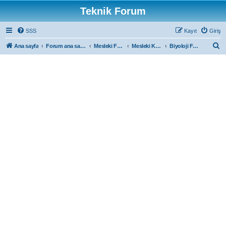
Teknik Forum
SSS
Kayıt
Giriş
A
Ana sayfa
Forum ana sayfa
Mesleki Forumlar
Mesleki Konular
Biyoloji Forum
r
a