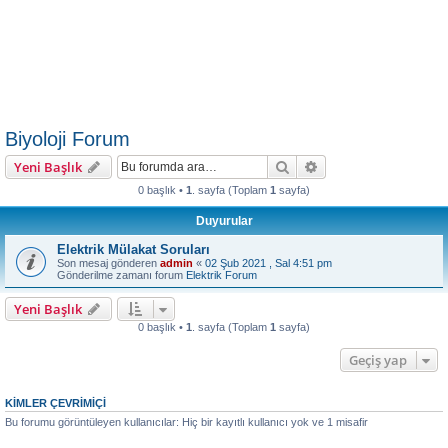
Biyoloji Forum
Ara
Gelişmiş arama
Yeni Başlık
0 başlık •
1
. sayfa (Toplam
1
sayfa)
Duyurular
Elektrik Mülakat Soruları
Son mesaj gönderen
admin
«
02 Şub 2021 , Sal 4:51 pm
Gönderilme zamanı forum
Elektrik Forum
Yeni Başlık
0 başlık •
1
. sayfa (Toplam
1
sayfa)
Geçiş yap
KIMLER ÇEVRIMIÇI
Bu forumu görüntüleyen kullanıcılar: Hiç bir kayıtlı kullanıcı yok ve 1 misafir