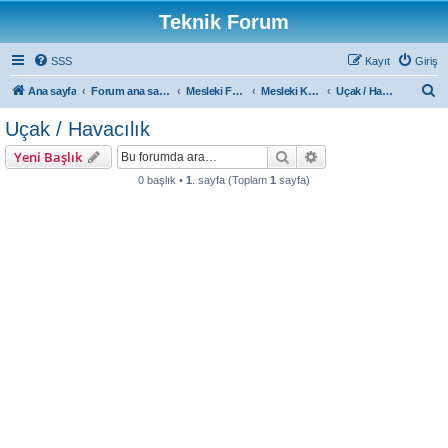
Teknik Forum
SSS
Kayıt
Giriş
A
Ana sayfa
Forum ana sayfa
Mesleki Forumlar
Mesleki Konular
Uçak / Havacılık
r
Uçak / Havacılık
a
Ara
Gelişmiş arama
Yeni Başlık
0 başlık •
1
. sayfa (Toplam
1
sayfa)