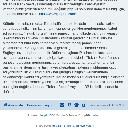
edilebilir içerik ve/veya davranış olarak izin verdiğimiz ve/veya izin
vermediğimiz şeylerden sorumlu değildir. phpBB hakkında daha fazla bilgi için,
lütfen bu adrese bakın:
https://www.phpbb.com/
.
Küfürlü, müstehcen, kaba, iftira niteliğinde, nefret dolu, tehdit edici, sekse
yönelik veya ülkenizin kanunlarını çiğneyici içerikler göndermemeyi kabul
ediyorsunuz, "Teknik Forum" mesaj panosu hangi ülkede barındırılıyorsa o
ülkenin kanunları veya Uluslararası kanunlar geçerlidir. Bunları dikkate
almamanız durumunda hemen ve süresizce mesaj panosundan
yasaklanırsınız ve eğer tarafımızca gerekli görülürse İnternet Servis
Sağlayıcınız da haberdar edilir. Bütün mesajların IP adresi bu koşulların
uygulanmasına yardımcı olmak için kaydedilmektedir. "Teknik Forum" mesaj
panosunda uygun gördüğümüz durumlarda ve zamanlarda herhangi bir
başlığı silme, değiştirme, taşıma veya kapatma hakkımızın olduğunu kabul
ediyorsunuz. Bir kullanıcı olarak her girdiğiniz bilginin veritabanında
saklanacağını kabul ediyorsunuz. Her ne kadar bu bilgiler sizin bilginiz dışında
üçüncü şahıslara verilmeyecek olsa da, herhangi bir hack saldırısı sonucunda
bu bilgiler dağılırsa bundan "Teknik Forum" veya phpBB kesinlikle sorumlu
değildir.
Ana sayfa
Forum ana sayfa
Tüm zamanlar
UTC+03:00
Powered by
phpBB
® Forum Software © phpBB Limited
Türkçe çeviri:
phpBB Türkiye
&
Türkiye Forum