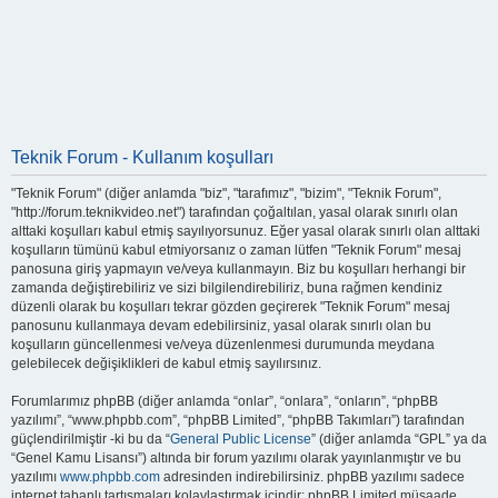
Teknik Forum - Kullanım koşulları
"Teknik Forum" (diğer anlamda "biz", "tarafımız", "bizim", "Teknik Forum",
"http://forum.teknikvideo.net") tarafından çoğaltılan, yasal olarak sınırlı olan
alttaki koşulları kabul etmiş sayılıyorsunuz. Eğer yasal olarak sınırlı olan alttaki
koşulların tümünü kabul etmiyorsanız o zaman lütfen "Teknik Forum" mesaj
panosuna giriş yapmayın ve/veya kullanmayın. Biz bu koşulları herhangi bir
zamanda değiştirebiliriz ve sizi bilgilendirebiliriz, buna rağmen kendiniz
düzenli olarak bu koşulları tekrar gözden geçirerek "Teknik Forum" mesaj
panosunu kullanmaya devam edebilirsiniz, yasal olarak sınırlı olan bu
koşulların güncellenmesi ve/veya düzenlenmesi durumunda meydana
gelebilecek değişiklikleri de kabul etmiş sayılırsınız.
Forumlarımız phpBB (diğer anlamda “onlar”, “onlara”, “onların”, “phpBB
yazılımı”, “www.phpbb.com”, “phpBB Limited”, “phpBB Takımları”) tarafından
güçlendirilmiştir -ki bu da “
General Public License
” (diğer anlamda “GPL” ya da
“Genel Kamu Lisansı”) altında bir forum yazılımı olarak yayınlanmıştır ve bu
yazılımı
www.phpbb.com
adresinden indirebilirsiniz. phpBB yazılımı sadece
internet tabanlı tartışmaları kolaylaştırmak içindir; phpBB Limited müsaade