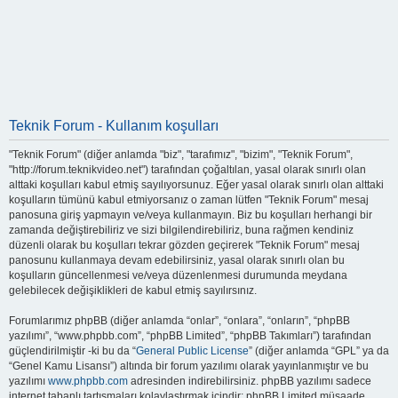
Teknik Forum - Kullanım koşulları
"Teknik Forum" (diğer anlamda "biz", "tarafımız", "bizim", "Teknik Forum",
"http://forum.teknikvideo.net") tarafından çoğaltılan, yasal olarak sınırlı olan
alttaki koşulları kabul etmiş sayılıyorsunuz. Eğer yasal olarak sınırlı olan alttaki
koşulların tümünü kabul etmiyorsanız o zaman lütfen "Teknik Forum" mesaj
panosuna giriş yapmayın ve/veya kullanmayın. Biz bu koşulları herhangi bir
zamanda değiştirebiliriz ve sizi bilgilendirebiliriz, buna rağmen kendiniz
düzenli olarak bu koşulları tekrar gözden geçirerek "Teknik Forum" mesaj
panosunu kullanmaya devam edebilirsiniz, yasal olarak sınırlı olan bu
koşulların güncellenmesi ve/veya düzenlenmesi durumunda meydana
gelebilecek değişiklikleri de kabul etmiş sayılırsınız.
Forumlarımız phpBB (diğer anlamda “onlar”, “onlara”, “onların”, “phpBB
yazılımı”, “www.phpbb.com”, “phpBB Limited”, “phpBB Takımları”) tarafından
güçlendirilmiştir -ki bu da “
General Public License
” (diğer anlamda “GPL” ya da
“Genel Kamu Lisansı”) altında bir forum yazılımı olarak yayınlanmıştır ve bu
yazılımı
www.phpbb.com
adresinden indirebilirsiniz. phpBB yazılımı sadece
internet tabanlı tartışmaları kolaylaştırmak içindir; phpBB Limited müsaade