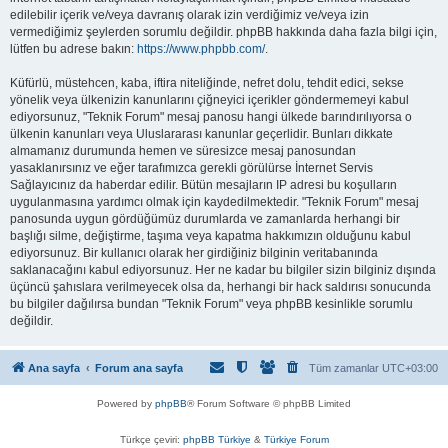
edilebilir içerik ve/veya davranış olarak izin verdiğimiz ve/veya izin
vermediğimiz şeylerden sorumlu değildir. phpBB hakkında daha fazla bilgi için,
lütfen bu adrese bakın:
https://www.phpbb.com/
.
Küfürlü, müstehcen, kaba, iftira niteliğinde, nefret dolu, tehdit edici, sekse
yönelik veya ülkenizin kanunlarını çiğneyici içerikler göndermemeyi kabul
ediyorsunuz, "Teknik Forum" mesaj panosu hangi ülkede barındırılıyorsa o
ülkenin kanunları veya Uluslararası kanunlar geçerlidir. Bunları dikkate
almamanız durumunda hemen ve süresizce mesaj panosundan
yasaklanırsınız ve eğer tarafımızca gerekli görülürse İnternet Servis
Sağlayıcınız da haberdar edilir. Bütün mesajların IP adresi bu koşulların
uygulanmasına yardımcı olmak için kaydedilmektedir. "Teknik Forum" mesaj
panosunda uygun gördüğümüz durumlarda ve zamanlarda herhangi bir
başlığı silme, değiştirme, taşıma veya kapatma hakkımızın olduğunu kabul
ediyorsunuz. Bir kullanıcı olarak her girdiğiniz bilginin veritabanında
saklanacağını kabul ediyorsunuz. Her ne kadar bu bilgiler sizin bilginiz dışında
üçüncü şahıslara verilmeyecek olsa da, herhangi bir hack saldırısı sonucunda
bu bilgiler dağılırsa bundan "Teknik Forum" veya phpBB kesinlikle sorumlu
değildir.
Ana sayfa
Forum ana sayfa
Tüm zamanlar
UTC+03:00
Powered by
phpBB
® Forum Software © phpBB Limited
Türkçe çeviri:
phpBB Türkiye
&
Türkiye Forum