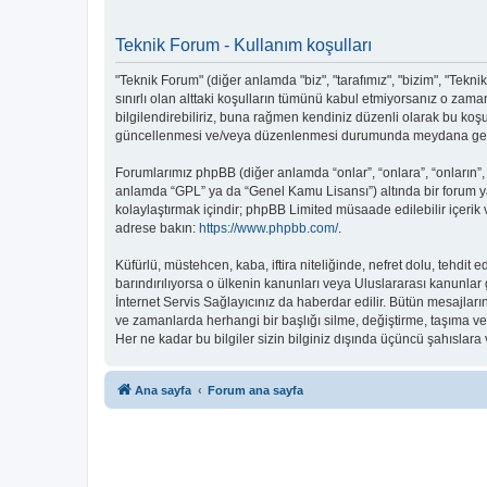
Teknik Forum - Kullanım koşulları
"Teknik Forum" (diğer anlamda "biz", "tarafımız", "bizim", "Teknik
sınırlı olan alttaki koşulların tümünü kabul etmiyorsanız o zam
bilgilendirebiliriz, buna rağmen kendiniz düzenli olarak bu koş
güncellenmesi ve/veya düzenlenmesi durumunda meydana gelebil
Forumlarımız phpBB (diğer anlamda “onlar”, “onlara”, “onların”,
anlamda “GPL” ya da “Genel Kamu Lisansı”) altında bir forum ya
kolaylaştırmak içindir; phpBB Limited müsaade edilebilir içerik
adrese bakın:
https://www.phpbb.com/
.
Küfürlü, müstehcen, kaba, iftira niteliğinde, nefret dolu, tehd
barındırılıyorsa o ülkenin kanunları veya Uluslararası kanunl
İnternet Servis Sağlayıcınız da haberdar edilir. Bütün mesajl
ve zamanlarda herhangi bir başlığı silme, değiştirme, taşıma v
Her ne kadar bu bilgiler sizin bilginiz dışında üçüncü şahıslar
Ana sayfa
Forum ana sayfa