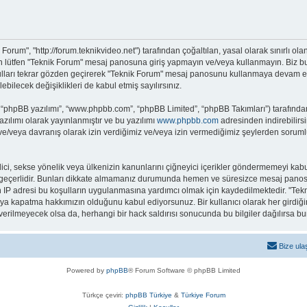
 Forum", "http://forum.teknikvideo.net") tarafından çoğaltılan, yasal olarak sınırlı ola
an lütfen "Teknik Forum" mesaj panosuna giriş yapmayın ve/veya kullanmayın. Biz bu 
ulları tekrar gözden geçirerek "Teknik Forum" mesaj panosunu kullanmaya devam edebi
ecek değişiklikleri de kabul etmiş sayılırsınız.
 “phpBB yazılımı”, “www.phpbb.com”, “phpBB Limited”, “phpBB Takımları”) tarafından 
zılımı olarak yayınlanmıştır ve bu yazılımı
www.phpbb.com
adresinden indirebilirsi
 ve/veya davranış olarak izin verdiğimiz ve/veya izin vermediğimiz şeylerden sorumlu
it edici, sekse yönelik veya ülkenizin kanunlarını çiğneyici içerikler göndermemeyi 
ar geçerlidir. Bunları dikkate almamanız durumunda hemen ve süresizce mesaj panos
arın IP adresi bu koşulların uygulanmasına yardımcı olmak için kaydedilmektedir.
eya kapatma hakkımızın olduğunu kabul ediyorsunuz. Bir kullanıcı olarak her girdiği
a verilmeyecek olsa da, herhangi bir hack saldırısı sonucunda bu bilgiler dağılırsa 
Bize ula
Powered by
phpBB
® Forum Software © phpBB Limited
Türkçe çeviri:
phpBB Türkiye
&
Türkiye Forum