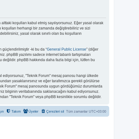
n alttaki koşulları kabul etmiş sayılıyorsunuz. Eğer yasal olarak
koşulları herhangi bir zamanda değiştirebiliriz ve sizi
lirsiniz, yasal olarak sınırlı olan bu koşulların
güçlendirilmiştir -ki bu da “
General Public License
” (diğer
niz. phpBB yazılımı sadece internet tabanlı tartışmaları
 değildir. phpBB hakkında daha fazla bilgi için, lütfen bu
kabul ediyorsunuz, "Teknik Forum" mesaj panosu hangi ülkede
undan yasaklanırsınız ve eğer tarafımızca gerekli görülürse
 "Teknik Forum" mesaj panosunda uygun gördüğümüz durumlarda
niz bilginin veritabanında saklanacağını kabul ediyorsunuz.
bundan "Teknik Forum" veya phpBB kesinlikle sorumlu değildir.
şın
Takım
Üyeler
Çerezleri sil
Tüm zamanlar
UTC+03:00