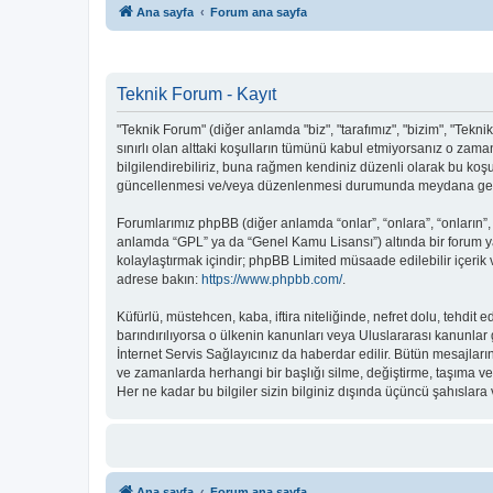
Ana sayfa
Forum ana sayfa
Teknik Forum - Kayıt
"Teknik Forum" (diğer anlamda "biz", "tarafımız", "bizim", "Teknik
sınırlı olan alttaki koşulların tümünü kabul etmiyorsanız o zam
bilgilendirebiliriz, buna rağmen kendiniz düzenli olarak bu koş
güncellenmesi ve/veya düzenlenmesi durumunda meydana gelebil
Forumlarımız phpBB (diğer anlamda “onlar”, “onlara”, “onların”,
anlamda “GPL” ya da “Genel Kamu Lisansı”) altında bir forum ya
kolaylaştırmak içindir; phpBB Limited müsaade edilebilir içerik
adrese bakın:
https://www.phpbb.com/
.
Küfürlü, müstehcen, kaba, iftira niteliğinde, nefret dolu, tehd
barındırılıyorsa o ülkenin kanunları veya Uluslararası kanunl
İnternet Servis Sağlayıcınız da haberdar edilir. Bütün mesajl
ve zamanlarda herhangi bir başlığı silme, değiştirme, taşıma v
Her ne kadar bu bilgiler sizin bilginiz dışında üçüncü şahıslar
Ana sayfa
Forum ana sayfa