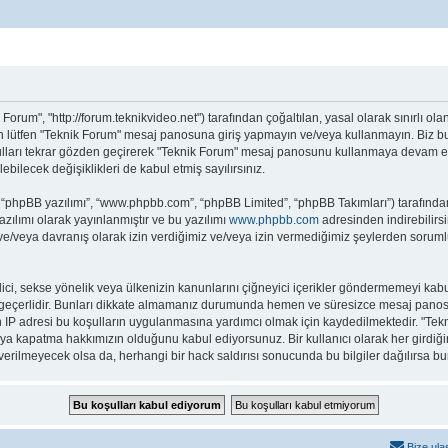
 Forum", "http://forum.teknikvideo.net") tarafından çoğaltılan, yasal olarak sınırlı ola
an lütfen "Teknik Forum" mesaj panosuna giriş yapmayın ve/veya kullanmayın. Biz bu 
ulları tekrar gözden geçirerek "Teknik Forum" mesaj panosunu kullanmaya devam edebi
ecek değişiklikleri de kabul etmiş sayılırsınız.
 “phpBB yazılımı”, “www.phpbb.com”, “phpBB Limited”, “phpBB Takımları”) tarafından 
zılımı olarak yayınlanmıştır ve bu yazılımı
www.phpbb.com
adresinden indirebilirsi
 ve/veya davranış olarak izin verdiğimiz ve/veya izin vermediğimiz şeylerden sorumlu
it edici, sekse yönelik veya ülkenizin kanunlarını çiğneyici içerikler göndermemeyi 
ar geçerlidir. Bunları dikkate almamanız durumunda hemen ve süresizce mesaj panos
arın IP adresi bu koşulların uygulanmasına yardımcı olmak için kaydedilmektedir.
eya kapatma hakkımızın olduğunu kabul ediyorsunuz. Bir kullanıcı olarak her girdiği
a verilmeyecek olsa da, herhangi bir hack saldırısı sonucunda bu bilgiler dağılırsa 
Bize ula