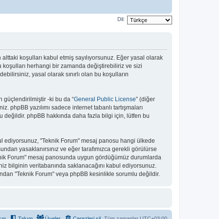
Dil:
n alttaki koşulları kabul etmiş sayılıyorsunuz. Eğer yasal olarak
koşulları herhangi bir zamanda değiştirebiliriz ve sizi
lirsiniz, yasal olarak sınırlı olan bu koşulların
güçlendirilmiştir -ki bu da “
General Public License
” (diğer
niz. phpBB yazılımı sadece internet tabanlı tartışmaları
 değildir. phpBB hakkında daha fazla bilgi için, lütfen bu
kabul ediyorsunuz, "Teknik Forum" mesaj panosu hangi ülkede
undan yasaklanırsınız ve eğer tarafımızca gerekli görülürse
 "Teknik Forum" mesaj panosunda uygun gördüğümüz durumlarda
niz bilginin veritabanında saklanacağını kabul ediyorsunuz.
bundan "Teknik Forum" veya phpBB kesinlikle sorumlu değildir.
şın
Takım
Üyeler
Çerezleri sil
Tüm zamanlar
UTC+03:00