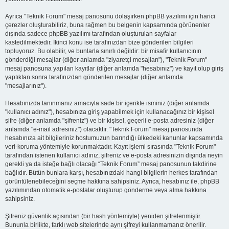
Ayrıca "Teknik Forum" mesaj panosunu dolaşırken phpBB yazılımı için harici
çerezler oluşturabiliriz, buna rağmen bu belgenin kapsamında görünenler
dışında sadece phpBB yazılımı tarafından oluşturulan sayfalar
kastedilmektedir. İkinci konu ise tarafınızdan bize gönderilen bilgileri
topluyoruz. Bu olabilir, ve bunlarla sınırlı değildir: bir misafir kullanıcının
gönderdiği mesajlar (diğer anlamda "ziyaretçi mesajları"), "Teknik Forum"
mesaj panosuna yapılan kayıtlar (diğer anlamda "hesabınız") ve kayıt olup giriş
yaptıktan sonra tarafınızdan gönderilen mesajlar (diğer anlamda
"mesajlarınız").
Hesabınızda tanınmanız amacıyla sade bir içerikte isminiz (diğer anlamda
"kullanıcı adınız"), hesabınıza giriş yapabilmek için kullanacağınız bir kişisel
şifre (diğer anlamda "şifreniz") ve bir kişisel, geçerli e-posta adresiniz (diğer
anlamda "e-mail adresiniz") olacaktır. "Teknik Forum" mesaj panosunda
hesabınıza ait bilgileriniz hostumuzun barındığı ülkedeki kanunlar kapsamında
veri-koruma yöntemiyle korunmaktadır. Kayıt işlemi sırasında "Teknik Forum"
tarafından istenen kullanıcı adınız, şifreniz ve e-posta adresinizin dışında neyin
gerekli ya da isteğe bağlı olacağı “Teknik Forum” mesaj panosunun takdirine
bağlıdır. Bütün bunlara karşı, hesabınızdaki hangi bilgilerin herkes tarafından
görüntülenebileceğini seçme hakkına sahipsiniz. Ayrıca, hesabınız ile, phpBB
yazılımından otomatik e-postalar oluşturup gönderme veya alma hakkına
sahipsiniz.
Şifreniz güvenlik açısından (bir hash yöntemiyle) yeniden şifrelenmiştir.
Bununla birlikte, farklı web sitelerinde aynı şifreyi kullanmamanız önerilir.