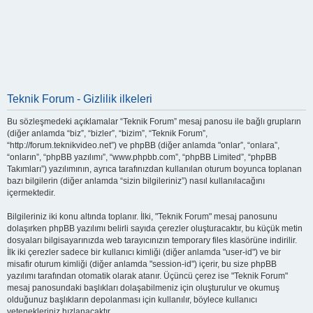
Teknik Forum - Gizlilik ilkeleri
Bu sözleşmedeki açıklamalar “Teknik Forum” mesaj panosu ile bağlı grupların
(diğer anlamda “biz”, “bizler”, “bizim”, “Teknik Forum”,
“http://forum.teknikvideo.net”) ve phpBB (diğer anlamda "onlar”, “onlara”,
“onların”, “phpBB yazılımı”, “www.phpbb.com”, “phpBB Limited”, “phpBB
Takımları”) yazılımının, ayrıca tarafınızdan kullanılan oturum boyunca toplanan
bazı bilgilerin (diğer anlamda “sizin bilgileriniz”) nasıl kullanılacağını
içermektedir.
Bilgileriniz iki konu altında toplanır. İlki, "Teknik Forum" mesaj panosunu
dolaşırken phpBB yazılımı belirli sayıda çerezler oluşturacaktır, bu küçük metin
dosyaları bilgisayarınızda web tarayıcınızın temporary files klasörüne indirilir.
İlk iki çerezler sadece bir kullanıcı kimliği (diğer anlamda "user-id") ve bir
misafir oturum kimliği (diğer anlamda "session-id") içerir, bu size phpBB
yazılımı tarafından otomatik olarak atanır. Üçüncü çerez ise "Teknik Forum"
mesaj panosundaki başlıkları dolaşabilmeniz için oluşturulur ve okumuş
olduğunuz başlıkların depolanması için kullanılır, böylece kullanıcı
yetenekleriniz hızlanacaktır.