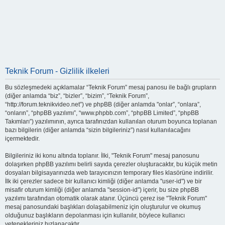
Teknik Forum - Gizlilik ilkeleri
Bu sözleşmedeki açıklamalar “Teknik Forum” mesaj panosu ile bağlı grupların
(diğer anlamda “biz”, “bizler”, “bizim”, “Teknik Forum”,
“http://forum.teknikvideo.net”) ve phpBB (diğer anlamda "onlar”, “onlara”,
“onların”, “phpBB yazılımı”, “www.phpbb.com”, “phpBB Limited”, “phpBB
Takımları”) yazılımının, ayrıca tarafınızdan kullanılan oturum boyunca toplanan
bazı bilgilerin (diğer anlamda “sizin bilgileriniz”) nasıl kullanılacağını
içermektedir.
Bilgileriniz iki konu altında toplanır. İlki, "Teknik Forum" mesaj panosunu
dolaşırken phpBB yazılımı belirli sayıda çerezler oluşturacaktır, bu küçük metin
dosyaları bilgisayarınızda web tarayıcınızın temporary files klasörüne indirilir.
İlk iki çerezler sadece bir kullanıcı kimliği (diğer anlamda "user-id") ve bir
misafir oturum kimliği (diğer anlamda "session-id") içerir, bu size phpBB
yazılımı tarafından otomatik olarak atanır. Üçüncü çerez ise "Teknik Forum"
mesaj panosundaki başlıkları dolaşabilmeniz için oluşturulur ve okumuş
olduğunuz başlıkların depolanması için kullanılır, böylece kullanıcı
yetenekleriniz hızlanacaktır.