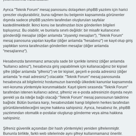
Ayrıca "Teknik Forum" mesaj panosunu dolaşırken phpBB yazılımı için harici
çerezler oluşturabiliriz, buna rağmen bu belgenin kapsamında görünenler
dışında sadece phpBB yazılımı tarafından oluşturulan sayfalar
kastedilmektedir. İkinci konu ise tarafınızdan bize gönderilen bilgileri
topluyoruz. Bu olabilir, ve bunlarla sınırlı değildir: bir misafir kullanıcının
gönderdiği mesajlar (diğer anlamda "ziyaretçi mesajları"), "Teknik Forum"
mesaj panosuna yapılan kayıtlar (diğer anlamda "hesabınız") ve kayıt olup giriş
yaptıktan sonra tarafınızdan gönderilen mesajlar (diğer anlamda
"mesajlarınız").
Hesabınızda tanınmanız amacıyla sade bir içerikte isminiz (diğer anlamda
"kullanıcı adınız"), hesabınıza giriş yapabilmek için kullanacağınız bir kişisel
şifre (diğer anlamda "şifreniz") ve bir kişisel, geçerli e-posta adresiniz (diğer
anlamda "e-mail adresiniz") olacaktır. "Teknik Forum" mesaj panosunda
hesabınıza ait bilgileriniz hostumuzun barındığı ülkedeki kanunlar kapsamında
veri-koruma yöntemiyle korunmaktadır. Kayıt işlemi sırasında "Teknik Forum"
tarafından istenen kullanıcı adınız, şifreniz ve e-posta adresinizin dışında neyin
gerekli ya da isteğe bağlı olacağı “Teknik Forum” mesaj panosunun takdirine
bağlıdır. Bütün bunlara karşı, hesabınızdaki hangi bilgilerin herkes tarafından
görüntülenebileceğini seçme hakkına sahipsiniz. Ayrıca, hesabınız ile, phpBB
yazılımından otomatik e-postalar oluşturup gönderme veya alma hakkına
sahipsiniz.
Şifreniz güvenlik açısından (bir hash yöntemiyle) yeniden şifrelenmiştir.
Bununla birlikte, farklı web sitelerinde aynı şifreyi kullanmamanız önerilir.