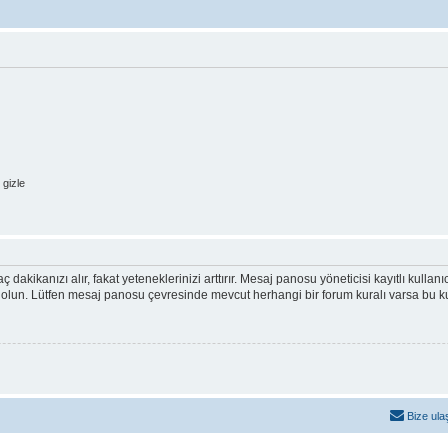
gizle
ç dakikanızı alır, fakat yeteneklerinizi arttırır. Mesaj panosu yöneticisi kayıtlı kullan
emin olun. Lütfen mesaj panosu çevresinde mevcut herhangi bir forum kuralı varsa bu
Bize ula