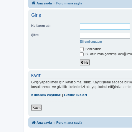
Ana sayfa
Forum ana sayfa
Giriş
Kullanıcı adı:
Şifre:
Şifremi unuttum
Beni hatırla
Bu oturumda çevrimiçi olduğumu 
KAYIT
Giriş yapabilmek için kayıt olmalısınız. Kayıt işlemi sadece bir ka
koşullarımızı ve gizlilik ilkelerimizi okuyup kabul ettiğinize 
Kullanım koşulları
|
Gizlilik ilkeleri
Kayıt
Ana sayfa
Forum ana sayfa