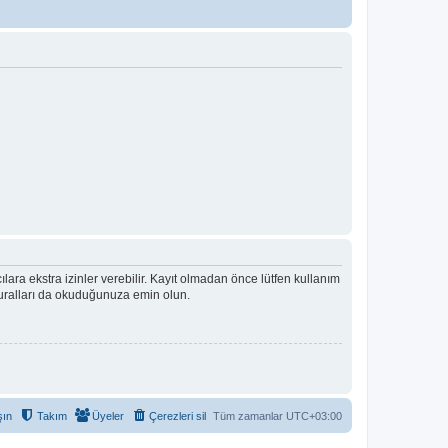
ıcılara ekstra izinler verebilir. Kayıt olmadan önce lütfen kullanım
 kuralları da okuduğunuza emin olun.
şın
Takım
Üyeler
Çerezleri sil
Tüm zamanlar
UTC+03:00