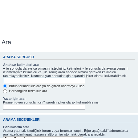
Ara
ARAMA SORGUSU
Anahtar kelimeleri ara:
+
ile sonuçlarda ayrıca olmasını istediğiniz kelimeleri,
-
ile sonuçlarda ayrıca olmasını
istemediğiniz kelimeleri ve
|
ile sonuçlarda sadece olması gereken kelimeleri
tanımlayabilirsiniz. Kısmen uyan sonuçlar için * işaretini joker olarak kullanabilirsiniz.
Bütün terimler için ara ya da girilen önermeyi kullan
Herhangi bir terim için ara
Yazar için ara:
Kısmen uyan sonuçlar için * işaretini joker olarak kullanabilirsiniz.
ARAMA SEÇENEKLERI
Forumlarda ara:
Arama yapmak istediğiniz forum veya forumları seçin. Eğer aşağıdaki “altforumlarda
ara“ özelliğini kapatmazsanız altforumlar otomatik olarak aranacaktır.