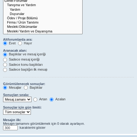
Altforumlarda ara:
Evet
Hayır
Aranacak alan:
Başlıklar ve mesaj içeriği
Sadece mesaj içeriği
Sadece konu başlıkları
Sadece başlığın ilk mesajı
Görüntülenecek sonuçlar:
Mesajlar
Başlıklar
Sonuçları sırala:
Artan
Azalan
Sonuçlar için gün limiti:
Mesajın ilk:
Mesajın tamamını görüntülemek için 0 olarak ayarlayın.
karakterini göster