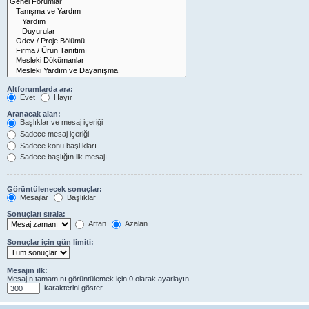
Altforumlarda ara:
Evet
Hayır
Aranacak alan:
Başlıklar ve mesaj içeriği
Sadece mesaj içeriği
Sadece konu başlıkları
Sadece başlığın ilk mesajı
Görüntülenecek sonuçlar:
Mesajlar
Başlıklar
Sonuçları sırala:
Artan
Azalan
Sonuçlar için gün limiti:
Mesajın ilk:
Mesajın tamamını görüntülemek için 0 olarak ayarlayın.
karakterini göster