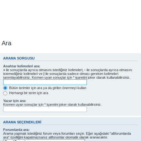
Ara
ARAMA SORGUSU
Anahtar kelimeleri ara:
+
ile sonuçlarda ayrıca olmasını istediğiniz kelimeleri,
-
ile sonuçlarda ayrıca olmasını
istemediğiniz kelimeleri ve
|
ile sonuçlarda sadece olması gereken kelimeleri
tanımlayabilirsiniz. Kısmen uyan sonuçlar için * işaretini joker olarak kullanabilirsiniz.
Bütün terimler için ara ya da girilen önermeyi kullan
Herhangi bir terim için ara
Yazar için ara:
Kısmen uyan sonuçlar için * işaretini joker olarak kullanabilirsiniz.
ARAMA SEÇENEKLERI
Forumlarda ara:
Arama yapmak istediğiniz forum veya forumları seçin. Eğer aşağıdaki “altforumlarda
ara“ özelliğini kapatmazsanız altforumlar otomatik olarak aranacaktır.