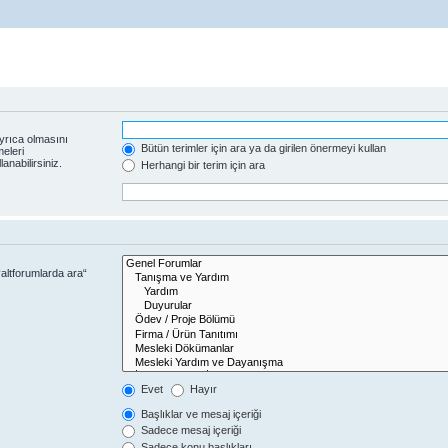
yrıca olmasını
Bütün terimler için ara ya da girilen önermeyi kullan
eleri
anabilirsiniz.
Herhangi bir terim için ara
altforumlarda ara“
Evet
Hayır
Başlıklar ve mesaj içeriği
Sadece mesaj içeriği
Sadece konu başlıkları