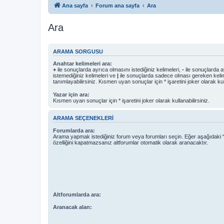
Ana sayfa
Forum ana sayfa
Ara
Ara
ARAMA SORGUSU
Anahtar kelimeleri ara:
+
ile sonuçlarda ayrıca olmasını istediğiniz kelimeleri,
-
ile sonuçlarda a
istemediğiniz kelimeleri ve
|
ile sonuçlarda sadece olması gereken kelim
tanımlayabilirsiniz. Kısmen uyan sonuçlar için * işaretini joker olarak kull
Yazar için ara:
Kısmen uyan sonuçlar için * işaretini joker olarak kullanabilirsiniz.
ARAMA SEÇENEKLERI
Forumlarda ara:
Arama yapmak istediğiniz forum veya forumları seçin. Eğer aşağıdaki “
özelliğini kapatmazsanız altforumlar otomatik olarak aranacaktır.
Altforumlarda ara:
Aranacak alan: