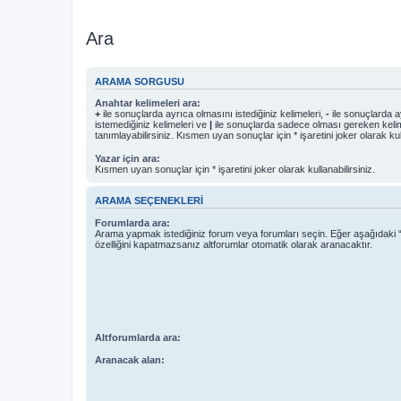
Ara
ARAMA SORGUSU
Anahtar kelimeleri ara:
+
ile sonuçlarda ayrıca olmasını istediğiniz kelimeleri,
-
ile sonuçlarda a
istemediğiniz kelimeleri ve
|
ile sonuçlarda sadece olması gereken kelim
tanımlayabilirsiniz. Kısmen uyan sonuçlar için * işaretini joker olarak kull
Yazar için ara:
Kısmen uyan sonuçlar için * işaretini joker olarak kullanabilirsiniz.
ARAMA SEÇENEKLERI
Forumlarda ara:
Arama yapmak istediğiniz forum veya forumları seçin. Eğer aşağıdaki “
özelliğini kapatmazsanız altforumlar otomatik olarak aranacaktır.
Altforumlarda ara:
Aranacak alan: