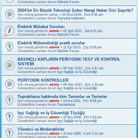
Gönderilme zamanı forum
Elektrik Forum
2024'ün En Büyük Teknoloji Şoku: Hangi Haber Sizi Şaşırttı?
Son mesaj gönderen
admin
«
10 Oca 2026 , Cmt 6:45 pm
Gönderilme zamanı forum
Teknoloji Haberleri
Elektrik Mülakat Soruları
Son mesaj gönderen
admin
«
02 Şub 2021 , Sal 4:51 pm
Gönderilme zamanı forum
Elektrik Forum
Elektrik Mühendisliği pratik sorular
Son mesaj gönderen
admin
«
11 Eyl 2013 , Çrş 3:29 pm
Gönderilme zamanı forum
Elektrik Forum
BASINÇLI KAPLARIN PERIYODIK TEST VE KONTROL
SISTEMI
Son mesaj gönderen
admin
«
06 Haz 2012 , Çrş 1:41 am
Gönderilme zamanı forum
İşçi Sağlığı ve İş Güvenliği
PERİYODİK KONTROLLER
Son mesaj gönderen
admin
«
06 Haz 2012 , Çrş 1:31 am
Gönderilme zamanı forum
İşçi Sağlığı ve İş Güvenliği
Topraklama hakkında tüm Tanımlar ve Terimler
Son mesaj gönderen
admin
«
04 Ara 2011 , Pzr 9:58 pm
Gönderilme zamanı forum
Topraklama
İşçi Sağlığı ve İş Güvenliği Tüzüğü
Son mesaj gönderen
admin
«
21 Ara 2009 , Pzt 3:33 pm
Gönderilme zamanı forum
İşçi Sağlığı ve İş Güvenliği
Yönetici ve Moderatörler
Son mesaj gönderen
admin
«
11 Ara 2009 , Cum 2:12 am
Gönderilme zamanı forum
Yardım