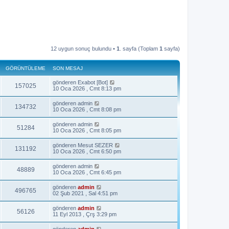
12 uygun sonuç bulundu •
1
. sayfa (Toplam
1
sayfa)
GÖRÜNTÜLEME
SON MESAJ
gönderen
Exabot [Bot]
157025
10 Oca 2026 , Cmt 8:13 pm
gönderen
admin
134732
10 Oca 2026 , Cmt 8:08 pm
gönderen
admin
51284
10 Oca 2026 , Cmt 8:05 pm
gönderen
Mesut SEZER
131192
10 Oca 2026 , Cmt 6:50 pm
gönderen
admin
48889
10 Oca 2026 , Cmt 6:45 pm
gönderen
admin
496765
02 Şub 2021 , Sal 4:51 pm
gönderen
admin
56126
11 Eyl 2013 , Çrş 3:29 pm