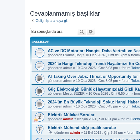
Cevaplanmamış başlıklar
Gelişmiş aramaya git
Ara
Gelişmiş arama
BAŞLIKLAR
AC ve DC Motorlar: Hangisi Daha Verimli ve Ne
gönderen
Exabot [Bot]
»
10 Oca 2026 , Cmt 8:13 pm
» foru
2024'te Hangi Teknoloji Trendi Hayatimizi En Co
gönderen
admin
»
10 Oca 2026 , Cmt 8:08 pm
» forum
Tekno
AI Taking Over Jobs: Threat or Opportunity for
gönderen
admin
»
10 Oca 2026 , Cmt 8:05 pm
» forum
Tekno
Güç Elektroniği: Günlük Hayatımızdaki Gizli K
gönderen
Mesut SEZER
»
10 Oca 2026 , Cmt 6:50 pm
» for
2024'ün En Büyük Teknoloji Şoku: Hangi Haber S
gönderen
admin
»
10 Oca 2026 , Cmt 6:45 pm
» forum
Tekno
Elektrik Mülakat Soruları
gönderen
admin
»
02 Şub 2021 , Sal 4:51 pm
» forum
Elektr
Elektrik Mühendisliği pratik sorular
gönderen
admin
»
11 Eyl 2013 , Çrş 3:29 pm
» forum
El