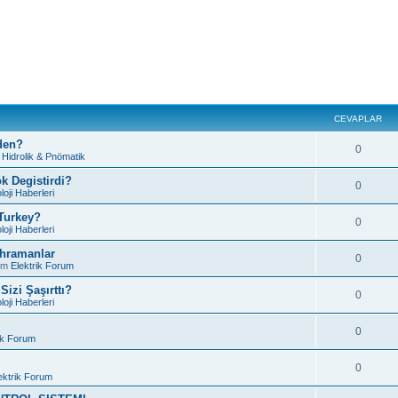
CEVAPLAR
den?
0
m
Hidrolik & Pnömatik
k Degistirdi?
0
loji Haberleri
 Turkey?
0
loji Haberleri
ahramanlar
0
um
Elektrik Forum
izi Şaşırttı?
0
loji Haberleri
0
ik Forum
0
ektrik Forum