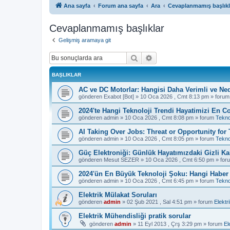
Ana sayfa
Forum ana sayfa
Ara
Cevaplanmamış başlıkl
Cevaplanmamış başlıklar
Gelişmiş aramaya git
Ara
Gelişmiş arama
BAŞLIKLAR
AC ve DC Motorlar: Hangisi Daha Verimli ve Ne
gönderen
Exabot [Bot]
»
10 Oca 2026 , Cmt 8:13 pm
» foru
2024'te Hangi Teknoloji Trendi Hayatimizi En Co
gönderen
admin
»
10 Oca 2026 , Cmt 8:08 pm
» forum
Tekno
AI Taking Over Jobs: Threat or Opportunity for
gönderen
admin
»
10 Oca 2026 , Cmt 8:05 pm
» forum
Tekno
Güç Elektroniği: Günlük Hayatımızdaki Gizli K
gönderen
Mesut SEZER
»
10 Oca 2026 , Cmt 6:50 pm
» for
2024'ün En Büyük Teknoloji Şoku: Hangi Haber S
gönderen
admin
»
10 Oca 2026 , Cmt 6:45 pm
» forum
Tekno
Elektrik Mülakat Soruları
gönderen
admin
»
02 Şub 2021 , Sal 4:51 pm
» forum
Elektr
Elektrik Mühendisliği pratik sorular
gönderen
admin
»
11 Eyl 2013 , Çrş 3:29 pm
» forum
El