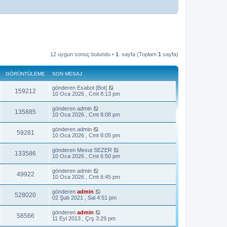
12 uygun sonuç bulundu •
1
. sayfa (Toplam
1
sayfa)
GÖRÜNTÜLEME
SON MESAJ
gönderen
Exabot [Bot]
159212
10 Oca 2026 , Cmt 8:13 pm
gönderen
admin
135885
10 Oca 2026 , Cmt 8:08 pm
gönderen
admin
59281
10 Oca 2026 , Cmt 8:05 pm
gönderen
Mesut SEZER
133586
10 Oca 2026 , Cmt 6:50 pm
gönderen
admin
49922
10 Oca 2026 , Cmt 6:45 pm
gönderen
admin
528020
02 Şub 2021 , Sal 4:51 pm
gönderen
admin
58566
11 Eyl 2013 , Çrş 3:29 pm