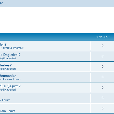
ar
CEVAPLAR
den?
0
m
Hidrolik & Pnömatik
k Degistirdi?
0
loji Haberleri
 Turkey?
0
loji Haberleri
ahramanlar
0
um
Elektrik Forum
izi Şaşırttı?
0
loji Haberleri
0
ik Forum
0
ektrik Forum