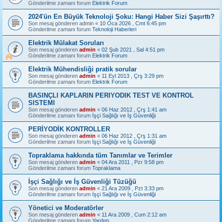
Gönderilme zamanı forum
Elektrik Forum
2024'ün En Büyük Teknoloji Şoku: Hangi Haber Sizi Şaşırttı?
Son mesaj gönderen
admin
«
10 Oca 2026 , Cmt 6:45 pm
Gönderilme zamanı forum
Teknoloji Haberleri
Elektrik Mülakat Soruları
Son mesaj gönderen
admin
«
02 Şub 2021 , Sal 4:51 pm
Gönderilme zamanı forum
Elektrik Forum
Elektrik Mühendisliği pratik sorular
Son mesaj gönderen
admin
«
11 Eyl 2013 , Çrş 3:29 pm
Gönderilme zamanı forum
Elektrik Forum
BASINÇLI KAPLARIN PERIYODIK TEST VE KONTROL
SISTEMI
Son mesaj gönderen
admin
«
06 Haz 2012 , Çrş 1:41 am
Gönderilme zamanı forum
İşçi Sağlığı ve İş Güvenliği
PERİYODİK KONTROLLER
Son mesaj gönderen
admin
«
06 Haz 2012 , Çrş 1:31 am
Gönderilme zamanı forum
İşçi Sağlığı ve İş Güvenliği
Topraklama hakkında tüm Tanımlar ve Terimler
Son mesaj gönderen
admin
«
04 Ara 2011 , Pzr 9:58 pm
Gönderilme zamanı forum
Topraklama
İşçi Sağlığı ve İş Güvenliği Tüzüğü
Son mesaj gönderen
admin
«
21 Ara 2009 , Pzt 3:33 pm
Gönderilme zamanı forum
İşçi Sağlığı ve İş Güvenliği
Yönetici ve Moderatörler
Son mesaj gönderen
admin
«
11 Ara 2009 , Cum 2:12 am
Gönderilme zamanı forum
Yardım