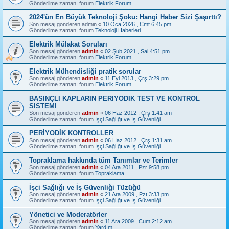
Gönderilme zamanı forum
Elektrik Forum
2024'ün En Büyük Teknoloji Şoku: Hangi Haber Sizi Şaşırttı?
Son mesaj gönderen
admin
«
10 Oca 2026 , Cmt 6:45 pm
Gönderilme zamanı forum
Teknoloji Haberleri
Elektrik Mülakat Soruları
Son mesaj gönderen
admin
«
02 Şub 2021 , Sal 4:51 pm
Gönderilme zamanı forum
Elektrik Forum
Elektrik Mühendisliği pratik sorular
Son mesaj gönderen
admin
«
11 Eyl 2013 , Çrş 3:29 pm
Gönderilme zamanı forum
Elektrik Forum
BASINÇLI KAPLARIN PERIYODIK TEST VE KONTROL
SISTEMI
Son mesaj gönderen
admin
«
06 Haz 2012 , Çrş 1:41 am
Gönderilme zamanı forum
İşçi Sağlığı ve İş Güvenliği
PERİYODİK KONTROLLER
Son mesaj gönderen
admin
«
06 Haz 2012 , Çrş 1:31 am
Gönderilme zamanı forum
İşçi Sağlığı ve İş Güvenliği
Topraklama hakkında tüm Tanımlar ve Terimler
Son mesaj gönderen
admin
«
04 Ara 2011 , Pzr 9:58 pm
Gönderilme zamanı forum
Topraklama
İşçi Sağlığı ve İş Güvenliği Tüzüğü
Son mesaj gönderen
admin
«
21 Ara 2009 , Pzt 3:33 pm
Gönderilme zamanı forum
İşçi Sağlığı ve İş Güvenliği
Yönetici ve Moderatörler
Son mesaj gönderen
admin
«
11 Ara 2009 , Cum 2:12 am
Gönderilme zamanı forum
Yardım