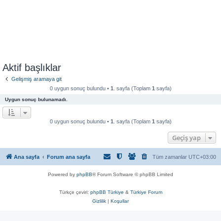
Aktif başlıklar
Gelişmiş aramaya git
0 uygun sonuç bulundu •
1
. sayfa (Toplam
1
sayfa)
Uygun sonuç bulunamadı.
0 uygun sonuç bulundu •
1
. sayfa (Toplam
1
sayfa)
Geçiş yap
Ana sayfa
Forum ana sayfa
Tüm zamanlar
UTC+03:00
Powered by
phpBB
® Forum Software © phpBB Limited
Türkçe çeviri:
phpBB Türkiye
&
Türkiye Forum
Gizlilik
|
Koşullar