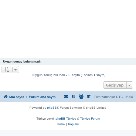
Uygun sonuç bulunamadı.
0 uygun sonuç bulundu •
1
. sayfa (Toplam
1
sayfa)
Geçiş yap
Ana sayfa
Forum ana sayfa
Tüm zamanlar
UTC+03:00
Powered by
phpBB
® Forum Software © phpBB Limited
Türkçe çeviri:
phpBB Türkiye
&
Türkiye Forum
Gizlilik
|
Koşullar