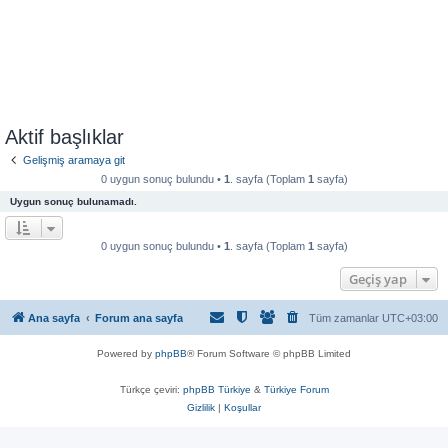
Aktif başlıklar
Gelişmiş aramaya git
0 uygun sonuç bulundu •
1
. sayfa (Toplam
1
sayfa)
Uygun sonuç bulunamadı.
0 uygun sonuç bulundu •
1
. sayfa (Toplam
1
sayfa)
Geçiş yap
Ana sayfa
Forum ana sayfa
Tüm zamanlar
UTC+03:00
Powered by
phpBB
® Forum Software © phpBB Limited
Türkçe çeviri:
phpBB Türkiye
&
Türkiye Forum
Gizlilik
|
Koşullar