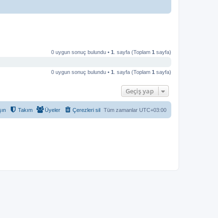
0 uygun sonuç bulundu •
1
. sayfa (Toplam
1
sayfa)
0 uygun sonuç bulundu •
1
. sayfa (Toplam
1
sayfa)
Geçiş yap
şın
Takım
Üyeler
Çerezleri sil
Tüm zamanlar
UTC+03:00