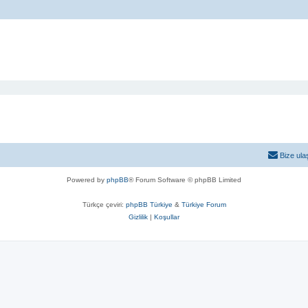
Bize ula
Powered by
phpBB
® Forum Software © phpBB Limited
Türkçe çeviri:
phpBB Türkiye
&
Türkiye Forum
Gizlilik
|
Koşullar