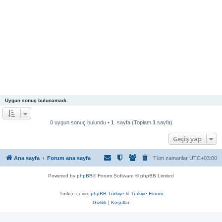
Uygun sonuç bulunamadı.
0 uygun sonuç bulundu •
1
. sayfa (Toplam
1
sayfa)
Geçiş yap
Ana sayfa
Forum ana sayfa
Tüm zamanlar
UTC+03:00
Powered by
phpBB
® Forum Software © phpBB Limited
Türkçe çeviri:
phpBB Türkiye
&
Türkiye Forum
Gizlilik
|
Koşullar