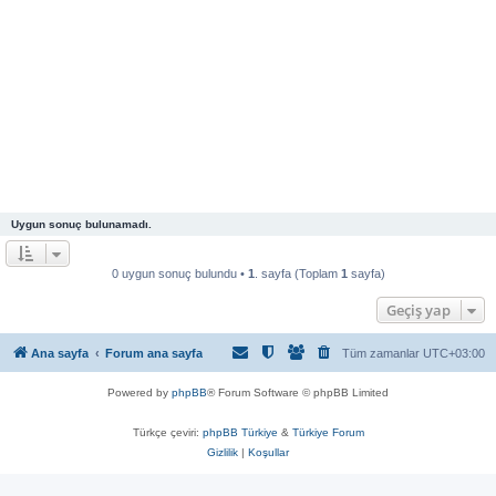
Uygun sonuç bulunamadı.
0 uygun sonuç bulundu •
1
. sayfa (Toplam
1
sayfa)
Geçiş yap
Ana sayfa
Forum ana sayfa
Tüm zamanlar
UTC+03:00
Powered by
phpBB
® Forum Software © phpBB Limited
Türkçe çeviri:
phpBB Türkiye
&
Türkiye Forum
Gizlilik
|
Koşullar