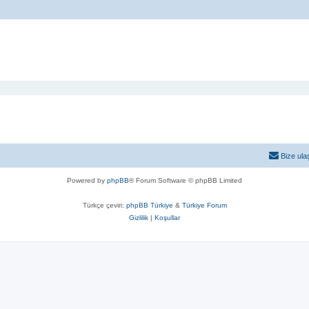
Bize ula
Powered by
phpBB
® Forum Software © phpBB Limited
Türkçe çeviri:
phpBB Türkiye
&
Türkiye Forum
Gizlilik
|
Koşullar