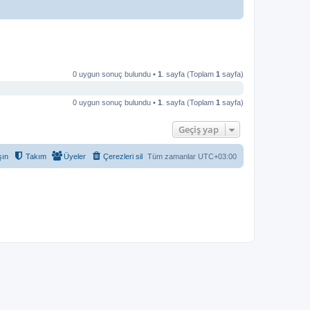
0 uygun sonuç bulundu •
1
. sayfa (Toplam
1
sayfa)
0 uygun sonuç bulundu •
1
. sayfa (Toplam
1
sayfa)
Geçiş yap
şın
Takım
Üyeler
Çerezleri sil
Tüm zamanlar
UTC+03:00