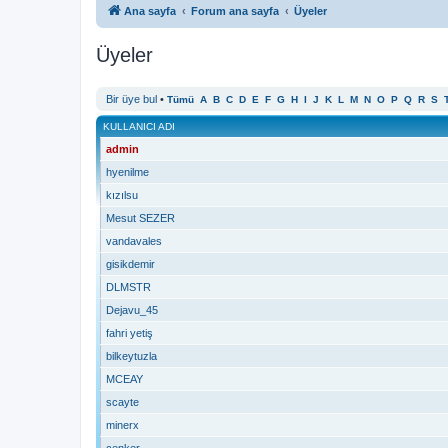
Ana sayfa
Forum ana sayfa
Üyeler
Üyeler
Bir üye bul
•
Tümü
A
B
C
D
E
F
G
H
I
J
K
L
M
N
O
P
Q
R
S
KULLANICI ADI
admin
hyenilme
kızılsu
Mesut SEZER
vandavales
gisikdemir
DLMSTR
Dejavu_45
fahri yetiş
bilkeytuzla
MCEAY
scayte
minerx
cenker-