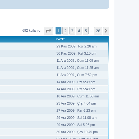
1
. sayfa (Toplam
28
sayfa)
1
2
3
4
5
28
Sonraki
692 kullanıcı
…
KAYIT
29 Kas 2009 , Pzr 2:26 am
30 Kas 2009 , Pzt 3:10 pm
11 Ara 2009 , Cum 11:09 am
11 Ara 2009 , Cum 11:25 am
11 Ara 2009 , Cum 7:52 pm
14 Ara 2009 , Pzt 5:39 pm
14 Ara 2009 , Pzt 5:49 pm
18 Ara 2009 , Cum 11:50 am
23 Ara 2009 , Çrş 4:04 pm
27 Ara 2009 , Pzr 6:23 pm
29 Ara 2009 , Sal 11:08 am
29 Ara 2009 , Sal 5:26 pm
30 Ara 2009 , Çrş 10:49 pm
02 Oca 2010 , Cmt 3:25 pm