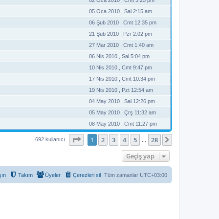
05 Oca 2010 , Sal 2:15 am
06 Şub 2010 , Cmt 12:35 pm
21 Şub 2010 , Pzr 2:02 pm
27 Mar 2010 , Cmt 1:40 am
06 Nis 2010 , Sal 5:04 pm
10 Nis 2010 , Cmt 9:47 pm
17 Nis 2010 , Cmt 10:34 pm
19 Nis 2010 , Pzt 12:54 am
04 May 2010 , Sal 12:26 pm
05 May 2010 , Çrş 11:32 am
08 May 2010 , Cmt 11:27 pm
1
. sayfa (Toplam
28
sayfa)
1
2
3
4
5
28
Sonraki
692 kullanıcı
…
Geçiş yap
şın
Takım
Üyeler
Çerezleri sil
Tüm zamanlar
UTC+03:00