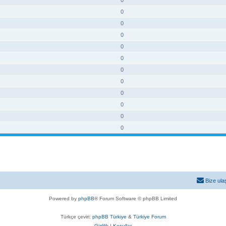
0
0
0
0
0
0
0
0
0
0
0
Bize ula
Powered by
phpBB
® Forum Software © phpBB Limited
Türkçe çeviri:
phpBB Türkiye
&
Türkiye Forum
Gizlilik
|
Koşullar