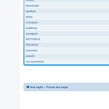
hackerdahi
lamekan
hayta
crosspost
kutlukhan
youngturk
ERTUĞRUL
PEGASUZ
meymano
turist23
rey mysterio20
Ana sayfa
Forum ana sayfa