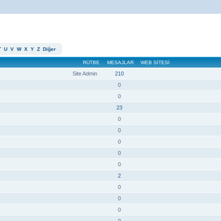
T
U
V
W
X
Y
Z
Diğer
RÜTBE
MESAJLAR
WEB SITESI
Site Admin
210
0
0
23
0
0
0
0
0
2
0
0
0
0