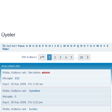
Üyeler
Bir üye bul
•
Tümü
A
B
C
D
E
F
G
H
I
J
K
L
M
N
O
P
Q
R
S
T
U
V
W
X
Y
Z
Diğer
1
. sayfa (Toplam
28
sayfa)
1
2
3
4
5
28
Sonraki
692 kullanıcı
…
KULLANICI ADI
Rütbe, Kullanıcı adı
Site Admin
admin
Mesajlar
210
Kayıt
29 Kas 2009 , Pzr 2:26 am
Rütbe, Kullanıcı adı
hyenilme
Mesajlar
0
Kayıt
30 Kas 2009 , Pzt 3:10 pm
Rütbe, Kullanıcı adı
kızılsu