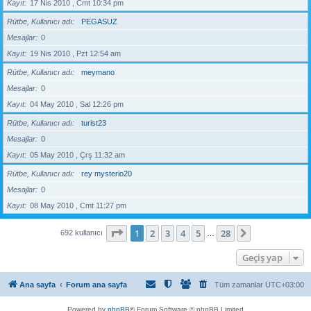
Kayıt
17 Nis 2010 , Cmt 10:34 pm
Rütbe, Kullanıcı adı
PEGASUZ
Mesajlar
0
Kayıt
19 Nis 2010 , Pzt 12:54 am
Rütbe, Kullanıcı adı
meymano
Mesajlar
0
Kayıt
04 May 2010 , Sal 12:26 pm
Rütbe, Kullanıcı adı
turist23
Mesajlar
0
Kayıt
05 May 2010 , Çrş 11:32 am
Rütbe, Kullanıcı adı
rey mysterio20
Mesajlar
0
Kayıt
08 May 2010 , Cmt 11:27 pm
1
. sayfa (Toplam
28
sayfa)
1
2
3
4
5
28
Sonraki
692 kullanıcı
…
Geçiş yap
Ana sayfa
Forum ana sayfa
Tüm zamanlar
UTC+03:00
Powered by
phpBB
® Forum Software © phpBB Limited