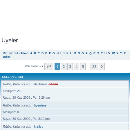
Üyeler
Bir üye bul
•
Tümü
A
B
C
D
E
F
G
H
I
J
K
L
M
N
O
P
Q
R
S
T
U
V
W
X
Y
Z
Diğer
1
. sayfa (Toplam
28
sayfa)
1
2
3
4
5
28
Sonraki
692 kullanıcı
…
KULLANICI ADI
Rütbe, Kullanıcı adı
Site Admin
admin
Mesajlar
210
Kayıt
29 Kas 2009 , Pzr 2:26 am
Rütbe, Kullanıcı adı
hyenilme
Mesajlar
0
Kayıt
30 Kas 2009 , Pzt 3:10 pm
Rütbe, Kullanıcı adı
kızılsu