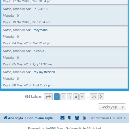
Kayıt
17 Nis 2010 , Cmt 10:34 pm
Rütbe, Kullanıcı adı
PEGASUZ
Mesajlar
0
Kayıt
19 Nis 2010 , Pzt 12:54 am
Rütbe, Kullanıcı adı
meymano
Mesajlar
0
Kayıt
04 May 2010 , Sal 12:26 pm
Rütbe, Kullanıcı adı
turist23
Mesajlar
0
Kayıt
05 May 2010 , Çrş 11:32 am
Rütbe, Kullanıcı adı
rey mysterio20
Mesajlar
0
Kayıt
08 May 2010 , Cmt 11:27 pm
1
. sayfa (Toplam
28
sayfa)
1
2
3
4
5
28
Sonraki
692 kullanıcı
…
Geçiş yap
Ana sayfa
Forum ana sayfa
Tüm zamanlar
UTC+03:00
Powered by
phpBB
® Forum Software © phpBB Limited