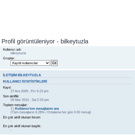
Profil görüntüleniyor - bilkeytuzla
Kullanıcı adı:
bilkeytuzla
Gruplar:
İLETIŞIM BILKEYTUZLA
KULLANICI ISTATISTIKLERI
Kayıt:
27 Ara 2009 , Pzr 6:23 pm
Son aktiflik:
09 Mar 2010 , Sal 2:33 pm
Toplam mesajlar:
2 |
Kullanıcı’nın mesajlarını ara
(Tüm mesajların 0.28% / Ortalama her gün 0.00 mesaj)
En çok aktif olunan forum:
-
En çok aktif olunan başlık:
-