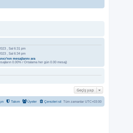
023 , Sal 6:31 pm
023 , Sal 6:34 pm
nıcı’nın mesajlarını ara
ajların 0.00% / Ortalama her gün 0.00 mesaj)
Geçiş yap
şın
Takım
Üyeler
Çerezleri sil
Tüm zamanlar
UTC+03:00