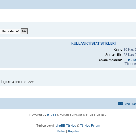
KULLANICI ISTATISTIKLERI
Kayıt:
28 Kas 2
Son aktiflik:
28 Kas 2
Toplam mesajlar:
0 |
Kulla
(Tüm mes
ik oluşturma programı>>>
Bize ula
Powered by
phpBB
® Forum Software © phpBB Limited
Türkçe çeviri:
phpBB Türkiye
&
Türkiye Forum
Gizlilik
|
Koşullar