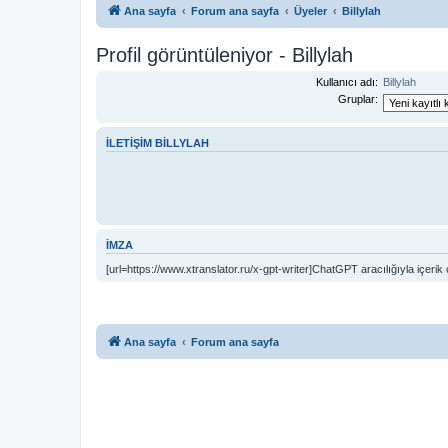
Ana sayfa
Forum ana sayfa
Üyeler
Billylah
Profil görüntüleniyor - Billylah
Kullanıcı adı:
Billylah
Gruplar:
İLETIŞIM BILLYLAH
İMZA
[url=https://www.xtranslator.ru/x-gpt-writer]ChatGPT aracılığıyla içer
Ana sayfa
Forum ana sayfa