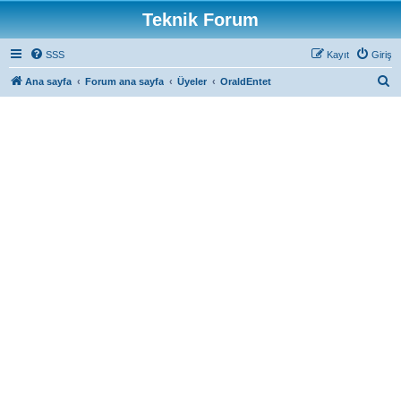
Teknik Forum
SSS
Kayıt
Giriş
A
Ana sayfa
Forum ana sayfa
Üyeler
OraldEntet
r
a