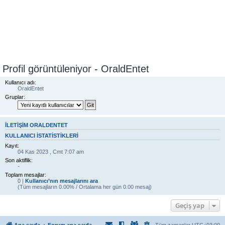
Profil görüntüleniyor - OraldEntet
Kullanıcı adı:
OraldEntet
Gruplar:
İLETIŞIM ORALDENTET
KULLANICI ISTATISTIKLERI
Kayıt:
04 Kas 2023 , Cmt 7:07 am
Son aktiflik:
-
Toplam mesajlar:
0 |
Kullanıcı’nın mesajlarını ara
(Tüm mesajların 0.00% / Ortalama her gün 0.00 mesaj)
Geçiş yap
Ana sayfa
Forum ana sayfa
Tüm zamanlar
UTC+03:00