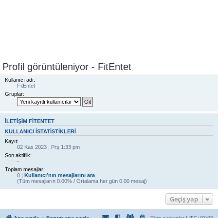
Profil görüntüleniyor - FitEntet
Kullanıcı adı:
FitEntet
Gruplar:
İLETIŞIM FITENTET
KULLANICI ISTATISTIKLERI
Kayıt:
02 Kas 2023 , Prş 1:33 pm
Son aktiflik:
-
Toplam mesajlar:
0 |
Kullanıcı’nın mesajlarını ara
(Tüm mesajların 0.00% / Ortalama her gün 0.00 mesaj)
Geçiş yap
Ana sayfa
Forum ana sayfa
Tüm zamanlar
UTC+03:00