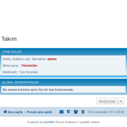
Takım
YÖNETICILER
Rütbe, Kullanıcı adı
Site Admin
admin
Birinci grup
Yöneticiler
Moderatör
Tüm forumlar
GLOBAL MODERATÖRLER
Bu arama kriterine göre hiç bir üye bulunamadı.
Geçiş yap
Ana sayfa
Forum ana sayfa
Tüm zamanlar
UTC+03:00
Powered by
phpBB
® Forum Software © phpBB Limited