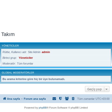
Takım
YÖNETICILER
Rütbe, Kullanıcı adı
Site Admin
admin
Birinci grup
Yöneticiler
Moderatör
Tüm forumlar
GLOBAL MODERATÖRLER
Bu arama kriterine göre hiç bir üye bulunamadı.
Geçiş yap
Ana sayfa
Forum ana sayfa
Tüm zamanlar
UTC+03:00
Powered by
phpBB
® Forum Software © phpBB Limited