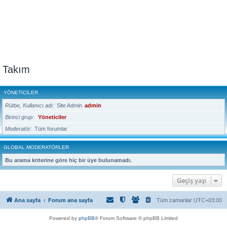
Takım
YÖNETICILER
Rütbe, Kullanıcı adı
Site Admin
admin
Birinci grup
Yöneticiler
Moderatör
Tüm forumlar
GLOBAL MODERATÖRLER
Bu arama kriterine göre hiç bir üye bulunamadı.
Geçiş yap
Ana sayfa
Forum ana sayfa
Tüm zamanlar
UTC+03:00
Powered by
phpBB
® Forum Software © phpBB Limited