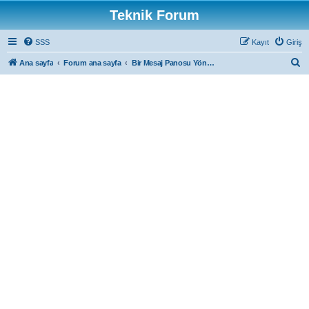
Teknik Forum
SSS
Kayıt
Giriş
A
Ana sayfa
Forum ana sayfa
Bir Mesaj Panosu Yöneticisi ile iletişime geçin
r
a