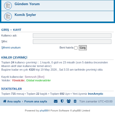
Gündem Yorum
Komik Şeyler
GIRIŞ
•
KAYIT
Kullanıcı adı:
Şifre:
Şifremi unuttum
Beni hatırla
KIMLER ÇEVRIMIÇI
Toplam
24
kullanıcı çevrimiçi :: 1 kayıtlı, 0 gizli ve 23 misafir (son 5 dakika öncesinden
itibaren aktif olan kullanıcılar temel alınır)
Bugüne kadar en çok
4320
kişi 19 May 2026 , Sal 3:33 am tarihinde çevrimiçi oldu
Kayıtlı kullanıcılar:
Semrush [Bot]
Yetkiler:
Yöneticiler
,
Global moderatörler
İSTATISTIKLER
Toplam
715
mesaj • Toplam
22
başlık • Toplam
692
üye • Yeni üyemiz
IronArnytic
Ana sayfa
Forum ana sayfa
Tüm zamanlar
UTC+03:00
Powered by
phpBB
® Forum Software © phpBB Limited