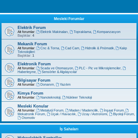
Mesleki Forumlar
Elektrik Forum
Alt forumlar:
Elektrik Makinaları
,
Topraklama
,
Kompanzasyon
Başlıklar:
4
Mekanik Forum
Alt forumlar:
Cnc & Torna
,
Cad Cam
,
Hidrolik & Pnömatik
,
Kalıp
Teknolojileri
Başlıklar:
1
Elektronik Forum
Alt forumlar:
Scada ve Otomasyon
,
PLC - Pic ve Mikroişlemciler
,
Haberleşme
,
Sensörler & Algılayıcılar
Bilgisayar Forum
Alt forumlar:
Donanım
,
Yazılım
Kimya Forum
Alt forumlar:
Nanoteknoloji
,
Nükleer Teknoloji
Mesleki Konular
Alt forumlar:
Metalurji Forum
,
Maden / Madencilik
,
İnşaat Forum
,
Mekatronik Forum
,
Uçak / Havacılık
,
Uzay / Astronomi
,
Biyoloji Forum
,
Otomotiv
İş Sahaları
Hidroelektrik Santrallar