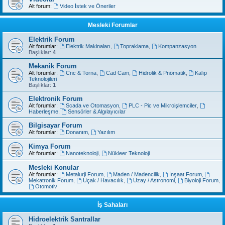
Alt forum:
Video İstek ve Öneriler
Mesleki Forumlar
Elektrik Forum
Alt forumlar:
Elektrik Makinaları
,
Topraklama
,
Kompanzasyon
Başlıklar:
4
Mekanik Forum
Alt forumlar:
Cnc & Torna
,
Cad Cam
,
Hidrolik & Pnömatik
,
Kalıp
Teknolojileri
Başlıklar:
1
Elektronik Forum
Alt forumlar:
Scada ve Otomasyon
,
PLC - Pic ve Mikroişlemciler
,
Haberleşme
,
Sensörler & Algılayıcılar
Bilgisayar Forum
Alt forumlar:
Donanım
,
Yazılım
Kimya Forum
Alt forumlar:
Nanoteknoloji
,
Nükleer Teknoloji
Mesleki Konular
Alt forumlar:
Metalurji Forum
,
Maden / Madencilik
,
İnşaat Forum
,
Mekatronik Forum
,
Uçak / Havacılık
,
Uzay / Astronomi
,
Biyoloji Forum
,
Otomotiv
İş Sahaları
Hidroelektrik Santrallar