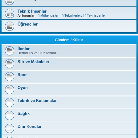
Teknik İnsanlar
Alt forumlar:
Mühendisler
,
Teknikerler
,
Teknisyenler
Öğrenciler
Gündem / Kültür
İlanlar
Hertürlü iş ve ürün ilanınız.
Şiir ve Makaleler
Spor
Oyun
Tebrik ve Kutlamalar
Sağlık
Dini Konular