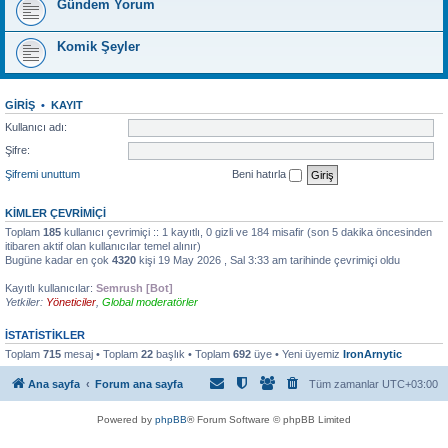
Gündem Yorum
Komik Şeyler
GIRIŞ
•
KAYIT
Kullanıcı adı:
Şifre:
Şifremi unuttum
Beni hatırla
KIMLER ÇEVRIMIÇI
Toplam
185
kullanıcı çevrimiçi :: 1 kayıtlı, 0 gizli ve 184 misafir (son 5 dakika öncesinden
itibaren aktif olan kullanıcılar temel alınır)
Bugüne kadar en çok
4320
kişi 19 May 2026 , Sal 3:33 am tarihinde çevrimiçi oldu
Kayıtlı kullanıcılar:
Semrush [Bot]
Yetkiler:
Yöneticiler
,
Global moderatörler
İSTATISTIKLER
Toplam
715
mesaj • Toplam
22
başlık • Toplam
692
üye • Yeni üyemiz
IronArnytic
Ana sayfa
Forum ana sayfa
Tüm zamanlar
UTC+03:00
Powered by
phpBB
® Forum Software © phpBB Limited