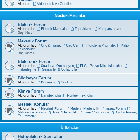
Alt forum:
Video İstek ve Öneriler
Mesleki Forumlar
Elektrik Forum
Alt forumlar:
Elektrik Makinaları
,
Topraklama
,
Kompanzasyon
Başlıklar:
4
Mekanik Forum
Alt forumlar:
Cnc & Torna
,
Cad Cam
,
Hidrolik & Pnömatik
,
Kalıp
Teknolojileri
Başlıklar:
1
Elektronik Forum
Alt forumlar:
Scada ve Otomasyon
,
PLC - Pic ve Mikroişlemciler
,
Haberleşme
,
Sensörler & Algılayıcılar
Bilgisayar Forum
Alt forumlar:
Donanım
,
Yazılım
Kimya Forum
Alt forumlar:
Nanoteknoloji
,
Nükleer Teknoloji
Mesleki Konular
Alt forumlar:
Metalurji Forum
,
Maden / Madencilik
,
İnşaat Forum
,
Mekatronik Forum
,
Uçak / Havacılık
,
Uzay / Astronomi
,
Biyoloji Forum
,
Otomotiv
İş Sahaları
Hidroelektrik Santrallar