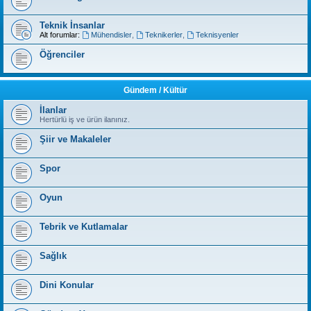
Teknik İnsanlar
Alt forumlar:
Mühendisler
,
Teknikerler
,
Teknisyenler
Öğrenciler
Gündem / Kültür
İlanlar
Hertürlü iş ve ürün ilanınız.
Şiir ve Makaleler
Spor
Oyun
Tebrik ve Kutlamalar
Sağlık
Dini Konular