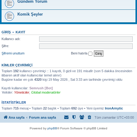
Gündem Yorum
Komik Şeyler
GIRIŞ
•
KAYIT
Kullanıcı adı:
Şifre:
Şifremi unuttum
Beni hatırla
KIMLER ÇEVRIMIÇI
Toplam
192
kullanıcı çevrimiçi :: 1 kayıtlı, 0 gizli ve 191 misafir (son 5 dakika öncesinden
itibaren aktif olan kullanıcılar temel alınır)
Bugüne kadar en çok
4320
kişi 19 May 2026 , Sal 3:33 am tarihinde çevrimiçi oldu
Kayıtlı kullanıcılar:
Semrush [Bot]
Yetkiler:
Yöneticiler
,
Global moderatörler
İSTATISTIKLER
Toplam
715
mesaj • Toplam
22
başlık • Toplam
692
üye • Yeni üyemiz
IronArnytic
Ana sayfa
Forum ana sayfa
Tüm zamanlar
UTC+03:00
Powered by
phpBB
® Forum Software © phpBB Limited