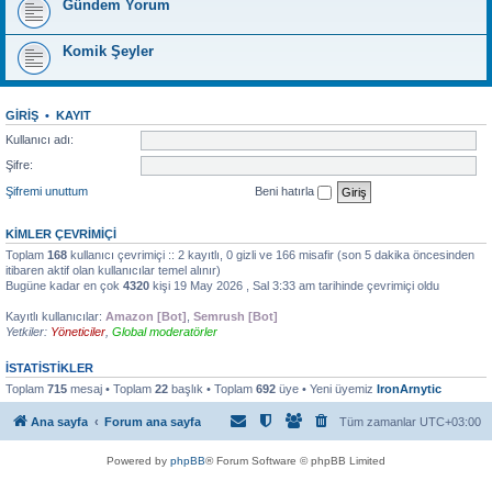
Gündem Yorum
Komik Şeyler
GIRIŞ
•
KAYIT
Kullanıcı adı:
Şifre:
Şifremi unuttum
Beni hatırla
KIMLER ÇEVRIMIÇI
Toplam
168
kullanıcı çevrimiçi :: 2 kayıtlı, 0 gizli ve 166 misafir (son 5 dakika öncesinden
itibaren aktif olan kullanıcılar temel alınır)
Bugüne kadar en çok
4320
kişi 19 May 2026 , Sal 3:33 am tarihinde çevrimiçi oldu
Kayıtlı kullanıcılar:
Amazon [Bot]
,
Semrush [Bot]
Yetkiler:
Yöneticiler
,
Global moderatörler
İSTATISTIKLER
Toplam
715
mesaj • Toplam
22
başlık • Toplam
692
üye • Yeni üyemiz
IronArnytic
Ana sayfa
Forum ana sayfa
Tüm zamanlar
UTC+03:00
Powered by
phpBB
® Forum Software © phpBB Limited