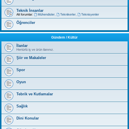
Teknik İnsanlar
Alt forumlar:
Mühendisler
,
Teknikerler
,
Teknisyenler
Öğrenciler
Gündem / Kültür
İlanlar
Hertürlü iş ve ürün ilanınız.
Şiir ve Makaleler
Spor
Oyun
Tebrik ve Kutlamalar
Sağlık
Dini Konular