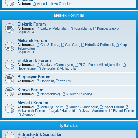
Alt forum:
Video İstek ve Öneriler
Mesleki Forumlar
Elektrik Forum
Alt forumlar:
Elektrik Makinaları
,
Topraklama
,
Kompanzasyon
Başlıklar:
4
Mekanik Forum
Alt forumlar:
Cnc & Torna
,
Cad Cam
,
Hidrolik & Pnömatik
,
Kalıp
Teknolojileri
Başlıklar:
1
Elektronik Forum
Alt forumlar:
Scada ve Otomasyon
,
PLC - Pic ve Mikroişlemciler
,
Haberleşme
,
Sensörler & Algılayıcılar
Bilgisayar Forum
Alt forumlar:
Donanım
,
Yazılım
Kimya Forum
Alt forumlar:
Nanoteknoloji
,
Nükleer Teknoloji
Mesleki Konular
Alt forumlar:
Metalurji Forum
,
Maden / Madencilik
,
İnşaat Forum
,
Mekatronik Forum
,
Uçak / Havacılık
,
Uzay / Astronomi
,
Biyoloji Forum
,
Otomotiv
İş Sahaları
Hidroelektrik Santrallar