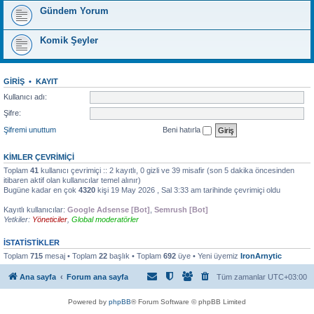
Gündem Yorum
Komik Şeyler
GIRIŞ
•
KAYIT
Kullanıcı adı:
Şifre:
Şifremi unuttum
Beni hatırla
KIMLER ÇEVRIMIÇI
Toplam
41
kullanıcı çevrimiçi :: 2 kayıtlı, 0 gizli ve 39 misafir (son 5 dakika öncesinden
itibaren aktif olan kullanıcılar temel alınır)
Bugüne kadar en çok
4320
kişi 19 May 2026 , Sal 3:33 am tarihinde çevrimiçi oldu
Kayıtlı kullanıcılar:
Google Adsense [Bot]
,
Semrush [Bot]
Yetkiler:
Yöneticiler
,
Global moderatörler
İSTATISTIKLER
Toplam
715
mesaj • Toplam
22
başlık • Toplam
692
üye • Yeni üyemiz
IronArnytic
Ana sayfa
Forum ana sayfa
Tüm zamanlar
UTC+03:00
Powered by
phpBB
® Forum Software © phpBB Limited