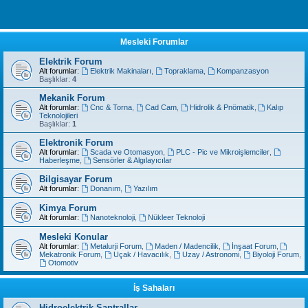
Mesleki Forumlar
Elektrik Forum
Alt forumlar:
Elektrik Makinaları
,
Topraklama
,
Kompanzasyon
Başlıklar:
4
Mekanik Forum
Alt forumlar:
Cnc & Torna
,
Cad Cam
,
Hidrolik & Pnömatik
,
Kalıp
Teknolojileri
Başlıklar:
1
Elektronik Forum
Alt forumlar:
Scada ve Otomasyon
,
PLC - Pic ve Mikroişlemciler
,
Haberleşme
,
Sensörler & Algılayıcılar
Bilgisayar Forum
Alt forumlar:
Donanım
,
Yazılım
Kimya Forum
Alt forumlar:
Nanoteknoloji
,
Nükleer Teknoloji
Mesleki Konular
Alt forumlar:
Metalurji Forum
,
Maden / Madencilik
,
İnşaat Forum
,
Mekatronik Forum
,
Uçak / Havacılık
,
Uzay / Astronomi
,
Biyoloji Forum
,
Otomotiv
İş Sahaları
Hidroelektrik Santrallar