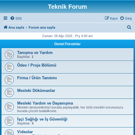
Teknik Forum
SSS
Kayıt
Giriş
A
Ana sayfa
Forum ana sayfa
r
Zaman: 06 Ağu 2026 , Prş 4:00 am
a
Genel Forumlar
Tanışma ve Yardım
Başlıklar:
1
Ödev / Proje Bölümü
Firma / Ürün Tanıtımı
Mesleki Dökümanlar
Mesleki Yardım ve Dayanışma
Mesleki deneyimlerinizi burada paylaşabilir, her türlü mesleki sorununuza
burada çözüm bulabilirsiniz.
İşçi Sağlığı ve İş Güvenliği
Başlıklar:
3
Videolar