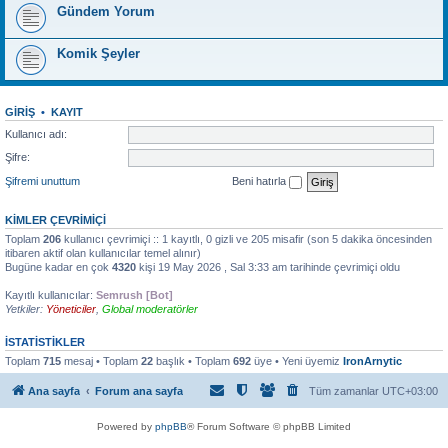
Gündem Yorum
Komik Şeyler
GIRIŞ
•
KAYIT
Kullanıcı adı:
Şifre:
Şifremi unuttum
Beni hatırla
KIMLER ÇEVRIMIÇI
Toplam
206
kullanıcı çevrimiçi :: 1 kayıtlı, 0 gizli ve 205 misafir (son 5 dakika öncesinden
itibaren aktif olan kullanıcılar temel alınır)
Bugüne kadar en çok
4320
kişi 19 May 2026 , Sal 3:33 am tarihinde çevrimiçi oldu
Kayıtlı kullanıcılar:
Semrush [Bot]
Yetkiler:
Yöneticiler
,
Global moderatörler
İSTATISTIKLER
Toplam
715
mesaj • Toplam
22
başlık • Toplam
692
üye • Yeni üyemiz
IronArnytic
Ana sayfa
Forum ana sayfa
Tüm zamanlar
UTC+03:00
Powered by
phpBB
® Forum Software © phpBB Limited