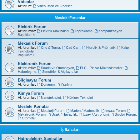
Videolar
Alt forum:
Video İstek ve Öneriler
Mesleki Forumlar
Elektrik Forum
Alt forumlar:
Elektrik Makinaları
,
Topraklama
,
Kompanzasyon
Başlıklar:
4
Mekanik Forum
Alt forumlar:
Cnc & Torna
,
Cad Cam
,
Hidrolik & Pnömatik
,
Kalıp
Teknolojileri
Başlıklar:
1
Elektronik Forum
Alt forumlar:
Scada ve Otomasyon
,
PLC - Pic ve Mikroişlemciler
,
Haberleşme
,
Sensörler & Algılayıcılar
Bilgisayar Forum
Alt forumlar:
Donanım
,
Yazılım
Kimya Forum
Alt forumlar:
Nanoteknoloji
,
Nükleer Teknoloji
Mesleki Konular
Alt forumlar:
Metalurji Forum
,
Maden / Madencilik
,
İnşaat Forum
,
Mekatronik Forum
,
Uçak / Havacılık
,
Uzay / Astronomi
,
Biyoloji Forum
,
Otomotiv
İş Sahaları
Hidroelektrik Santrallar