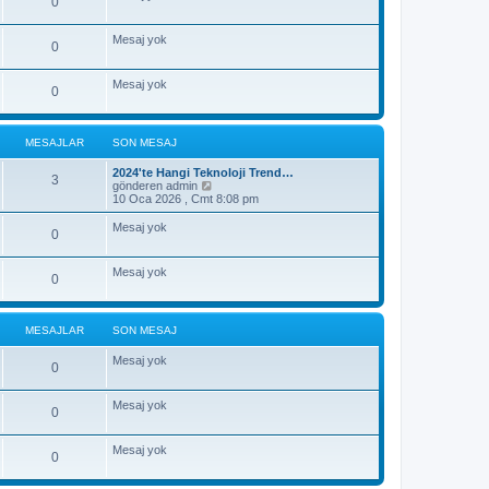
0
r
ü
n
Mesaj yok
0
t
ü
l
Mesaj yok
e
0
MESAJLAR
SON MESAJ
2024'te Hangi Teknoloji Trend…
3
S
gönderen
admin
o
10 Oca 2026 , Cmt 8:08 pm
n
m
Mesaj yok
0
e
s
a
Mesaj yok
j
0
ı
g
ö
r
MESAJLAR
SON MESAJ
ü
n
Mesaj yok
0
t
ü
l
Mesaj yok
e
0
Mesaj yok
0