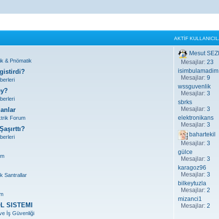
AKTIF KULLANICI
Mesut SE
lik & Pnömatik
Mesajlar:
23
isimbulamadim
gistirdi?
Mesajlar:
9
berleri
wssguvenlik
ey?
Mesajlar:
3
berleri
sbrks
Mesajlar:
3
anlar
elektronikans
ktrik Forum
Mesajlar:
3
aşırttı?
bahartekil
berleri
Mesajlar:
3
gülce
um
Mesajlar:
3
karagoz96
Mesajlar:
3
k Santrallar
bilkeytuzla
Mesajlar:
2
um
mizanci1
L SISTEMI
Mesajlar:
2
 ve İş Güvenliği