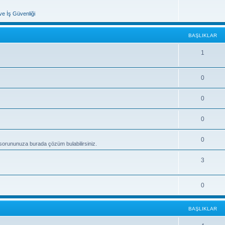
 ve İş Güvenliği
BAŞLIKLAR
1
0
0
0
0
i sorununuza burada çözüm bulabilirsiniz.
3
0
BAŞLIKLAR