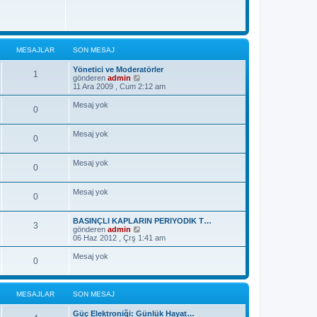
MESAJLAR
SON MESAJ
Yönetici ve Moderatörler
1
S
gönderen
admin
o
11 Ara 2009 , Cum 2:12 am
n
m
Mesaj yok
0
e
s
a
Mesaj yok
j
0
ı
g
ö
Mesaj yok
0
r
ü
n
Mesaj yok
0
t
ü
l
BASINÇLI KAPLARIN PERIYODIK T…
e
3
S
gönderen
admin
o
06 Haz 2012 , Çrş 1:41 am
n
m
Mesaj yok
0
e
s
a
j
MESAJLAR
SON MESAJ
ı
g
Güç Elektroniği: Günlük Hayat…
ö