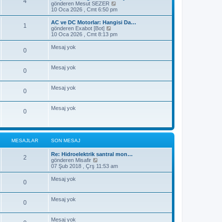
4
S
gönderen
Mesut SEZER
r
o
10 Oca 2026 , Cmt 6:50 pm
ü
n
n
m
t
AC ve DC Motorlar: Hangisi Da…
1
e
ü
S
gönderen
Exabot [Bot]
s
l
o
10 Oca 2026 , Cmt 8:13 pm
a
e
n
j
m
Mesaj yok
0
ı
e
g
s
ö
a
Mesaj yok
r
j
0
ü
ı
n
g
t
ö
Mesaj yok
0
ü
r
l
ü
e
n
Mesaj yok
0
t
ü
l
e
MESAJLAR
SON MESAJ
Re: Hidroelektrik santral mon…
2
S
gönderen
Misafir
o
07 Şub 2018 , Çrş 11:53 am
n
m
Mesaj yok
0
e
s
a
Mesaj yok
j
0
ı
g
ö
Mesaj yok