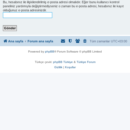
Bu, hesabınız ile ilişkilendirilmiş e-posta adresi olmalıdır. Eğer bunu kullanıcı kontrol
paneliniz yardımıyla değiştirmediyseniz o zaman bu e-posta adresi, hesabınız ile kayıt
olduğunuz e-posta adresinizdir.
Ana sayfa
Forum ana sayfa
Tüm zamanlar
UTC+03:00
Powered by
phpBB
® Forum Software © phpBB Limited
Türkçe çeviri:
phpBB Türkiye
&
Türkiye Forum
Gizlilik
|
Koşullar