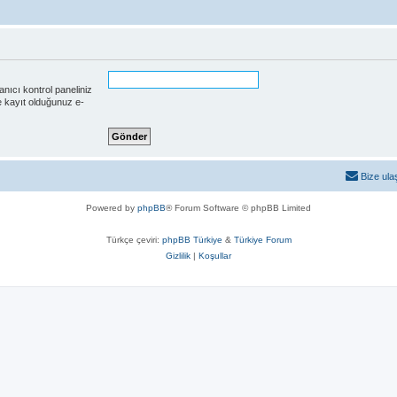
lanıcı kontrol paneliniz
e kayıt olduğunuz e-
Bize ula
Powered by
phpBB
® Forum Software © phpBB Limited
Türkçe çeviri:
phpBB Türkiye
&
Türkiye Forum
Gizlilik
|
Koşullar