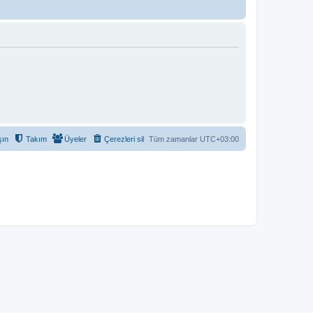
şın
Takım
Üyeler
Çerezleri sil
Tüm zamanlar
UTC+03:00