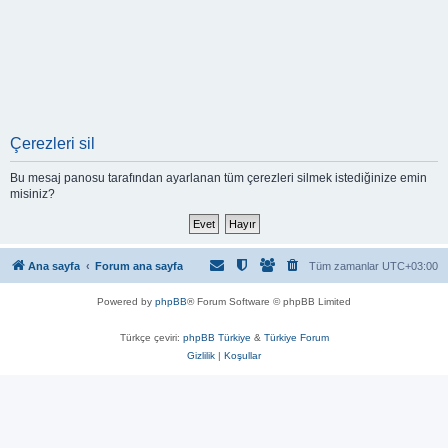
Çerezleri sil
Bu mesaj panosu tarafından ayarlanan tüm çerezleri silmek istediğinize emin
misiniz?
Ana sayfa
Forum ana sayfa
Tüm zamanlar
UTC+03:00
Powered by
phpBB
® Forum Software © phpBB Limited
Türkçe çeviri:
phpBB Türkiye
&
Türkiye Forum
Gizlilik
|
Koşullar