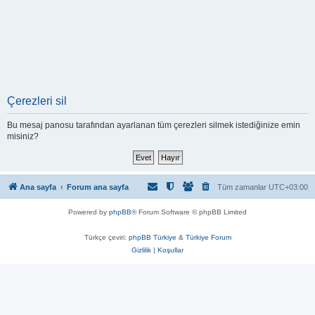
Çerezleri sil
Bu mesaj panosu tarafından ayarlanan tüm çerezleri silmek istediğinize emin
misiniz?
Ana sayfa
Forum ana sayfa
Tüm zamanlar
UTC+03:00
Powered by
phpBB
® Forum Software © phpBB Limited
Türkçe çeviri:
phpBB Türkiye
&
Türkiye Forum
Gizlilik
|
Koşullar