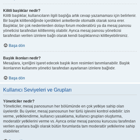
Kilitli başlıklar nedir?
Kilitli başlıklar, kullanıcıların ilgili başlığa artık cevap yazamaması için belirlenir.
Bir başlık kilitlendiğinde içerdikleri anketlerde otomatik olarak sona erer.
Başlıklar, bir çok nedenlerden dolayı forum moderatörü ya da mesaj panosu
yöneticisi tarafından kilitlenmiş olabilir. Ayrıca mesaj panosu yöneticisi
tarafından verilen izinlere bağlı olarak kendi başlıklarınızı kilitleyebilirsiniz.
Başa dön
Başlık ikonları nedir?
Mesajlara, içeriğini işaret edecek başlık ikon resimleri tanımlanabilir. Başlık
ikonlarının kullanımı yönetici tarafından ayarlanan izinlere bağlıdır.
Başa dön
Kullanıcı Seviyeleri ve Grupları
Yöneticiler nedir?
Yöneticiler, mesaj panosunun her bölümünde en çok yetkiye sahip olan
üyelerdir. Bu üyeler, mesaj panosunun her türlü işlevini kontrol edebilir: izin
verme, yetkilendirme, kullanıcı yasaklama, kullanıcı grupları oluşturma,
moderatör yetkilerini verme vs. Ayrıca onlar mesaj panosu kurucusu tarafından
verilen ayarlara bağlı olarak bütün forumlarda tam moderatör yetkilerine sahip
olabilirler.