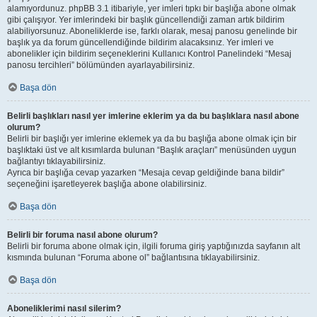
alamıyordunuz. phpBB 3.1 itibariyle, yer imleri tıpkı bir başlığa abone olmak
gibi çalışıyor. Yer imlerindeki bir başlık güncellendiği zaman artık bildirim
alabiliyorsunuz. Aboneliklerde ise, farklı olarak, mesaj panosu genelinde bir
başlık ya da forum güncellendiğinde bildirim alacaksınız. Yer imleri ve
abonelikler için bildirim seçeneklerini Kullanıcı Kontrol Panelindeki “Mesaj
panosu tercihleri” bölümünden ayarlayabilirsiniz.
Başa dön
Belirli başlıkları nasıl yer imlerine eklerim ya da bu başlıklara nasıl abone
olurum?
Belirli bir başlığı yer imlerine eklemek ya da bu başlığa abone olmak için bir
başlıktaki üst ve alt kısımlarda bulunan “Başlık araçları” menüsünden uygun
bağlantıyı tıklayabilirsiniz.
Ayrıca bir başlığa cevap yazarken “Mesaja cevap geldiğinde bana bildir”
seçeneğini işaretleyerek başlığa abone olabilirsiniz.
Başa dön
Belirli bir foruma nasıl abone olurum?
Belirli bir foruma abone olmak için, ilgili foruma giriş yaptığınızda sayfanın alt
kısmında bulunan “Foruma abone ol” bağlantısına tıklayabilirsiniz.
Başa dön
Aboneliklerimi nasıl silerim?