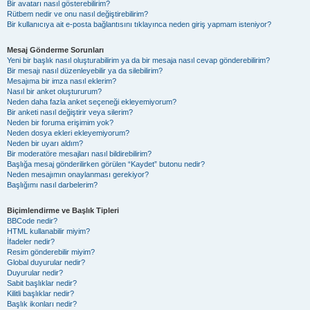
Bir avatarı nasıl gösterebilirim?
Rütbem nedir ve onu nasıl değiştirebilirim?
Bir kullanıcıya ait e-posta bağlantısını tıklayınca neden giriş yapmam isteniyor?
Mesaj Gönderme Sorunları
Yeni bir başlık nasıl oluşturabilirim ya da bir mesaja nasıl cevap gönderebilirim?
Bir mesajı nasıl düzenleyebilir ya da silebilirim?
Mesajıma bir imza nasıl eklerim?
Nasıl bir anket oluştururum?
Neden daha fazla anket seçeneği ekleyemiyorum?
Bir anketi nasıl değiştirir veya silerim?
Neden bir foruma erişimim yok?
Neden dosya ekleri ekleyemiyorum?
Neden bir uyarı aldım?
Bir moderatöre mesajları nasıl bildirebilirim?
Başlığa mesaj gönderilirken görülen “Kaydet” butonu nedir?
Neden mesajımın onaylanması gerekiyor?
Başlığımı nasıl darbelerim?
Biçimlendirme ve Başlık Tipleri
BBCode nedir?
HTML kullanabilir miyim?
İfadeler nedir?
Resim gönderebilir miyim?
Global duyurular nedir?
Duyurular nedir?
Sabit başlıklar nedir?
Kilitli başlıklar nedir?
Başlık ikonları nedir?