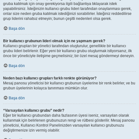
gruba katılmak için onay gerekiyorsa ilgili bağlantıya tıklayarak istek
yapabilirsiniz. İsteğinizin kullanıcı grubu lideri tarafından onaylanması gerek,
onlar size neden gruba katılmak istediğinizi sorabilirler. İsteğiniz reddedilirse
grup liderini rahatsız etmeyin; bunun çeşitli nedenleri olsa gerek.
Başa dön
Bir kullanıcı grubunun lideri olmak için ne yapmam gerek?
Kullanıcı grupları bir yönetici tarafından oluşturulur, genellikle bir kullanıcı
grubu lideri belirlenir. Eğer yeni bir kullanıcı grubu oluşturmak istiyorsanız, ilk
önce bir yöneticiyle iletişime geçmelisiniz; bir özel mesaj göndermeyi deneyin.
Başa dön
Neden bazı kullanıcı grupları farklı renkte görünüyor?
Mesaj panosu yöneticisi bir kullanıcı grubunun üyelerine bir renk belirler, ve bu
grubun üyelerinin kolayca tanınması mümkün olur.
Başa dön
“Varsayılan kullanıcı grubu” nedir?
Eğer bir kullanıcı grubundan daha fazlasının üyesi iseniz, varsayılan olarak
kullanmak için belirlenen grubunuzun rengi ve rütbesi gösterilir. Mesaj panosu
yöneticisi, Kullanıcı Kontrol Panelinizden varsayılan kullanıcı grubunuzu
değiştirmenize izin vermiş olabilir.