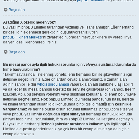
serbestçe dağıtılabilir. Daha fazla detay için
phpBB Hakkında
sayfasına bakın.
Başa dön
Aradığım X özellik neden yok?
Bu yazılım phpBB Limited tarafından yazılmış ve lisanslanmıştır. Eğer herhangi
bir özelliğin eklenmesi gerektiğini düşünüyorsanız lütfen
phpBB Fikirleri Merkezi
’ni ziyaret edin, oradan mevcut fikirlere oy verebilir ya
da yeni özellikler önerebilirsiniz.
Başa dön
Bu mesaj panosuyla ilgili hukuki sorunlar için ve/veya suistimal durumlarda
kime başvurabilirim?
“Takım” sayfasında listelenmiş yöneticilerin herhangi biri ile şikayetleriniz için
iletişime geçebilirsiniz. Eğer onlardan cevap alamıyorsanız, o zaman alan
adının sahibi ile (bir
whois sorgulaması
yaparak alan adı sahibine ulaşılabilir)
ya da, eğer bu mesaj panosu ücretsiz bir serviste çalışıyorsa (ör. Yahoo!, free.fr,
f2s.com, v.b.), bu servisin yönetimi veya suistimal konularla ilgilenen bölümüyle
iletişime geçmelisiniz. Not: phpBB Limited, bu mesaj panosunun nasıl, nerede
ve kimler tarafından kullanıldığı konusunda bir bilgisi olmadığı için
kesinlikle
yargılanamaz
ve her ne olursa olsun sorumlu tutulamaz. phpBB.com sitesiyle
veya phpBB yazılımıyla
doğrudan ilgisi olmayan
herhangi bir hukuki konuda
(ihtiyati tedbir, mali sorumluluk, iftira vs.) phpBB Limited ile iletişime geçmeyin.
Bu yazılımın herhangi
üçüncü şahıslar tarafından kullanımıyla ilgili
phpBB
Limited’e e-posta gönderirseniz, ya çok kısa bir cevap alırsınız ya da hiç bir
cevap alamazsınız.