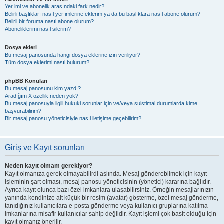
Yer imi ve abonelik arasındaki fark nedir?
Belirli başlıkları nasıl yer imlerine eklerim ya da bu başlıklara nasıl abone olurum?
Belirli bir foruma nasıl abone olurum?
Aboneliklerimi nasıl silerim?
Dosya ekleri
Bu mesaj panosunda hangi dosya eklerine izin veriliyor?
Tüm dosya eklerimi nasıl bulurum?
phpBB Konuları
Bu mesaj panosunu kim yazdı?
Aradığım X özellik neden yok?
Bu mesaj panosuyla ilgili hukuki sorunlar için ve/veya suistimal durumlarda kime
başvurabilirim?
Bir mesaj panosu yöneticisiyle nasıl iletişime geçebilirim?
Giriş ve Kayıt sorunları
Neden kayıt olmam gerekiyor?
Kayıt olmanıza gerek olmayabilirdi aslında. Mesaj gönderebilmek için kayıt
işleminin şart olması, mesaj panosu yöneticisinin (yönetici) kararına bağlıdır.
Ayrıca kayıt olunca bazı özel imkanlara ulaşabilirsiniz. Örneğin mesajlarınızın
yanında kendinize ait küçük bir resim (avatar) gösterme, özel mesaj gönderme,
tanıdığınız kullanıcılara e-posta gönderme veya kullanıcı gruplarına katılma
imkanlarına misafir kullanıcılar sahip değildir. Kayıt işlemi çok basit olduğu için
kayıt olmanız önerilir.