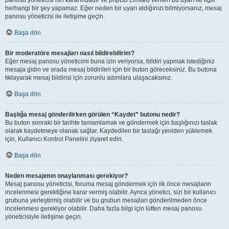
panosu yöneticisi’nin kararındadır ve phpBB Limited verilen bu uyarı ile ilgili
herhangi bir şey yapamaz. Eğer neden bir uyarı aldığınızı bilmiyorsanız, mesaj
panosu yöneticisi ile iletişime geçin.
Başa dön
Bir moderatöre mesajları nasıl bildirebilirim?
Eğer mesaj panosu yöneticimi buna izin veriyorsa, bildiri yapmak istediğiniz
mesaja gidin ve orada mesaj bildirileri için bir buton göreceksiniz. Bu butona
tıklayarak mesaj bildirisi için zorunlu adımlara ulaşacaksınız.
Başa dön
Başlığa mesaj gönderilirken görülen “Kaydet” butonu nedir?
Bu buton sonraki bir tarihte tamamlamak ve göndermek için başlığınızı taslak
olarak kaydetmeye olanak sağlar. Kaydedilen bir taslağı yeniden yüklemek
için, Kullanıcı Kontrol Panelini ziyaret edin.
Başa dön
Neden mesajımın onaylanması gerekiyor?
Mesaj panosu yöneticisi, foruma mesaj göndermek için ilk önce mesajların
incelenmesi gerektiğine karar vermiş olabilir. Ayrıca yönetici, sizi bir kullanıcı
grubuna yerleştirmiş olabilir ve bu grubun mesajları gönderilmeden önce
incelenmesi gerekiyor olabilir. Daha fazla bilgi için lütfen mesaj panosu
yöneticisiyle iletişime geçin.