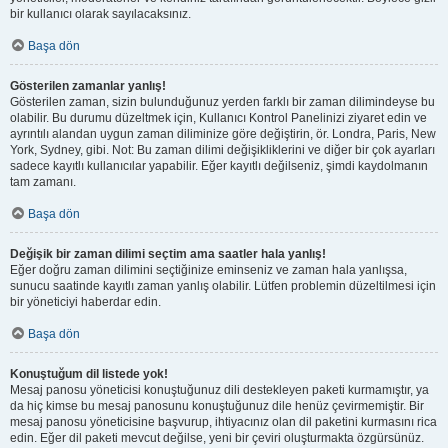
bir kullanıcı olarak sayılacaksınız.
Başa dön
Gösterilen zamanlar yanlış!
Gösterilen zaman, sizin bulunduğunuz yerden farklı bir zaman dilimindeyse bu
olabilir. Bu durumu düzeltmek için, Kullanıcı Kontrol Panelinizi ziyaret edin ve
ayrıntılı alandan uygun zaman diliminize göre değiştirin, ör. Londra, Paris, New
York, Sydney, gibi. Not: Bu zaman dilimi değişikliklerini ve diğer bir çok ayarları
sadece kayıtlı kullanıcılar yapabilir. Eğer kayıtlı değilseniz, şimdi kaydolmanın
tam zamanı.
Başa dön
Değişik bir zaman dilimi seçtim ama saatler hala yanlış!
Eğer doğru zaman dilimini seçtiğinize eminseniz ve zaman hala yanlışsa,
sunucu saatinde kayıtlı zaman yanlış olabilir. Lütfen problemin düzeltilmesi için
bir yöneticiyi haberdar edin.
Başa dön
Konuştuğum dil listede yok!
Mesaj panosu yöneticisi konuştuğunuz dili destekleyen paketi kurmamıştır, ya
da hiç kimse bu mesaj panosunu konuştuğunuz dile henüz çevirmemiştir. Bir
mesaj panosu yöneticisine başvurup, ihtiyacınız olan dil paketini kurmasını rica
edin. Eğer dil paketi mevcut değilse, yeni bir çeviri oluşturmakta özgürsünüz.