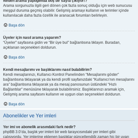
Neden arama yaptığımda boş bir sayfa çıkıyor!?
Arama sorgunuzla ilgili geri dönen çok fazla sonuç olduğu için web sunucusu
meşgul duruma geçmiş olabilir. Gelişmiş aramayı kullanın ve terimler içinde
kullanılacak daha fazla özellik ile aranacak forumları belirleyin.
Başa dön
Üyeler için nasıl arama yaparım?
“Üyeler” sayfasına gidin ve “Bir üye bul” bağlantısına tıklayın. Buradan,
açıklanan seçenekleri doldurun.
Başa dön
Kendi mesajlarımı ve başlıklarımı nasıl bulabilirim?
Kendi mesajlarınızı, Kullanıcı Kontrol Panelinden “Mesajlarımı göster”
bağlantısına tıklayarak ya da kendi profil sayfanızdaki “Kullanıcı’nın mesajlarını
ara” bağlantısına tıklayarak ya da mesaj panosunun üstündeki “Hızlı
Bağlantılar” menüsüne tıklayarak bulabilirsiniz. Başlıklarınızı aramak için,
Gelişmiş arama sayfasını kullanın ve uygun olan seçenekleri doldurun.
Başa dön
Abonelikler ve Yer imleri
Yer imi ve abonelik arasındaki fark nedir?
phpBB 3.0’da, başlık yer imleri bir web tarayıcısındaki yer imleri gibi
çalışıyordu. Yer imlerine eklenen başlıklar güncellendiği zaman hiç bir uyarı