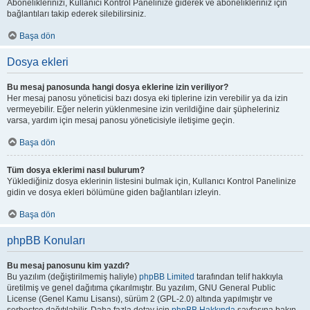
Aboneliklerinizi, Kullanıcı Kontrol Panelinize giderek ve abonelikleriniz için
bağlantıları takip ederek silebilirsiniz.
Başa dön
Dosya ekleri
Bu mesaj panosunda hangi dosya eklerine izin veriliyor?
Her mesaj panosu yöneticisi bazı dosya eki tiplerine izin verebilir ya da izin
vermeyebilir. Eğer nelerin yüklenmesine izin verildiğine dair şüpheleriniz
varsa, yardım için mesaj panosu yöneticisiyle iletişime geçin.
Başa dön
Tüm dosya eklerimi nasıl bulurum?
Yüklediğiniz dosya eklerinin listesini bulmak için, Kullanıcı Kontrol Panelinize
gidin ve dosya ekleri bölümüne giden bağlantıları izleyin.
Başa dön
phpBB Konuları
Bu mesaj panosunu kim yazdı?
Bu yazılım (değiştirilmemiş haliyle)
phpBB Limited
tarafından telif hakkıyla
üretilmiş ve genel dağıtıma çıkarılmıştır. Bu yazılım, GNU General Public
License (Genel Kamu Lisansı), sürüm 2 (GPL-2.0) altında yapılmıştır ve