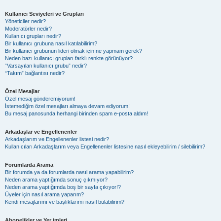
Kullanıcı Seviyeleri ve Grupları
Yöneticiler nedir?
Moderatörler nedir?
Kullanıcı grupları nedir?
Bir kullanıcı grubuna nasıl katılabilirim?
Bir kullanıcı grubunun lideri olmak için ne yapmam gerek?
Neden bazı kullanıcı grupları farklı renkte görünüyor?
“Varsayılan kullanıcı grubu” nedir?
“Takım” bağlantısı nedir?
Özel Mesajlar
Özel mesaj gönderemiyorum!
İstemediğim özel mesajları almaya devam ediyorum!
Bu mesaj panosunda herhangi birinden spam e-posta aldım!
Arkadaşlar ve Engellenenler
Arkadaşlarım ve Engellenenler listesi nedir?
Kullanıcıları Arkadaşlarım veya Engellenenler listesine nasıl ekleyebilirim / silebilirim?
Forumlarda Arama
Bir forumda ya da forumlarda nasıl arama yapabilirim?
Neden arama yaptığımda sonuç çıkmıyor?
Neden arama yaptığımda boş bir sayfa çıkıyor!?
Üyeler için nasıl arama yaparım?
Kendi mesajlarımı ve başlıklarımı nasıl bulabilirim?
Abonelikler ve Yer imleri