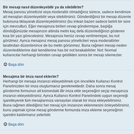
Bir mesajı nasıl düzenleyebilir ya da silebilirim?
Mesaj panosu yöneticisi veya moderatör olmadığınız sürece, sadece kendinize
ait mesajları düzenleyebilir veya silebilirsiniz. Gönderdiğiniz bir mesajı düzenle
butonuna tıklayarak düzenleyebilirsiniz (bu imkan bazen sadece belirli bir süre
için mevcuttur). Eğer mesajınıza birileri cevap göndermişse, başlığa
döndüğünüzde mesajınızın altında metni kaç defa düzenlediğinizi gösteren
kısa bir yazı göreceksiniz. Mesajınıza henüz cevap verilmemişse, bu not
görülmez. Ayrıca mesajınız mesaj panosu yöneticileri veya moderatörler
tarafından düzenlenince de bu metin görünmez. Buna rağmen mesajı neden
düzenlediklerine dair kendilerine has bir not bırakabilirler. Not: Normal
kullanıcılar herhangi birinden cevap geldikten sonra bir mesajı silemezler.
Başa dön
Mesajıma bir imza nasıl eklerim?
Herhangi bir mesaja imzanızı ekleyebilmek için öncelikle Kullanıcı Kontrol
Panelinizden bir imza oluşturmanız gerekmektedir. Daha sonra mesaj
gönderme formunun alt kısmındaki
Bir imza ekle
seçeneğini seçip mesajınıza
imzanızı ekleyebilirsiniz. Ayrıca Kullanıcı Kontrol Panelindeki uygun seçeneği
işaretleyerek tüm mesajlarınıza varsayılan olarak bir imza ekleyebilirsiniz.
Buna rağmen dilediğiniz her mesaj için imzanızın eklenmesini önleyebilirsiniz,
bunu yapmak içinse mesaj gönderme formunda imza ekleme seçeneğinin
işaretini kaldırmanız yeterlidir.
Başa dön