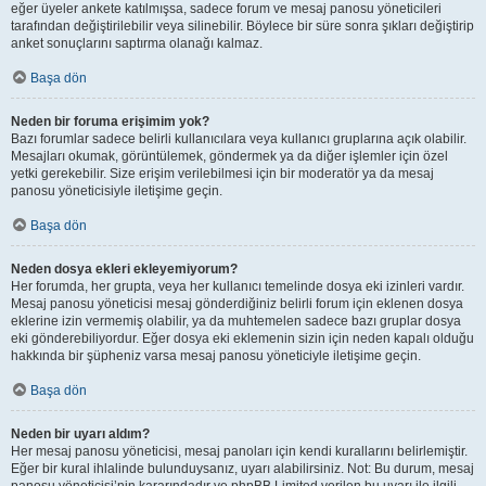
eğer üyeler ankete katılmışsa, sadece forum ve mesaj panosu yöneticileri
tarafından değiştirilebilir veya silinebilir. Böylece bir süre sonra şıkları değiştirip
anket sonuçlarını saptırma olanağı kalmaz.
Başa dön
Neden bir foruma erişimim yok?
Bazı forumlar sadece belirli kullanıcılara veya kullanıcı gruplarına açık olabilir.
Mesajları okumak, görüntülemek, göndermek ya da diğer işlemler için özel
yetki gerekebilir. Size erişim verilebilmesi için bir moderatör ya da mesaj
panosu yöneticisiyle iletişime geçin.
Başa dön
Neden dosya ekleri ekleyemiyorum?
Her forumda, her grupta, veya her kullanıcı temelinde dosya eki izinleri vardır.
Mesaj panosu yöneticisi mesaj gönderdiğiniz belirli forum için eklenen dosya
eklerine izin vermemiş olabilir, ya da muhtemelen sadece bazı gruplar dosya
eki gönderebiliyordur. Eğer dosya eki eklemenin sizin için neden kapalı olduğu
hakkında bir şüpheniz varsa mesaj panosu yöneticiyle iletişime geçin.
Başa dön
Neden bir uyarı aldım?
Her mesaj panosu yöneticisi, mesaj panoları için kendi kurallarını belirlemiştir.
Eğer bir kural ihlalinde bulunduysanız, uyarı alabilirsiniz. Not: Bu durum, mesaj