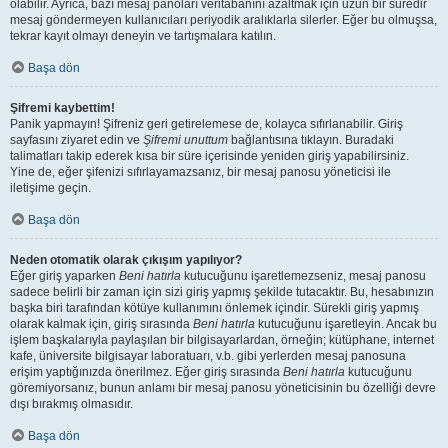
olabilir. Ayrıca, bazı mesaj panoları veritabanını azaltmak için uzun bir süredir
mesaj göndermeyen kullanıcıları periyodik aralıklarla silerler. Eğer bu olmuşsa,
tekrar kayıt olmayı deneyin ve tartışmalara katılın.
Başa dön
Şifremi kaybettim!
Panik yapmayın! Şifreniz geri getirelemese de, kolayca sıfırlanabilir. Giriş
sayfasını ziyaret edin ve
Şifremi unuttum
bağlantısına tıklayın. Buradaki
talimatları takip ederek kısa bir süre içerisinde yeniden giriş yapabilirsiniz.
Yine de, eğer şifenizi sıfırlayamazsanız, bir mesaj panosu yöneticisi ile
iletişime geçin.
Başa dön
Neden otomatik olarak çıkışım yapılıyor?
Eğer giriş yaparken
Beni hatırla
kutucuğunu işaretlemezseniz, mesaj panosu
sadece belirli bir zaman için sizi giriş yapmış şekilde tutacaktır. Bu, hesabınızın
başka biri tarafından kötüye kullanımını önlemek içindir. Sürekli giriş yapmış
olarak kalmak için, giriş sırasında
Beni hatırla
kutucuğunu işaretleyin. Ancak bu
işlem başkalarıyla paylaşılan bir bilgisayarlardan, örneğin; kütüphane, internet
kafe, üniversite bilgisayar laboratuarı, v.b. gibi yerlerden mesaj panosuna
erişim yaptığınızda önerilmez. Eğer giriş sırasında
Beni hatırla
kutucuğunu
göremiyorsanız, bunun anlamı bir mesaj panosu yöneticisinin bu özelliği devre
dışı bırakmış olmasıdır.
Başa dön