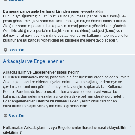
Bu mesaj panosunda herhangi birinden spam e-posta aldım!
Bunu duyduğumuz için üzgünüz. Aslında, bu mesaj panosunun sunduğu e-
posta gönderme işlevi spamdan korunmak için birçok önlemi almış durumda.
Aldığınız spam e-postanın bir kopyasını mesaj panosu yöneticisine gönderin.
Özellikle aldığınız e-posta’nın başlık kısmını (to (kime), subject (konu) vs.)
iletmeyi unutmayın, bu kısımda e-postayı gönderen kullanıcı hakkında bilgiler
bulunur. Mesaj panosu yöneticileri bu bilgilerle meseleyi takip edebilir.
Başa dön
Arkadaşlar ve Engellenenler
Arkadaşlarım ve Engellenenler listesi nedir?
Bu listeleri kullanarak mesaj panosunun diğer üyelerini organize edebilirsiniz.
Arkadaşlar listenize eklenen üyeler, onlara özel mesajlar göndermeye ve
çevrimiçi durumlarını görüntülemeye kolay erişim sağlamak için Kullanıcı
Kontrol Panelinizde listelenecektir. Tema uygun desteği sağlıyorsa, bu
kullanıcılardan gelen mesajlar ayrıca detaylı ve belirgin olarak görünebilir.
Eğer engellenenler listenize bir kullanıcı eklediyseniz onlar tarafından
oluşturulan mesajlar varsayılan olarak gizlenecektir.
Başa dön
Kullanıcıları Arkadaşlarım veya Engellenenler listesine nasıl ekleyebilirim /
silebilirim?