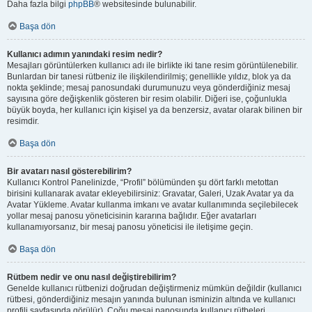
Daha fazla bilgi
phpBB
® websitesinde bulunabilir.
Başa dön
Kullanıcı adımın yanındaki resim nedir?
Mesajları görüntülerken kullanıcı adı ile birlikte iki tane resim görüntülenebilir.
Bunlardan bir tanesi rütbeniz ile ilişkilendirilmiş; genellikle yıldız, blok ya da
nokta şeklinde; mesaj panosundaki durumunuzu veya gönderdiğiniz mesaj
sayısına göre değişkenlik gösteren bir resim olabilir. Diğeri ise, çoğunlukla
büyük boyda, her kullanıcı için kişisel ya da benzersiz, avatar olarak bilinen bir
resimdir.
Başa dön
Bir avatarı nasıl gösterebilirim?
Kullanıcı Kontrol Panelinizde, “Profil” bölümünden şu dört farklı metottan
birisini kullanarak avatar ekleyebilirsiniz: Gravatar, Galeri, Uzak Avatar ya da
Avatar Yükleme. Avatar kullanma imkanı ve avatar kullanımında seçilebilecek
yollar mesaj panosu yöneticisinin kararına bağlıdır. Eğer avatarları
kullanamıyorsanız, bir mesaj panosu yöneticisi ile iletişime geçin.
Başa dön
Rütbem nedir ve onu nasıl değiştirebilirim?
Genelde kullanıcı rütbenizi doğrudan değiştirmeniz mümkün değildir (kullanıcı
rütbesi, gönderdiğiniz mesajın yanında bulunan isminizin altında ve kullanıcı
profili sayfasında görülür). Çoğu mesaj panosunda kullanıcı rütbeleri,