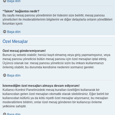
Başa dön
“Takım” bağlantısı nedir?
Bu sayfa mesaj panosu yönetiminin bir listesini size belirtir, mesaj panosu
yöneticileri ile moderatörlerinin bilgilerini ve diğer detaylarla onların yönettikleri
forumları içerir.
Başa dön
Özel Mesajlar
Özel mesaj gönderemiyorum!
Bunun üç sebebi olabilir; henüz kayıt olmamış veya giriş yapmamışsınız, veya
mesaj panosu yöneticisi bütün mesaj panosu için özel mesajları iptal etmiş.
Üçüncü olanak ise: mesaj panosu yöneticisi sizin bu imkanı kullanmanızı
önlemiş olabilir, bu durumda kendisine nedenini sormanız gerekir.
Başa dön
İstemediğim özel mesajları almaya devam ediyorum!
Kullanıcı Kontrol Panelinizdeki mesaj kuralları özelliğini kullanarak bir
kullanıcıdan gelen özel mesajları otomatik olarak silebilirsiniz. Eğer belirli bir
kullanıcıdan küfürlü ya da kötü niyetli özel mesajlar alıyorsanız, bu mesajları
moderatörlere bildirin; onlar özel mesaj gönderen bir kullanıcıyı önleme
yetkisine sahiptir.
Başa dön