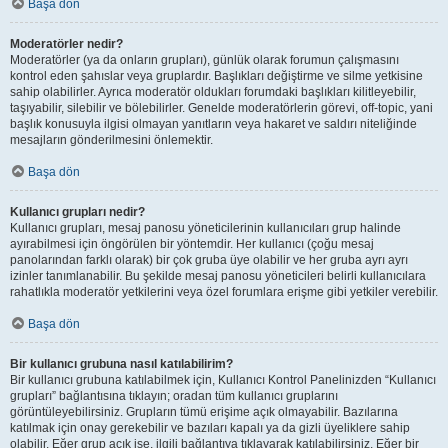
Başa dön
Moderatörler nedir?
Moderatörler (ya da onların grupları), günlük olarak forumun çalışmasını
kontrol eden şahıslar veya gruplardır. Başlıkları değiştirme ve silme yetkisine
sahip olabilirler. Ayrıca moderatör oldukları forumdaki başlıkları kilitleyebilir,
taşıyabilir, silebilir ve bölebilirler. Genelde moderatörlerin görevi, off-topic, yani
başlık konusuyla ilgisi olmayan yanıtların veya hakaret ve saldırı niteliğinde
mesajların gönderilmesini önlemektir.
Başa dön
Kullanıcı grupları nedir?
Kullanıcı grupları, mesaj panosu yöneticilerinin kullanıcıları grup halinde
ayırabilmesi için öngörülen bir yöntemdir. Her kullanıcı (çoğu mesaj
panolarından farklı olarak) bir çok gruba üye olabilir ve her gruba ayrı ayrı
izinler tanımlanabilir. Bu şekilde mesaj panosu yöneticileri belirli kullanıcılara
rahatlıkla moderatör yetkilerini veya özel forumlara erişme gibi yetkiler verebilir.
Başa dön
Bir kullanıcı grubuna nasıl katılabilirim?
Bir kullanıcı grubuna katılabilmek için, Kullanıcı Kontrol Panelinizden “Kullanıcı
grupları” bağlantısına tıklayın; oradan tüm kullanıcı gruplarını
görüntüleyebilirsiniz. Grupların tümü erişime açık olmayabilir. Bazılarına
katılmak için onay gerekebilir ve bazıları kapalı ya da gizli üyeliklere sahip
olabilir. Eğer grup açık ise, ilgili bağlantıya tıklayarak katılabilirsiniz. Eğer bir