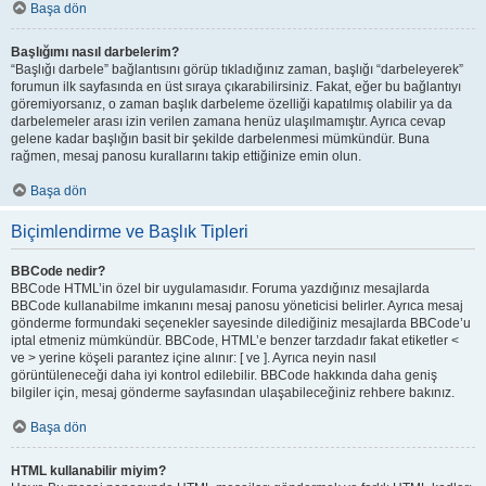
Başa dön
Başlığımı nasıl darbelerim?
“Başlığı darbele” bağlantısını görüp tıkladığınız zaman, başlığı “darbeleyerek”
forumun ilk sayfasında en üst sıraya çıkarabilirsiniz. Fakat, eğer bu bağlantıyı
göremiyorsanız, o zaman başlık darbeleme özelliği kapatılmış olabilir ya da
darbelemeler arası izin verilen zamana henüz ulaşılmamıştır. Ayrıca cevap
gelene kadar başlığın basit bir şekilde darbelenmesi mümkündür. Buna
rağmen, mesaj panosu kurallarını takip ettiğinize emin olun.
Başa dön
Biçimlendirme ve Başlık Tipleri
BBCode nedir?
BBCode HTML’in özel bir uygulamasıdır. Foruma yazdığınız mesajlarda
BBCode kullanabilme imkanını mesaj panosu yöneticisi belirler. Ayrıca mesaj
gönderme formundaki seçenekler sayesinde dilediğiniz mesajlarda BBCode’u
iptal etmeniz mümkündür. BBCode, HTML’e benzer tarzdadır fakat etiketler <
ve > yerine köşeli parantez içine alınır: [ ve ]. Ayrıca neyin nasıl
görüntüleneceği daha iyi kontrol edilebilir. BBCode hakkında daha geniş
bilgiler için, mesaj gönderme sayfasından ulaşabileceğiniz rehbere bakınız.
Başa dön
HTML kullanabilir miyim?