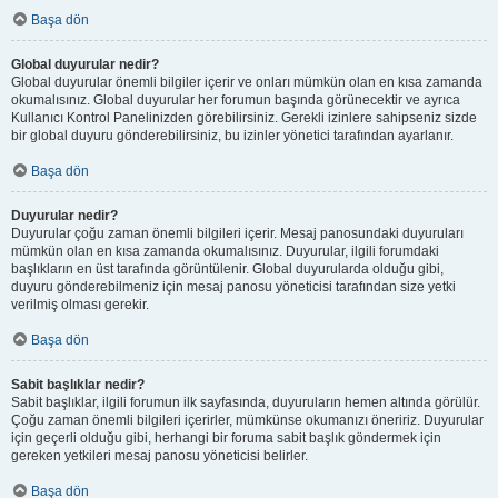
Başa dön
Global duyurular nedir?
Global duyurular önemli bilgiler içerir ve onları mümkün olan en kısa zamanda
okumalısınız. Global duyurular her forumun başında görünecektir ve ayrıca
Kullanıcı Kontrol Panelinizden görebilirsiniz. Gerekli izinlere sahipseniz sizde
bir global duyuru gönderebilirsiniz, bu izinler yönetici tarafından ayarlanır.
Başa dön
Duyurular nedir?
Duyurular çoğu zaman önemli bilgileri içerir. Mesaj panosundaki duyuruları
mümkün olan en kısa zamanda okumalısınız. Duyurular, ilgili forumdaki
başlıkların en üst tarafında görüntülenir. Global duyurularda olduğu gibi,
duyuru gönderebilmeniz için mesaj panosu yöneticisi tarafından size yetki
verilmiş olması gerekir.
Başa dön
Sabit başlıklar nedir?
Sabit başlıklar, ilgili forumun ilk sayfasında, duyuruların hemen altında görülür.
Çoğu zaman önemli bilgileri içerirler, mümkünse okumanızı öneririz. Duyurular
için geçerli olduğu gibi, herhangi bir foruma sabit başlık göndermek için
gereken yetkileri mesaj panosu yöneticisi belirler.
Başa dön