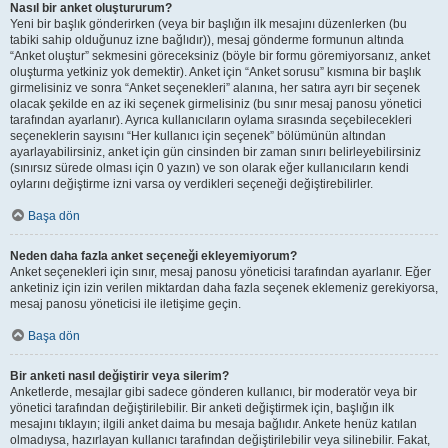
Nasıl bir anket oluştururum?
Yeni bir başlık gönderirken (veya bir başlığın ilk mesajını düzenlerken (bu
tabiki sahip olduğunuz izne bağlıdır)), mesaj gönderme formunun altında
“Anket oluştur” sekmesini göreceksiniz (böyle bir formu göremiyorsanız, anket
oluşturma yetkiniz yok demektir). Anket için “Anket sorusu” kısmına bir başlık
girmelisiniz ve sonra “Anket seçenekleri” alanına, her satıra ayrı bir seçenek
olacak şekilde en az iki seçenek girmelisiniz (bu sınır mesaj panosu yönetici
tarafından ayarlanır). Ayrıca kullanıcıların oylama sırasında seçebilecekleri
seçeneklerin sayısını “Her kullanıcı için seçenek” bölümünün altından
ayarlayabilirsiniz, anket için gün cinsinden bir zaman sınırı belirleyebilirsiniz
(sınırsız sürede olması için 0 yazın) ve son olarak eğer kullanıcıların kendi
oylarını değiştirme izni varsa oy verdikleri seçeneği değiştirebilirler.
Başa dön
Neden daha fazla anket seçeneği ekleyemiyorum?
Anket seçenekleri için sınır, mesaj panosu yöneticisi tarafından ayarlanır. Eğer
anketiniz için izin verilen miktardan daha fazla seçenek eklemeniz gerekiyorsa,
mesaj panosu yöneticisi ile iletişime geçin.
Başa dön
Bir anketi nasıl değiştirir veya silerim?
Anketlerde, mesajlar gibi sadece gönderen kullanıcı, bir moderatör veya bir
yönetici tarafından değiştirilebilir. Bir anketi değiştirmek için, başlığın ilk
mesajını tıklayın; ilgili anket daima bu mesaja bağlıdır. Ankete henüz katılan
olmadıysa, hazırlayan kullanıcı tarafından değiştirilebilir veya silinebilir. Fakat,