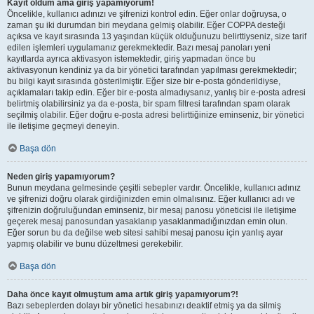
Kayıt oldum ama giriş yapamıyorum!
Öncelikle, kullanıcı adınızı ve şifrenizi kontrol edin. Eğer onlar doğruysa, o
zaman şu iki durumdan biri meydana gelmiş olabilir. Eğer COPPA desteği
açıksa ve kayıt sırasında 13 yaşından küçük olduğunuzu belirttiyseniz, size tarif
edilen işlemleri uygulamanız gerekmektedir. Bazı mesaj panoları yeni
kayıtlarda ayrıca aktivasyon istemektedir, giriş yapmadan önce bu
aktivasyonun kendiniz ya da bir yönetici tarafından yapılması gerekmektedir;
bu bilgi kayıt sırasında gösterilmiştir. Eğer size bir e-posta gönderildiyse,
açıklamaları takip edin. Eğer bir e-posta almadıysanız, yanlış bir e-posta adresi
belirtmiş olabilirsiniz ya da e-posta, bir spam filtresi tarafından spam olarak
seçilmiş olabilir. Eğer doğru e-posta adresi belirttiğinize eminseniz, bir yönetici
ile iletişime geçmeyi deneyin.
Başa dön
Neden giriş yapamıyorum?
Bunun meydana gelmesinde çeşitli sebepler vardır. Öncelikle, kullanıcı adınız
ve şifrenizi doğru olarak girdiğinizden emin olmalısınız. Eğer kullanıcı adı ve
şifrenizin doğruluğundan eminseniz, bir mesaj panosu yöneticisi ile iletişime
geçerek mesaj panosundan yasaklanıp yasaklanmadığınızdan emin olun.
Eğer sorun bu da değilse web sitesi sahibi mesaj panosu için yanlış ayar
yapmış olabilir ve bunu düzeltmesi gerekebilir.
Başa dön
Daha önce kayıt olmuştum ama artık giriş yapamıyorum?!
Bazı sebeplerden dolayı bir yönetici hesabınızı deaktif etmiş ya da silmiş