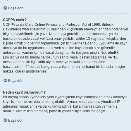
Başa dön
COPPA nedir?
COPPA ya da Child Online Privacy and Protection Act of 1998, Birleşik
Devletlerde web sitelerinin 13 yaşından küçüklerin ebeveynlerinden potansiyel
bilgi toplayabilmek için yazılı izin almayı gerekli tutan bir kanundur, ya da
başka bir deyişle yasal veli/vasi onay şeklidir, veliler 13 yaşından küçüklerden
kişisel kimlik bilgilerinin toplanması için izin verirler. Eğer bu uygulama ile kayıt
olmak ya da bu uygulama ile bir web sitesine kayıt olmak size güvenilir
gelmiyorsa, yardım için bir yasal danışman ile iletişime geçin. Not: phpBB
Limited ya da bu mesaj panosunun sahibi yasal destek sağlamaz, ve “Bu
mesaj panosu ile ilgili kötü niyetli ve/veya hukuki konularda kime
başvurabilirim?” sorusu hariç, yasayı ilgilendiren herhangi bir konuda iletişim
noktası olarak gösterilemez.
Başa dön
Neden kayıt olamıyorum?
Bir mesaj panosu yöneticisi yeni ziyaretçilerin kayıt olmasını önlemek amacıyla
kayıt işlemini devre dışı bırakmış olabilir. Ayrıca mesaj panosu yöneticisi IP
adresinizi yasaklamış ya da kullanıcı adınızı kullanmanıza izin vermemiş
olabilir. Yardım için bir mesaj panosu yöneticisiyle iletişime geçin.
Başa dön