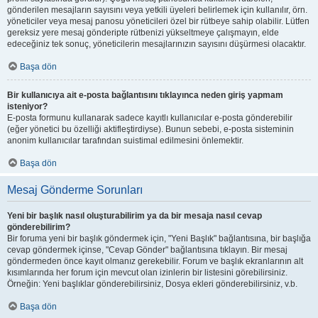
gönderilen mesajların sayısını veya yetkili üyeleri belirlemek için kullanılır, örn.
yöneticiler veya mesaj panosu yöneticileri özel bir rütbeye sahip olabilir. Lütfen
gereksiz yere mesaj gönderipte rütbenizi yükseltmeye çalışmayın, elde
edeceğiniz tek sonuç, yöneticilerin mesajlarınızın sayısını düşürmesi olacaktır.
Başa dön
Bir kullanıcıya ait e-posta bağlantısını tıklayınca neden giriş yapmam
isteniyor?
E-posta formunu kullanarak sadece kayıtlı kullanıcılar e-posta gönderebilir
(eğer yönetici bu özelliği aktifleştirdiyse). Bunun sebebi, e-posta sisteminin
anonim kullanıcılar tarafından suistimal edilmesini önlemektir.
Başa dön
Mesaj Gönderme Sorunları
Yeni bir başlık nasıl oluşturabilirim ya da bir mesaja nasıl cevap
gönderebilirim?
Bir foruma yeni bir başlık göndermek için, "Yeni Başlık" bağlantısına, bir başlığa
cevap göndermek içinse, "Cevap Gönder" bağlantısına tıklayın. Bir mesaj
göndermeden önce kayıt olmanız gerekebilir. Forum ve başlık ekranlarının alt
kısımlarında her forum için mevcut olan izinlerin bir listesini görebilirsiniz.
Örneğin: Yeni başlıklar gönderebilirsiniz, Dosya ekleri gönderebilirsiniz, v.b.
Başa dön