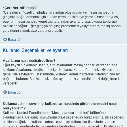
“Çerezleri sil” nedir?
“Çerezleri sil” özelliği, phpBB tarafından oluşturulan ve mesaj panosuna
girişiniz, doğrulanmanız için tutulan çerezleri silmeye yarar. Çerezler ayrıca,
eğer bir mesaj panosu yöneticisi tarafından ayarlandıysa, okuma takibi gibi
özellikler sağlar. Eğer giriş ya da çıkış problemleri yaşıyorsanız, mesaj panosu
çerezlerini silmek size yardımcı olabilir.
Başa dön
Kullanıcı Seçenekleri ve ayarları
Ayarlarımı nasıl değiştirebilirim?
Eğer kayıtlı bir kullanıcı iseniz, tüm ayarlarınız mesaj panosu veritabanında
saklanır. Ayarlarınızı değiştirmek için Kullanıcı Kontrol Panelinizi ziyaret edin;
genellikle sayfaların üst kısmında, kullanıcı adınızın üzerine tıkladığınızda bir
bağlantı bulunur. Bu sistem size tüm ayarlarınızı ve tercihlerinizi değiştirme izni
verecektir.
Başa dön
Kullanıcı adımın çevrimiçi kullanıcılar listesinde görüntülenmesini nasıl
önleyebilirim?
Kullanıcı Kontrol Panelinizden, “Mesaj panosu tercihleri” bölümüne
tıkladığınızda,
Çevrimiçi durumumu gizle
seçeneğini bulacaksınız. Bu seçeneği
aktifleştirdiğinizde kullanıcı adınız, çevrimiçi kullanıcılar listesinde sadece
yöneticiler, moderatörler ve kendiniz tarafından görüntülenecektir. Böylece gizli