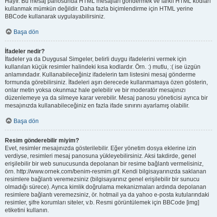
Hayır. Bu mesaj panosunda HTML mesajları göndermek ve farklı HTML kodları
kullanmak mümkün değildir. Daha fazla biçimlendirme için HTML yerine
BBCode kullanarak uygulayabilirsiniz.
Başa dön
İfadeler nedir?
İfadeler ya da Duygusal Simgeler, belirli duygu ifadelerini vermek için
kullanılan küçük resimler halindeki kısa kodlardır. Örn. :) mutlu, :( ise üzgün
anlamındadır. Kullanabileceğiniz ifadelerin tam listesini mesaj gönderme
formunda görebilirsiniz. İfadeleri aşırı derecede kullanmamaya özen gösterin,
onlar metin yoksa okunmaz hale gelebilir ve bir moderatör mesajınızı
düzenlemeye ya da silmeye karar verebilir. Mesaj panosu yöneticisi ayrıca bir
mesajınızda kullanabileceğiniz en fazla ifade sınırını ayarlamış olabilir.
Başa dön
Resim gönderebilir miyim?
Evet, resimler mesajınızda gösterilebilir. Eğer yönetim dosya eklerine izin
verdiyse, resimleri mesaj panosuna yükleyebilirsiniz. Aksi takdirde, genel
erişilebilir bir web sunucusunda depolanan bir resime bağlantı vermelisiniz,
örn. http://www.ornek.com/benim-resmim.gif. Kendi bilgisayarınızda saklanan
resimlere bağlantı veremezsiniz (bilgisayarınız genel erişilebilir bir sunucu
olmadığı sürece). Ayrıca kimlik doğrulama mekanizmaları ardında depolanan
resimlere bağlantı veremezsiniz, ör. hotmail ya da yahoo e-posta kutularındaki
resimler, şifre korumları siteler, v.b. Resmi görüntülemek için BBCode [img]
etiketini kullanın.