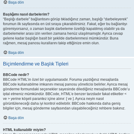
Başa dön
Başlığımı nasıl darbelerim?
“Başlığı darbele” bağlantısını görüp tıkladığınız zaman, başlığı “darbeleyerek”
forumun ilk sayfasında en üst sıraya çıkarabilirsiniz. Fakat, eğer bu bağlantıyı
göremiyorsanız, o zaman başlık darbeleme özelliği kapatılmış olabilir ya da
darbelemeler arası izin verilen zamana henüz ulaşılmamıştır. Ayrıca cevap
gelene kadar başlığın basit bir şekilde darbelenmesi mümkündür. Buna
rağmen, mesaj panosu kurallarını takip ettiğinize emin olun.
Başa dön
Biçimlendirme ve Başlık Tipleri
BBCode nedir?
BBCode HTML’in özel bir uygulamasıdır. Foruma yazdığınız mesajlarda
BBCode kullanabilme imkanını mesaj panosu yöneticisi belirler. Ayrıca mesaj
gönderme formundaki seçenekler sayesinde dilediğiniz mesajlarda BBCode’u
iptal etmeniz mümkündür. BBCode, HTML’e benzer tarzdadır fakat etiketler <
ve > yerine köşeli parantez içine alınır: [ ve ]. Ayrıca neyin nasıl
görüntüleneceği daha iyi kontrol edilebilir. BBCode hakkında daha geniş
bilgiler için, mesaj gönderme sayfasından ulaşabileceğiniz rehbere bakınız.
Başa dön
HTML kullanabilir miyim?