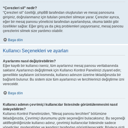
“Çerezleri sil” nedir?
“Çerezleri sil” özelliği, phpBB tarafından oluşturulan ve mesaj panosuna
girişiniz, doğrulanmanız için tutulan çerezleri silmeye yarar. Çerezler ayrıca,
eğer bir mesaj panosu yöneticisi tarafından ayarlandıysa, okuma takibi gibi
özellikler sağlar. Eğer giriş ya da çıkış problemleri yaşıyorsanız, mesaj panosu
çerezlerini silmek size yardımcı olabilir.
Başa dön
Kullanıcı Seçenekleri ve ayarları
Ayarlarımı nasıl değiştirebilirim?
Eğer kayıtlı bir kullanıcı iseniz, tüm ayarlarınız mesaj panosu veritabanında
saklanır. Ayarlarınızı değiştirmek için Kullanıcı Kontrol Panelinizi ziyaret edin;
genellikle sayfaların üst kısmında, kullanıcı adınızın üzerine tıkladığınızda bir
bağlantı bulunur. Bu sistem size tüm ayarlarınızı ve tercihlerinizi değiştirme izni
verecektir.
Başa dön
Kullanıcı adımın çevrimiçi kullanıcılar listesinde görüntülenmesini nasıl
önleyebilirim?
Kullanıcı Kontrol Panelinizden, “Mesaj panosu tercihleri” bölümüne
tıkladığınızda,
Çevrimiçi durumumu gizle
seçeneğini bulacaksınız. Bu seçeneği
aktifleştirdiğinizde kullanıcı adınız, çevrimiçi kullanıcılar listesinde sadece
yöneticiler, moderatörler ve kendiniz tarafından görüntülenecektir. Böylece gizli