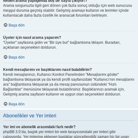
Neden arama yaptığımda boş bir sayfa çıkıyor!?
Arama sorgunuzla ilgili geri dönen çok fazla sonuç olduğu için web sunucusu
meşgul duruma geçmiş olabilir. Gelişmiş aramayı kullanın ve terimler içinde
kullanılacak daha fazla özellik ile aranacak forumları belirleyin.
Başa dön
Üyeler için nasıl arama yaparım?
“Üyeler” sayfasına gidin ve “Bir üye bul” bağlantısına tıklayın. Buradan,
açıklanan seçenekleri doldurun.
Başa dön
Kendi mesajlarımı ve başlıklarımı nasıl bulabilirim?
Kendi mesajlarınızı, Kullanıcı Kontrol Panelinden “Mesajlarımı göster”
bağlantısına tıklayarak ya da kendi profil sayfanızdaki “Kullanıcı’nın mesajlarını
ara” bağlantısına tıklayarak ya da mesaj panosunun üstündeki “Hızlı
Bağlantılar” menüsüne tıklayarak bulabilirsiniz. Başlıklarınızı aramak için,
Gelişmiş arama sayfasını kullanın ve uygun olan seçenekleri doldurun.
Başa dön
Abonelikler ve Yer imleri
Yer imi ve abonelik arasındaki fark nedir?
phpBB 3.0’da, başlık yer imleri bir web tarayıcısındaki yer imleri gibi
çalışıyordu. Yer imlerine eklenen başlıklar güncellendiği zaman hiç bir uyarı