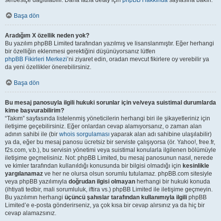
serbestçe dağıtılabilir. Daha fazla detay için
phpBB Hakkında
sayfasına bakın.
Başa dön
Aradığım X özellik neden yok?
Bu yazılım phpBB Limited tarafından yazılmış ve lisanslanmıştır. Eğer herhangi
bir özelliğin eklenmesi gerektiğini düşünüyorsanız lütfen
phpBB Fikirleri Merkezi
’ni ziyaret edin, oradan mevcut fikirlere oy verebilir ya
da yeni özellikler önerebilirsiniz.
Başa dön
Bu mesaj panosuyla ilgili hukuki sorunlar için ve/veya suistimal durumlarda
kime başvurabilirim?
“Takım” sayfasında listelenmiş yöneticilerin herhangi biri ile şikayetleriniz için
iletişime geçebilirsiniz. Eğer onlardan cevap alamıyorsanız, o zaman alan
adının sahibi ile (bir
whois sorgulaması
yaparak alan adı sahibine ulaşılabilir)
ya da, eğer bu mesaj panosu ücretsiz bir serviste çalışıyorsa (ör. Yahoo!, free.fr,
f2s.com, v.b.), bu servisin yönetimi veya suistimal konularla ilgilenen bölümüyle
iletişime geçmelisiniz. Not: phpBB Limited, bu mesaj panosunun nasıl, nerede
ve kimler tarafından kullanıldığı konusunda bir bilgisi olmadığı için
kesinlikle
yargılanamaz
ve her ne olursa olsun sorumlu tutulamaz. phpBB.com sitesiyle
veya phpBB yazılımıyla
doğrudan ilgisi olmayan
herhangi bir hukuki konuda
(ihtiyati tedbir, mali sorumluluk, iftira vs.) phpBB Limited ile iletişime geçmeyin.
Bu yazılımın herhangi
üçüncü şahıslar tarafından kullanımıyla ilgili
phpBB
Limited’e e-posta gönderirseniz, ya çok kısa bir cevap alırsınız ya da hiç bir
cevap alamazsınız.