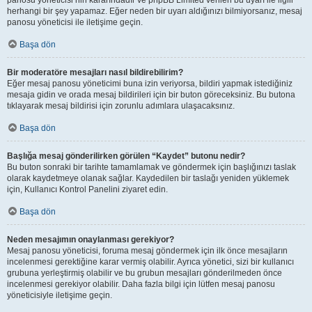
panosu yöneticisi’nin kararındadır ve phpBB Limited verilen bu uyarı ile ilgili
herhangi bir şey yapamaz. Eğer neden bir uyarı aldığınızı bilmiyorsanız, mesaj
panosu yöneticisi ile iletişime geçin.
Başa dön
Bir moderatöre mesajları nasıl bildirebilirim?
Eğer mesaj panosu yöneticimi buna izin veriyorsa, bildiri yapmak istediğiniz
mesaja gidin ve orada mesaj bildirileri için bir buton göreceksiniz. Bu butona
tıklayarak mesaj bildirisi için zorunlu adımlara ulaşacaksınız.
Başa dön
Başlığa mesaj gönderilirken görülen “Kaydet” butonu nedir?
Bu buton sonraki bir tarihte tamamlamak ve göndermek için başlığınızı taslak
olarak kaydetmeye olanak sağlar. Kaydedilen bir taslağı yeniden yüklemek
için, Kullanıcı Kontrol Panelini ziyaret edin.
Başa dön
Neden mesajımın onaylanması gerekiyor?
Mesaj panosu yöneticisi, foruma mesaj göndermek için ilk önce mesajların
incelenmesi gerektiğine karar vermiş olabilir. Ayrıca yönetici, sizi bir kullanıcı
grubuna yerleştirmiş olabilir ve bu grubun mesajları gönderilmeden önce
incelenmesi gerekiyor olabilir. Daha fazla bilgi için lütfen mesaj panosu
yöneticisiyle iletişime geçin.