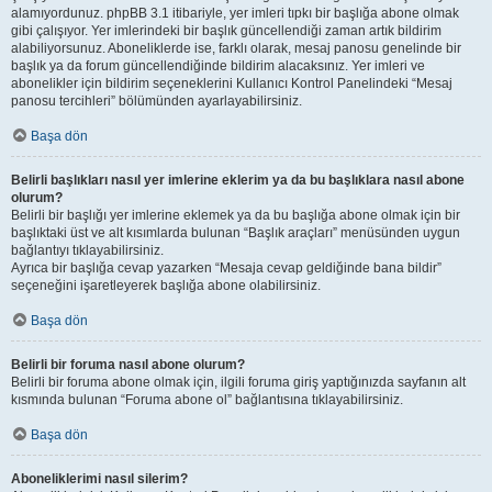
alamıyordunuz. phpBB 3.1 itibariyle, yer imleri tıpkı bir başlığa abone olmak
gibi çalışıyor. Yer imlerindeki bir başlık güncellendiği zaman artık bildirim
alabiliyorsunuz. Aboneliklerde ise, farklı olarak, mesaj panosu genelinde bir
başlık ya da forum güncellendiğinde bildirim alacaksınız. Yer imleri ve
abonelikler için bildirim seçeneklerini Kullanıcı Kontrol Panelindeki “Mesaj
panosu tercihleri” bölümünden ayarlayabilirsiniz.
Başa dön
Belirli başlıkları nasıl yer imlerine eklerim ya da bu başlıklara nasıl abone
olurum?
Belirli bir başlığı yer imlerine eklemek ya da bu başlığa abone olmak için bir
başlıktaki üst ve alt kısımlarda bulunan “Başlık araçları” menüsünden uygun
bağlantıyı tıklayabilirsiniz.
Ayrıca bir başlığa cevap yazarken “Mesaja cevap geldiğinde bana bildir”
seçeneğini işaretleyerek başlığa abone olabilirsiniz.
Başa dön
Belirli bir foruma nasıl abone olurum?
Belirli bir foruma abone olmak için, ilgili foruma giriş yaptığınızda sayfanın alt
kısmında bulunan “Foruma abone ol” bağlantısına tıklayabilirsiniz.
Başa dön
Aboneliklerimi nasıl silerim?