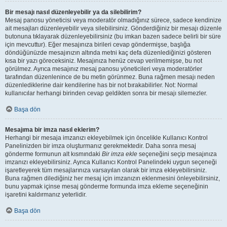
Bir mesajı nasıl düzenleyebilir ya da silebilirim?
Mesaj panosu yöneticisi veya moderatör olmadığınız sürece, sadece kendinize
ait mesajları düzenleyebilir veya silebilirsiniz. Gönderdiğiniz bir mesajı düzenle
butonuna tıklayarak düzenleyebilirsiniz (bu imkan bazen sadece belirli bir süre
için mevcuttur). Eğer mesajınıza birileri cevap göndermişse, başlığa
döndüğünüzde mesajınızın altında metni kaç defa düzenlediğinizi gösteren
kısa bir yazı göreceksiniz. Mesajınıza henüz cevap verilmemişse, bu not
görülmez. Ayrıca mesajınız mesaj panosu yöneticileri veya moderatörler
tarafından düzenlenince de bu metin görünmez. Buna rağmen mesajı neden
düzenlediklerine dair kendilerine has bir not bırakabilirler. Not: Normal
kullanıcılar herhangi birinden cevap geldikten sonra bir mesajı silemezler.
Başa dön
Mesajıma bir imza nasıl eklerim?
Herhangi bir mesaja imzanızı ekleyebilmek için öncelikle Kullanıcı Kontrol
Panelinizden bir imza oluşturmanız gerekmektedir. Daha sonra mesaj
gönderme formunun alt kısmındaki
Bir imza ekle
seçeneğini seçip mesajınıza
imzanızı ekleyebilirsiniz. Ayrıca Kullanıcı Kontrol Panelindeki uygun seçeneği
işaretleyerek tüm mesajlarınıza varsayılan olarak bir imza ekleyebilirsiniz.
Buna rağmen dilediğiniz her mesaj için imzanızın eklenmesini önleyebilirsiniz,
bunu yapmak içinse mesaj gönderme formunda imza ekleme seçeneğinin
işaretini kaldırmanız yeterlidir.
Başa dön