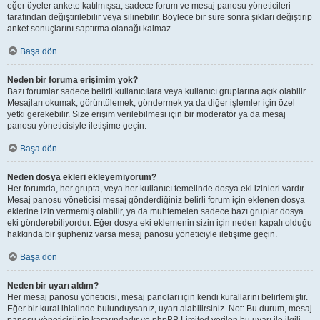
eğer üyeler ankete katılmışsa, sadece forum ve mesaj panosu yöneticileri
tarafından değiştirilebilir veya silinebilir. Böylece bir süre sonra şıkları değiştirip
anket sonuçlarını saptırma olanağı kalmaz.
Başa dön
Neden bir foruma erişimim yok?
Bazı forumlar sadece belirli kullanıcılara veya kullanıcı gruplarına açık olabilir.
Mesajları okumak, görüntülemek, göndermek ya da diğer işlemler için özel
yetki gerekebilir. Size erişim verilebilmesi için bir moderatör ya da mesaj
panosu yöneticisiyle iletişime geçin.
Başa dön
Neden dosya ekleri ekleyemiyorum?
Her forumda, her grupta, veya her kullanıcı temelinde dosya eki izinleri vardır.
Mesaj panosu yöneticisi mesaj gönderdiğiniz belirli forum için eklenen dosya
eklerine izin vermemiş olabilir, ya da muhtemelen sadece bazı gruplar dosya
eki gönderebiliyordur. Eğer dosya eki eklemenin sizin için neden kapalı olduğu
hakkında bir şüpheniz varsa mesaj panosu yöneticiyle iletişime geçin.
Başa dön
Neden bir uyarı aldım?
Her mesaj panosu yöneticisi, mesaj panoları için kendi kurallarını belirlemiştir.
Eğer bir kural ihlalinde bulunduysanız, uyarı alabilirsiniz. Not: Bu durum, mesaj