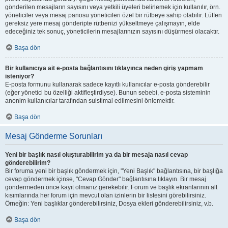
gönderilen mesajların sayısını veya yetkili üyeleri belirlemek için kullanılır, örn.
yöneticiler veya mesaj panosu yöneticileri özel bir rütbeye sahip olabilir. Lütfen
gereksiz yere mesaj gönderipte rütbenizi yükseltmeye çalışmayın, elde
edeceğiniz tek sonuç, yöneticilerin mesajlarınızın sayısını düşürmesi olacaktır.
Başa dön
Bir kullanıcıya ait e-posta bağlantısını tıklayınca neden giriş yapmam
isteniyor?
E-posta formunu kullanarak sadece kayıtlı kullanıcılar e-posta gönderebilir
(eğer yönetici bu özelliği aktifleştirdiyse). Bunun sebebi, e-posta sisteminin
anonim kullanıcılar tarafından suistimal edilmesini önlemektir.
Başa dön
Mesaj Gönderme Sorunları
Yeni bir başlık nasıl oluşturabilirim ya da bir mesaja nasıl cevap
gönderebilirim?
Bir foruma yeni bir başlık göndermek için, "Yeni Başlık" bağlantısına, bir başlığa
cevap göndermek içinse, "Cevap Gönder" bağlantısına tıklayın. Bir mesaj
göndermeden önce kayıt olmanız gerekebilir. Forum ve başlık ekranlarının alt
kısımlarında her forum için mevcut olan izinlerin bir listesini görebilirsiniz.
Örneğin: Yeni başlıklar gönderebilirsiniz, Dosya ekleri gönderebilirsiniz, v.b.
Başa dön