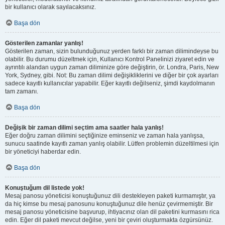
bir kullanıcı olarak sayılacaksınız.
Başa dön
Gösterilen zamanlar yanlış!
Gösterilen zaman, sizin bulunduğunuz yerden farklı bir zaman dilimindeyse bu
olabilir. Bu durumu düzeltmek için, Kullanıcı Kontrol Panelinizi ziyaret edin ve
ayrıntılı alandan uygun zaman diliminize göre değiştirin, ör. Londra, Paris, New
York, Sydney, gibi. Not: Bu zaman dilimi değişikliklerini ve diğer bir çok ayarları
sadece kayıtlı kullanıcılar yapabilir. Eğer kayıtlı değilseniz, şimdi kaydolmanın
tam zamanı.
Başa dön
Değişik bir zaman dilimi seçtim ama saatler hala yanlış!
Eğer doğru zaman dilimini seçtiğinize eminseniz ve zaman hala yanlışsa,
sunucu saatinde kayıtlı zaman yanlış olabilir. Lütfen problemin düzeltilmesi için
bir yöneticiyi haberdar edin.
Başa dön
Konuştuğum dil listede yok!
Mesaj panosu yöneticisi konuştuğunuz dili destekleyen paketi kurmamıştır, ya
da hiç kimse bu mesaj panosunu konuştuğunuz dile henüz çevirmemiştir. Bir
mesaj panosu yöneticisine başvurup, ihtiyacınız olan dil paketini kurmasını rica
edin. Eğer dil paketi mevcut değilse, yeni bir çeviri oluşturmakta özgürsünüz.