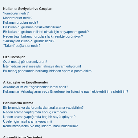
Kullanıcı Seviyeleri ve Grupları
Yöneticiler nedir?
Moderatörler nedir?
Kullanıcı grupları nedir?
Bir kullanıcı grubuna nasıl katılabilirim?
Bir kullanıcı grubunun lideri olmak için ne yapmam gerek?
Neden bazı kullanıcı grupları farklı renkte görünüyor?
“Varsayılan kullanıcı grubu” nedir?
“Takım” bağlantısı nedir?
Özel Mesajlar
Özel mesaj gönderemiyorum!
İstemediğim özel mesajları almaya devam ediyorum!
Bu mesaj panosunda herhangi birinden spam e-posta aldım!
Arkadaşlar ve Engellenenler
Arkadaşlarım ve Engellenenler listesi nedir?
Kullanıcıları Arkadaşlarım veya Engellenenler listesine nasıl ekleyebilirim / silebilirim?
Forumlarda Arama
Bir forumda ya da forumlarda nasıl arama yapabilirim?
Neden arama yaptığımda sonuç çıkmıyor?
Neden arama yaptığımda boş bir sayfa çıkıyor!?
Üyeler için nasıl arama yaparım?
Kendi mesajlarımı ve başlıklarımı nasıl bulabilirim?
Abonelikler ve Yer imleri