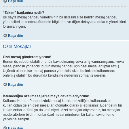
Başa dön
“Takım” bağlantısı nedir?
Bu sayfa mesaj panosu yönetiminin bir listesini size belirtir, mesaj panosu
yöneticileri ile moderatörlerinin bilgilerini ve diğer detaylarla onların yönettikleri
forumları içerir.
Başa dön
Özel Mesajlar
Özel mesaj gönderemiyorum!
Bunun üç sebebi olabilir; henüz kayıt olmamış veya giriş yapmamışsınız, veya
mesaj panosu yöneticisi bütün mesaj panosu için özel mesajları iptal etmiş.
Üçüncü olanak ise: mesaj panosu yöneticisi sizin bu imkanı kullanmanızı
önlemiş olabilir, bu durumda kendisine nedenini sormanız gerekir.
Başa dön
İstemediğim özel mesajları almaya devam ediyorum!
Kullanıcı Kontrol Panelinizdeki mesaj kuralları özelliğini kullanarak bir
kullanıcıdan gelen özel mesajları otomatik olarak silebilirsiniz. Eğer belirli bir
kullanıcıdan küfürlü ya da kötü niyetli özel mesajlar alıyorsanız, bu mesajları
moderatörlere bildirin; onlar özel mesaj gönderen bir kullanıcıyı önleme
yetkisine sahiptir.
Başa dön