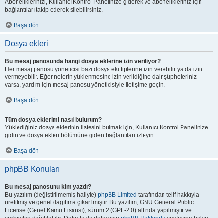
Aboneliklerinizi, Kullanıcı Kontrol Panelinize giderek ve abonelikleriniz için
bağlantıları takip ederek silebilirsiniz.
Başa dön
Dosya ekleri
Bu mesaj panosunda hangi dosya eklerine izin veriliyor?
Her mesaj panosu yöneticisi bazı dosya eki tiplerine izin verebilir ya da izin
vermeyebilir. Eğer nelerin yüklenmesine izin verildiğine dair şüpheleriniz
varsa, yardım için mesaj panosu yöneticisiyle iletişime geçin.
Başa dön
Tüm dosya eklerimi nasıl bulurum?
Yüklediğiniz dosya eklerinin listesini bulmak için, Kullanıcı Kontrol Panelinize
gidin ve dosya ekleri bölümüne giden bağlantıları izleyin.
Başa dön
phpBB Konuları
Bu mesaj panosunu kim yazdı?
Bu yazılım (değiştirilmemiş haliyle)
phpBB Limited
tarafından telif hakkıyla
üretilmiş ve genel dağıtıma çıkarılmıştır. Bu yazılım, GNU General Public
License (Genel Kamu Lisansı), sürüm 2 (GPL-2.0) altında yapılmıştır ve