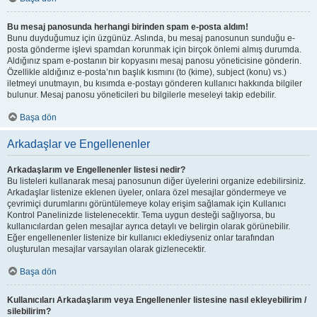
Bu mesaj panosunda herhangi birinden spam e-posta aldım!
Bunu duyduğumuz için üzgünüz. Aslında, bu mesaj panosunun sunduğu e-
posta gönderme işlevi spamdan korunmak için birçok önlemi almış durumda.
Aldığınız spam e-postanın bir kopyasını mesaj panosu yöneticisine gönderin.
Özellikle aldığınız e-posta’nın başlık kısmını (to (kime), subject (konu) vs.)
iletmeyi unutmayın, bu kısımda e-postayı gönderen kullanıcı hakkında bilgiler
bulunur. Mesaj panosu yöneticileri bu bilgilerle meseleyi takip edebilir.
Başa dön
Arkadaşlar ve Engellenenler
Arkadaşlarım ve Engellenenler listesi nedir?
Bu listeleri kullanarak mesaj panosunun diğer üyelerini organize edebilirsiniz.
Arkadaşlar listenize eklenen üyeler, onlara özel mesajlar göndermeye ve
çevrimiçi durumlarını görüntülemeye kolay erişim sağlamak için Kullanıcı
Kontrol Panelinizde listelenecektir. Tema uygun desteği sağlıyorsa, bu
kullanıcılardan gelen mesajlar ayrıca detaylı ve belirgin olarak görünebilir.
Eğer engellenenler listenize bir kullanıcı eklediyseniz onlar tarafından
oluşturulan mesajlar varsayılan olarak gizlenecektir.
Başa dön
Kullanıcıları Arkadaşlarım veya Engellenenler listesine nasıl ekleyebilirim /
silebilirim?