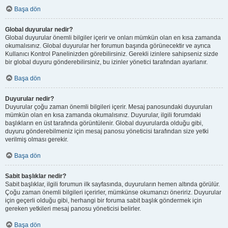
Başa dön
Global duyurular nedir?
Global duyurular önemli bilgiler içerir ve onları mümkün olan en kısa zamanda
okumalısınız. Global duyurular her forumun başında görünecektir ve ayrıca
Kullanıcı Kontrol Panelinizden görebilirsiniz. Gerekli izinlere sahipseniz sizde
bir global duyuru gönderebilirsiniz, bu izinler yönetici tarafından ayarlanır.
Başa dön
Duyurular nedir?
Duyurular çoğu zaman önemli bilgileri içerir. Mesaj panosundaki duyuruları
mümkün olan en kısa zamanda okumalısınız. Duyurular, ilgili forumdaki
başlıkların en üst tarafında görüntülenir. Global duyurularda olduğu gibi,
duyuru gönderebilmeniz için mesaj panosu yöneticisi tarafından size yetki
verilmiş olması gerekir.
Başa dön
Sabit başlıklar nedir?
Sabit başlıklar, ilgili forumun ilk sayfasında, duyuruların hemen altında görülür.
Çoğu zaman önemli bilgileri içerirler, mümkünse okumanızı öneririz. Duyurular
için geçerli olduğu gibi, herhangi bir foruma sabit başlık göndermek için
gereken yetkileri mesaj panosu yöneticisi belirler.
Başa dön