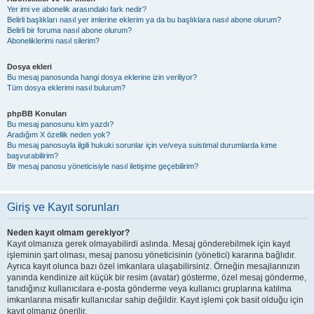
Yer imi ve abonelik arasındaki fark nedir?
Belirli başlıkları nasıl yer imlerine eklerim ya da bu başlıklara nasıl abone olurum?
Belirli bir foruma nasıl abone olurum?
Aboneliklerimi nasıl silerim?
Dosya ekleri
Bu mesaj panosunda hangi dosya eklerine izin veriliyor?
Tüm dosya eklerimi nasıl bulurum?
phpBB Konuları
Bu mesaj panosunu kim yazdı?
Aradığım X özellik neden yok?
Bu mesaj panosuyla ilgili hukuki sorunlar için ve/veya suistimal durumlarda kime
başvurabilirim?
Bir mesaj panosu yöneticisiyle nasıl iletişime geçebilirim?
Giriş ve Kayıt sorunları
Neden kayıt olmam gerekiyor?
Kayıt olmanıza gerek olmayabilirdi aslında. Mesaj gönderebilmek için kayıt
işleminin şart olması, mesaj panosu yöneticisinin (yönetici) kararına bağlıdır.
Ayrıca kayıt olunca bazı özel imkanlara ulaşabilirsiniz. Örneğin mesajlarınızın
yanında kendinize ait küçük bir resim (avatar) gösterme, özel mesaj gönderme,
tanıdığınız kullanıcılara e-posta gönderme veya kullanıcı gruplarına katılma
imkanlarına misafir kullanıcılar sahip değildir. Kayıt işlemi çok basit olduğu için
kayıt olmanız önerilir.