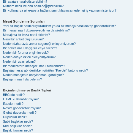
Bir avatarı nasıl gösterebilirim?
Rütbem nedir ve onu nasıl değiştirebilirim?
Bir kullanıcıya ait e-posta bağlantısını tıklayınca neden giriş yapmam isteniyor?
Mesaj Gönderme Sorunları
Yeni bir başlık nasıl oluşturabilirim ya da bir mesaja nasıl cevap gönderebilirim?
Bir mesajı nasıl düzenleyebilir ya da silebilirim?
Mesajıma bir imza nasıl eklerim?
Nasıl bir anket oluştururum?
Neden daha fazla anket seçeneği ekleyemiyorum?
Bir anketi nasıl değiştirir veya silerim?
Neden bir foruma erişimim yok?
Neden dosya ekleri ekleyemiyorum?
Neden bir uyarı aldım?
Bir moderatöre mesajları nasıl bildirebilirim?
Başlığa mesaj gönderilirken görülen “Kaydet” butonu nedir?
Neden mesajımın onaylanması gerekiyor?
Başlığımı nasıl darbelerim?
Biçimlendirme ve Başlık Tipleri
BBCode nedir?
HTML kullanabilir miyim?
İfadeler nedir?
Resim gönderebilir miyim?
Global duyurular nedir?
Duyurular nedir?
Sabit başlıklar nedir?
Kilitli başlıklar nedir?
Başlık ikonları nedir?