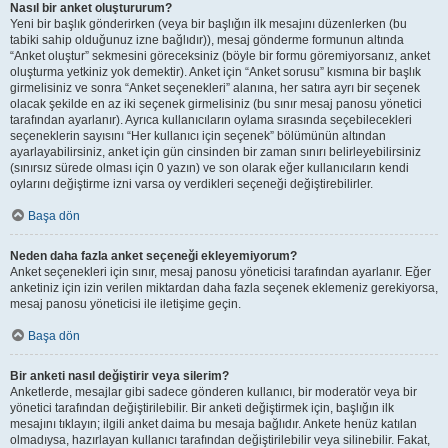
Nasıl bir anket oluştururum?
Yeni bir başlık gönderirken (veya bir başlığın ilk mesajını düzenlerken (bu
tabiki sahip olduğunuz izne bağlıdır)), mesaj gönderme formunun altında
“Anket oluştur” sekmesini göreceksiniz (böyle bir formu göremiyorsanız, anket
oluşturma yetkiniz yok demektir). Anket için “Anket sorusu” kısmına bir başlık
girmelisiniz ve sonra “Anket seçenekleri” alanına, her satıra ayrı bir seçenek
olacak şekilde en az iki seçenek girmelisiniz (bu sınır mesaj panosu yönetici
tarafından ayarlanır). Ayrıca kullanıcıların oylama sırasında seçebilecekleri
seçeneklerin sayısını “Her kullanıcı için seçenek” bölümünün altından
ayarlayabilirsiniz, anket için gün cinsinden bir zaman sınırı belirleyebilirsiniz
(sınırsız sürede olması için 0 yazın) ve son olarak eğer kullanıcıların kendi
oylarını değiştirme izni varsa oy verdikleri seçeneği değiştirebilirler.
Başa dön
Neden daha fazla anket seçeneği ekleyemiyorum?
Anket seçenekleri için sınır, mesaj panosu yöneticisi tarafından ayarlanır. Eğer
anketiniz için izin verilen miktardan daha fazla seçenek eklemeniz gerekiyorsa,
mesaj panosu yöneticisi ile iletişime geçin.
Başa dön
Bir anketi nasıl değiştirir veya silerim?
Anketlerde, mesajlar gibi sadece gönderen kullanıcı, bir moderatör veya bir
yönetici tarafından değiştirilebilir. Bir anketi değiştirmek için, başlığın ilk
mesajını tıklayın; ilgili anket daima bu mesaja bağlıdır. Ankete henüz katılan
olmadıysa, hazırlayan kullanıcı tarafından değiştirilebilir veya silinebilir. Fakat,