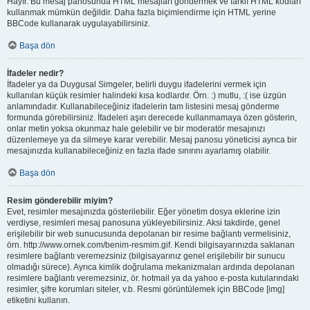
Hayır. Bu mesaj panosunda HTML mesajları göndermek ve farklı HTML kodları
kullanmak mümkün değildir. Daha fazla biçimlendirme için HTML yerine
BBCode kullanarak uygulayabilirsiniz.
Başa dön
İfadeler nedir?
İfadeler ya da Duygusal Simgeler, belirli duygu ifadelerini vermek için
kullanılan küçük resimler halindeki kısa kodlardır. Örn. :) mutlu, :( ise üzgün
anlamındadır. Kullanabileceğiniz ifadelerin tam listesini mesaj gönderme
formunda görebilirsiniz. İfadeleri aşırı derecede kullanmamaya özen gösterin,
onlar metin yoksa okunmaz hale gelebilir ve bir moderatör mesajınızı
düzenlemeye ya da silmeye karar verebilir. Mesaj panosu yöneticisi ayrıca bir
mesajınızda kullanabileceğiniz en fazla ifade sınırını ayarlamış olabilir.
Başa dön
Resim gönderebilir miyim?
Evet, resimler mesajınızda gösterilebilir. Eğer yönetim dosya eklerine izin
verdiyse, resimleri mesaj panosuna yükleyebilirsiniz. Aksi takdirde, genel
erişilebilir bir web sunucusunda depolanan bir resime bağlantı vermelisiniz,
örn. http://www.ornek.com/benim-resmim.gif. Kendi bilgisayarınızda saklanan
resimlere bağlantı veremezsiniz (bilgisayarınız genel erişilebilir bir sunucu
olmadığı sürece). Ayrıca kimlik doğrulama mekanizmaları ardında depolanan
resimlere bağlantı veremezsiniz, ör. hotmail ya da yahoo e-posta kutularındaki
resimler, şifre korumları siteler, v.b. Resmi görüntülemek için BBCode [img]
etiketini kullanın.