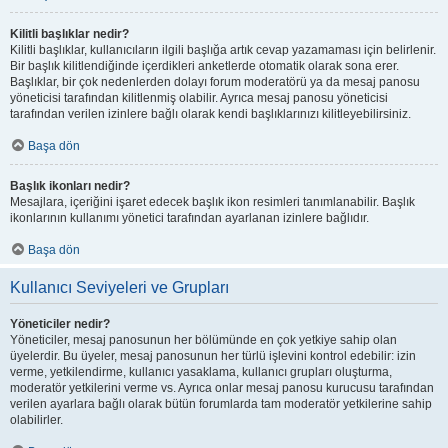
Kilitli başlıklar nedir?
Kilitli başlıklar, kullanıcıların ilgili başlığa artık cevap yazamaması için belirlenir.
Bir başlık kilitlendiğinde içerdikleri anketlerde otomatik olarak sona erer.
Başlıklar, bir çok nedenlerden dolayı forum moderatörü ya da mesaj panosu
yöneticisi tarafından kilitlenmiş olabilir. Ayrıca mesaj panosu yöneticisi
tarafından verilen izinlere bağlı olarak kendi başlıklarınızı kilitleyebilirsiniz.
Başa dön
Başlık ikonları nedir?
Mesajlara, içeriğini işaret edecek başlık ikon resimleri tanımlanabilir. Başlık
ikonlarının kullanımı yönetici tarafından ayarlanan izinlere bağlıdır.
Başa dön
Kullanıcı Seviyeleri ve Grupları
Yöneticiler nedir?
Yöneticiler, mesaj panosunun her bölümünde en çok yetkiye sahip olan
üyelerdir. Bu üyeler, mesaj panosunun her türlü işlevini kontrol edebilir: izin
verme, yetkilendirme, kullanıcı yasaklama, kullanıcı grupları oluşturma,
moderatör yetkilerini verme vs. Ayrıca onlar mesaj panosu kurucusu tarafından
verilen ayarlara bağlı olarak bütün forumlarda tam moderatör yetkilerine sahip
olabilirler.