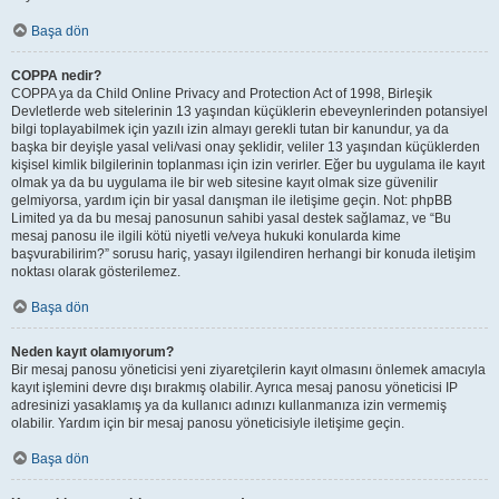
Başa dön
COPPA nedir?
COPPA ya da Child Online Privacy and Protection Act of 1998, Birleşik
Devletlerde web sitelerinin 13 yaşından küçüklerin ebeveynlerinden potansiyel
bilgi toplayabilmek için yazılı izin almayı gerekli tutan bir kanundur, ya da
başka bir deyişle yasal veli/vasi onay şeklidir, veliler 13 yaşından küçüklerden
kişisel kimlik bilgilerinin toplanması için izin verirler. Eğer bu uygulama ile kayıt
olmak ya da bu uygulama ile bir web sitesine kayıt olmak size güvenilir
gelmiyorsa, yardım için bir yasal danışman ile iletişime geçin. Not: phpBB
Limited ya da bu mesaj panosunun sahibi yasal destek sağlamaz, ve “Bu
mesaj panosu ile ilgili kötü niyetli ve/veya hukuki konularda kime
başvurabilirim?” sorusu hariç, yasayı ilgilendiren herhangi bir konuda iletişim
noktası olarak gösterilemez.
Başa dön
Neden kayıt olamıyorum?
Bir mesaj panosu yöneticisi yeni ziyaretçilerin kayıt olmasını önlemek amacıyla
kayıt işlemini devre dışı bırakmış olabilir. Ayrıca mesaj panosu yöneticisi IP
adresinizi yasaklamış ya da kullanıcı adınızı kullanmanıza izin vermemiş
olabilir. Yardım için bir mesaj panosu yöneticisiyle iletişime geçin.
Başa dön