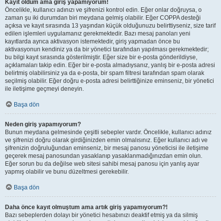
Kayıt oldum ama giriş yapamıyorum!
Öncelikle, kullanıcı adınızı ve şifrenizi kontrol edin. Eğer onlar doğruysa, o
zaman şu iki durumdan biri meydana gelmiş olabilir. Eğer COPPA desteği
açıksa ve kayıt sırasında 13 yaşından küçük olduğunuzu belirttiyseniz, size tarif
edilen işlemleri uygulamanız gerekmektedir. Bazı mesaj panoları yeni
kayıtlarda ayrıca aktivasyon istemektedir, giriş yapmadan önce bu
aktivasyonun kendiniz ya da bir yönetici tarafından yapılması gerekmektedir;
bu bilgi kayıt sırasında gösterilmiştir. Eğer size bir e-posta gönderildiyse,
açıklamaları takip edin. Eğer bir e-posta almadıysanız, yanlış bir e-posta adresi
belirtmiş olabilirsiniz ya da e-posta, bir spam filtresi tarafından spam olarak
seçilmiş olabilir. Eğer doğru e-posta adresi belirttiğinize eminseniz, bir yönetici
ile iletişime geçmeyi deneyin.
Başa dön
Neden giriş yapamıyorum?
Bunun meydana gelmesinde çeşitli sebepler vardır. Öncelikle, kullanıcı adınız
ve şifrenizi doğru olarak girdiğinizden emin olmalısınız. Eğer kullanıcı adı ve
şifrenizin doğruluğundan eminseniz, bir mesaj panosu yöneticisi ile iletişime
geçerek mesaj panosundan yasaklanıp yasaklanmadığınızdan emin olun.
Eğer sorun bu da değilse web sitesi sahibi mesaj panosu için yanlış ayar
yapmış olabilir ve bunu düzeltmesi gerekebilir.
Başa dön
Daha önce kayıt olmuştum ama artık giriş yapamıyorum?!
Bazı sebeplerden dolayı bir yönetici hesabınızı deaktif etmiş ya da silmiş