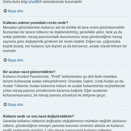
Daha fazla bilgi
phpBB
® websitesinde bulunabilir.
Başa dön
Kullanıcı adımın yanındaki resim nedir?
Mesajları görüntülerken kullanıcı adı ile birlikte iki tane resim görüntülenebilir.
Bunlardan bir tanesi rütbeniz ile ilişkilendirilmiş; genellikle yıldız, blok ya da
nokta şeklinde; mesaj panosundaki durumunuzu veya gönderdiğiniz mesaj
sayısına göre değişkenlik gösteren bir resim olabilir. Diğeri ise, çoğunlukla
büyük boyda, her kullanıcı için kişisel ya da benzersiz, avatar olarak bilinen bir
resimdir.
Başa dön
Bir avatarı nasıl gösterebilirim?
Kullanıcı Kontrol Panelinizde, “Profil” bölümünden şu dört farklı metottan
birisini kullanarak avatar ekleyebilirsiniz: Gravatar, Galeri, Uzak Avatar ya da
Avatar Yükleme. Avatar kullanma imkanı ve avatar kullanımında seçilebilecek
yollar mesaj panosu yöneticisinin kararına bağlıdır. Eğer avatarları
kullanamıyorsanız, bir mesaj panosu yöneticisi ile iletişime geçin.
Başa dön
Rütbem nedir ve onu nasıl değiştirebilirim?
Genelde kullanıcı rütbenizi doğrudan değiştirmeniz mümkün değildir (kullanıcı
rütbesi, gönderdiğiniz mesajın yanında bulunan isminizin altında ve kullanıcı
profili sayfasında görülür). Çoğu mesaj panosunda kullanıcı rütbeleri,