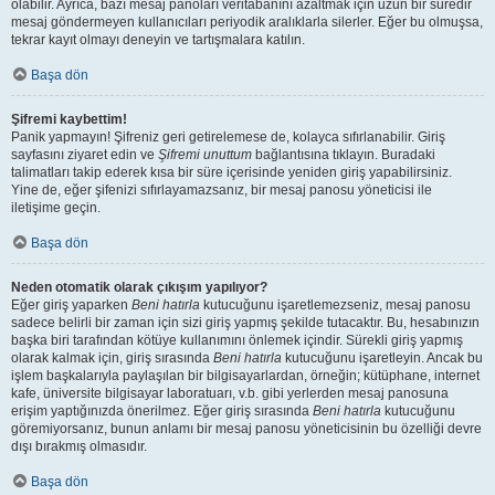
olabilir. Ayrıca, bazı mesaj panoları veritabanını azaltmak için uzun bir süredir
mesaj göndermeyen kullanıcıları periyodik aralıklarla silerler. Eğer bu olmuşsa,
tekrar kayıt olmayı deneyin ve tartışmalara katılın.
Başa dön
Şifremi kaybettim!
Panik yapmayın! Şifreniz geri getirelemese de, kolayca sıfırlanabilir. Giriş
sayfasını ziyaret edin ve
Şifremi unuttum
bağlantısına tıklayın. Buradaki
talimatları takip ederek kısa bir süre içerisinde yeniden giriş yapabilirsiniz.
Yine de, eğer şifenizi sıfırlayamazsanız, bir mesaj panosu yöneticisi ile
iletişime geçin.
Başa dön
Neden otomatik olarak çıkışım yapılıyor?
Eğer giriş yaparken
Beni hatırla
kutucuğunu işaretlemezseniz, mesaj panosu
sadece belirli bir zaman için sizi giriş yapmış şekilde tutacaktır. Bu, hesabınızın
başka biri tarafından kötüye kullanımını önlemek içindir. Sürekli giriş yapmış
olarak kalmak için, giriş sırasında
Beni hatırla
kutucuğunu işaretleyin. Ancak bu
işlem başkalarıyla paylaşılan bir bilgisayarlardan, örneğin; kütüphane, internet
kafe, üniversite bilgisayar laboratuarı, v.b. gibi yerlerden mesaj panosuna
erişim yaptığınızda önerilmez. Eğer giriş sırasında
Beni hatırla
kutucuğunu
göremiyorsanız, bunun anlamı bir mesaj panosu yöneticisinin bu özelliği devre
dışı bırakmış olmasıdır.
Başa dön