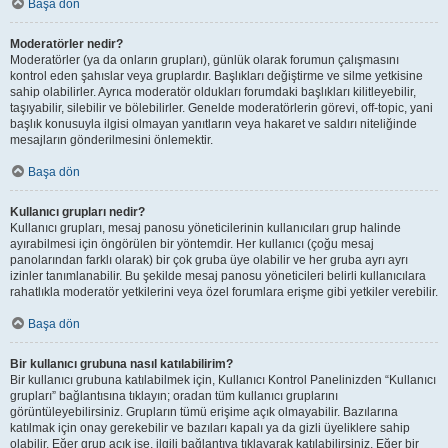
Başa dön
Moderatörler nedir?
Moderatörler (ya da onların grupları), günlük olarak forumun çalışmasını
kontrol eden şahıslar veya gruplardır. Başlıkları değiştirme ve silme yetkisine
sahip olabilirler. Ayrıca moderatör oldukları forumdaki başlıkları kilitleyebilir,
taşıyabilir, silebilir ve bölebilirler. Genelde moderatörlerin görevi, off-topic, yani
başlık konusuyla ilgisi olmayan yanıtların veya hakaret ve saldırı niteliğinde
mesajların gönderilmesini önlemektir.
Başa dön
Kullanıcı grupları nedir?
Kullanıcı grupları, mesaj panosu yöneticilerinin kullanıcıları grup halinde
ayırabilmesi için öngörülen bir yöntemdir. Her kullanıcı (çoğu mesaj
panolarından farklı olarak) bir çok gruba üye olabilir ve her gruba ayrı ayrı
izinler tanımlanabilir. Bu şekilde mesaj panosu yöneticileri belirli kullanıcılara
rahatlıkla moderatör yetkilerini veya özel forumlara erişme gibi yetkiler verebilir.
Başa dön
Bir kullanıcı grubuna nasıl katılabilirim?
Bir kullanıcı grubuna katılabilmek için, Kullanıcı Kontrol Panelinizden “Kullanıcı
grupları” bağlantısına tıklayın; oradan tüm kullanıcı gruplarını
görüntüleyebilirsiniz. Grupların tümü erişime açık olmayabilir. Bazılarına
katılmak için onay gerekebilir ve bazıları kapalı ya da gizli üyeliklere sahip
olabilir. Eğer grup açık ise, ilgili bağlantıya tıklayarak katılabilirsiniz. Eğer bir