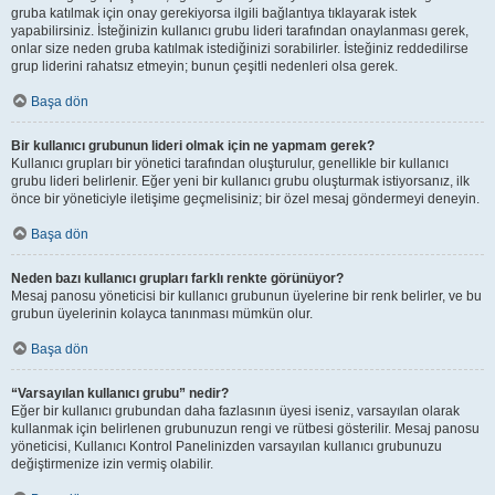
gruba katılmak için onay gerekiyorsa ilgili bağlantıya tıklayarak istek
yapabilirsiniz. İsteğinizin kullanıcı grubu lideri tarafından onaylanması gerek,
onlar size neden gruba katılmak istediğinizi sorabilirler. İsteğiniz reddedilirse
grup liderini rahatsız etmeyin; bunun çeşitli nedenleri olsa gerek.
Başa dön
Bir kullanıcı grubunun lideri olmak için ne yapmam gerek?
Kullanıcı grupları bir yönetici tarafından oluşturulur, genellikle bir kullanıcı
grubu lideri belirlenir. Eğer yeni bir kullanıcı grubu oluşturmak istiyorsanız, ilk
önce bir yöneticiyle iletişime geçmelisiniz; bir özel mesaj göndermeyi deneyin.
Başa dön
Neden bazı kullanıcı grupları farklı renkte görünüyor?
Mesaj panosu yöneticisi bir kullanıcı grubunun üyelerine bir renk belirler, ve bu
grubun üyelerinin kolayca tanınması mümkün olur.
Başa dön
“Varsayılan kullanıcı grubu” nedir?
Eğer bir kullanıcı grubundan daha fazlasının üyesi iseniz, varsayılan olarak
kullanmak için belirlenen grubunuzun rengi ve rütbesi gösterilir. Mesaj panosu
yöneticisi, Kullanıcı Kontrol Panelinizden varsayılan kullanıcı grubunuzu
değiştirmenize izin vermiş olabilir.