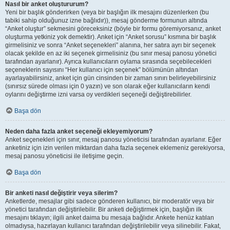
Nasıl bir anket oluştururum?
Yeni bir başlık gönderirken (veya bir başlığın ilk mesajını düzenlerken (bu
tabiki sahip olduğunuz izne bağlıdır)), mesaj gönderme formunun altında
“Anket oluştur” sekmesini göreceksiniz (böyle bir formu göremiyorsanız, anket
oluşturma yetkiniz yok demektir). Anket için “Anket sorusu” kısmına bir başlık
girmelisiniz ve sonra “Anket seçenekleri” alanına, her satıra ayrı bir seçenek
olacak şekilde en az iki seçenek girmelisiniz (bu sınır mesaj panosu yönetici
tarafından ayarlanır). Ayrıca kullanıcıların oylama sırasında seçebilecekleri
seçeneklerin sayısını “Her kullanıcı için seçenek” bölümünün altından
ayarlayabilirsiniz, anket için gün cinsinden bir zaman sınırı belirleyebilirsiniz
(sınırsız sürede olması için 0 yazın) ve son olarak eğer kullanıcıların kendi
oylarını değiştirme izni varsa oy verdikleri seçeneği değiştirebilirler.
Başa dön
Neden daha fazla anket seçeneği ekleyemiyorum?
Anket seçenekleri için sınır, mesaj panosu yöneticisi tarafından ayarlanır. Eğer
anketiniz için izin verilen miktardan daha fazla seçenek eklemeniz gerekiyorsa,
mesaj panosu yöneticisi ile iletişime geçin.
Başa dön
Bir anketi nasıl değiştirir veya silerim?
Anketlerde, mesajlar gibi sadece gönderen kullanıcı, bir moderatör veya bir
yönetici tarafından değiştirilebilir. Bir anketi değiştirmek için, başlığın ilk
mesajını tıklayın; ilgili anket daima bu mesaja bağlıdır. Ankete henüz katılan
olmadıysa, hazırlayan kullanıcı tarafından değiştirilebilir veya silinebilir. Fakat,