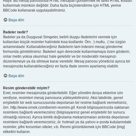
Hayır. Bu mesaj panosunda HTML mesajları göndermek ve farklı HTML kodları
kullanmak mümkün değildir. Daha fazla biçimlendirme için HTML yerine
BBCode kullanarak uygulayabilirsiniz.
Başa dön
İfadeler nedir?
İfadeler ya da Duygusal Simgeler, belirli duygu ifadelerini vermek için
kullanılan küçük resimler halindeki kısa kodlardır. Örn. :) mutlu, :( ise üzgün
anlamındadır. Kullanabileceğiniz ifadelerin tam listesini mesaj gönderme
formunda görebilirsiniz. İfadeleri aşırı derecede kullanmamaya özen gösterin,
onlar metin yoksa okunmaz hale gelebilir ve bir moderatör mesajınızı
düzenlemeye ya da silmeye karar verebilir. Mesaj panosu yöneticisi ayrıca bir
mesajınızda kullanabileceğiniz en fazla ifade sınırını ayarlamış olabilir.
Başa dön
Resim gönderebilir miyim?
Evet, resimler mesajınızda gösterilebilir. Eğer yönetim dosya eklerine izin
verdiyse, resimleri mesaj panosuna yükleyebilirsiniz. Aksi takdirde, genel
erişilebilir bir web sunucusunda depolanan bir resime bağlantı vermelisiniz,
örn. http://www.ornek.com/benim-resmim.gif. Kendi bilgisayarınızda saklanan
resimlere bağlantı veremezsiniz (bilgisayarınız genel erişilebilir bir sunucu
olmadığı sürece). Ayrıca kimlik doğrulama mekanizmaları ardında depolanan
resimlere bağlantı veremezsiniz, ör. hotmail ya da yahoo e-posta kutularındaki
resimler, şifre korumları siteler, v.b. Resmi görüntülemek için BBCode [img]
etiketini kullanın.