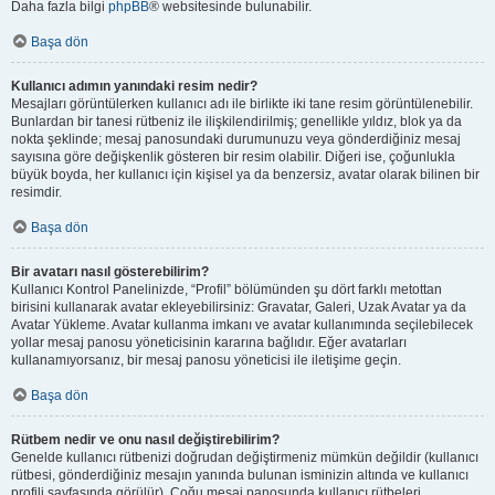
Daha fazla bilgi
phpBB
® websitesinde bulunabilir.
Başa dön
Kullanıcı adımın yanındaki resim nedir?
Mesajları görüntülerken kullanıcı adı ile birlikte iki tane resim görüntülenebilir.
Bunlardan bir tanesi rütbeniz ile ilişkilendirilmiş; genellikle yıldız, blok ya da
nokta şeklinde; mesaj panosundaki durumunuzu veya gönderdiğiniz mesaj
sayısına göre değişkenlik gösteren bir resim olabilir. Diğeri ise, çoğunlukla
büyük boyda, her kullanıcı için kişisel ya da benzersiz, avatar olarak bilinen bir
resimdir.
Başa dön
Bir avatarı nasıl gösterebilirim?
Kullanıcı Kontrol Panelinizde, “Profil” bölümünden şu dört farklı metottan
birisini kullanarak avatar ekleyebilirsiniz: Gravatar, Galeri, Uzak Avatar ya da
Avatar Yükleme. Avatar kullanma imkanı ve avatar kullanımında seçilebilecek
yollar mesaj panosu yöneticisinin kararına bağlıdır. Eğer avatarları
kullanamıyorsanız, bir mesaj panosu yöneticisi ile iletişime geçin.
Başa dön
Rütbem nedir ve onu nasıl değiştirebilirim?
Genelde kullanıcı rütbenizi doğrudan değiştirmeniz mümkün değildir (kullanıcı
rütbesi, gönderdiğiniz mesajın yanında bulunan isminizin altında ve kullanıcı
profili sayfasında görülür). Çoğu mesaj panosunda kullanıcı rütbeleri,