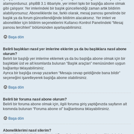
alamıyordunuz. phpBB 3.1 itibariyle, yer imleri tıpkı bir başlığa abone olmak
gibi çalışıyor. Yer imlerindeki bir başlık güncellendiği zaman artık bildirim
alabiliyorsunuz. Aboneliklerde ise, farklı olarak, mesaj panosu genelinde bir
başlık ya da forum güncellendiğinde bildirim alacaksınız. Yer imleri ve
abonelikler için bildirim seçeneklerini Kullanıcı Kontrol Panelindeki “Mesaj
panosu tercihleri” bölümünden ayarlayabilirsiniz.
Başa dön
Belirli başlıkları nasıl yer imlerine eklerim ya da bu başlıklara nasıl abone
olurum?
Belirli bir başlığı yer imlerine eklemek ya da bu başlığa abone olmak için bir
başlıktaki üst ve alt kısımlarda bulunan “Başlık araçları” menüsünden uygun
bağlantıyı tıklayabilirsiniz.
Ayrıca bir başlığa cevap yazarken “Mesaja cevap geldiğinde bana bildir”
seçeneğini işaretleyerek başlığa abone olabilirsiniz.
Başa dön
Belirli bir foruma nasıl abone olurum?
Belirli bir foruma abone olmak için, ilgili foruma giriş yaptığınızda sayfanın alt
kısmında bulunan “Foruma abone ol” bağlantısına tıklayabilirsiniz.
Başa dön
Aboneliklerimi nasıl silerim?