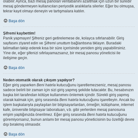
olabilir. Ayrıca, bazı mesaj panoları veritabanını azaltmak için uzun bir süredir
mesaj göndermeyen kullanıcıları periyodik aralıklarla silerler. Eğer bu olmuşsa,
tekrar kayıt olmayı deneyin ve tartışmalara katılın.
Başa dön
Şifremi kaybettim!
Panik yapmayın! Şifreniz geri getirelemese de, kolayca sıfırlanabilir. Giriş
sayfasını ziyaret edin ve
Şifremi unuttum
bağlantısına tıklayın. Buradaki
talimatları takip ederek kısa bir süre içerisinde yeniden giriş yapabilirsiniz.
Yine de, eğer şifenizi sıfırlayamazsanız, bir mesaj panosu yöneticisi ile
iletişime geçin.
Başa dön
Neden otomatik olarak çıkışım yapılıyor?
Eğer giriş yaparken
Beni hatırla
kutucuğunu işaretlemezseniz, mesaj panosu
sadece belirli bir zaman için sizi giriş yapmış şekilde tutacaktır. Bu, hesabınızın
başka biri tarafından kötüye kullanımını önlemek içindir. Sürekli giriş yapmış
olarak kalmak için, giriş sırasında
Beni hatırla
kutucuğunu işaretleyin. Ancak bu
işlem başkalarıyla paylaşılan bir bilgisayarlardan, örneğin; kütüphane, internet
kafe, üniversite bilgisayar laboratuarı, v.b. gibi yerlerden mesaj panosuna
erişim yaptığınızda önerilmez. Eğer giriş sırasında
Beni hatırla
kutucuğunu
göremiyorsanız, bunun anlamı bir mesaj panosu yöneticisinin bu özelliği devre
dışı bırakmış olmasıdır.
Başa dön