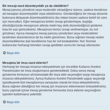
Bir mesajı nasıl düzenleyebilir ya da silebilirim?
Mesaj panosu yöneticisi veya moderatör olmadığınız sürece, sadece kendinize
ait mesajları düzenleyebilir veya silebilirsiniz. Gönderdiğiniz bir mesajı düzenle
butonuna tıklayarak düzenleyebilirsiniz (bu imkan bazen sadece belirli bir süre
için mevcuttur). Eğer mesajınıza birileri cevap göndermişse, başlığa
döndüğünüzde mesajınızın altında metni kaç defa düzenlediğinizi gösteren
kısa bir yazı göreceksiniz. Mesajınıza henüz cevap verilmemişse, bu not
görülmez. Ayrıca mesajınız mesaj panosu yöneticileri veya moderatörler
tarafından düzenlenince de bu metin görünmez. Buna rağmen mesajı neden
düzenlediklerine dair kendilerine has bir not bırakabilirler. Not: Normal
kullanıcılar herhangi birinden cevap geldikten sonra bir mesajı silemezler.
Başa dön
Mesajıma bir imza nasıl eklerim?
Herhangi bir mesaja imzanızı ekleyebilmek için öncelikle Kullanıcı Kontrol
Panelinizden bir imza oluşturmanız gerekmektedir. Daha sonra mesaj
gönderme formunun alt kısmındaki
Bir imza ekle
seçeneğini seçip mesajınıza
imzanızı ekleyebilirsiniz. Ayrıca Kullanıcı Kontrol Panelindeki uygun seçeneği
işaretleyerek tüm mesajlarınıza varsayılan olarak bir imza ekleyebilirsiniz.
Buna rağmen dilediğiniz her mesaj için imzanızın eklenmesini önleyebilirsiniz,
bunu yapmak içinse mesaj gönderme formunda imza ekleme seçeneğinin
işaretini kaldırmanız yeterlidir.
Başa dön