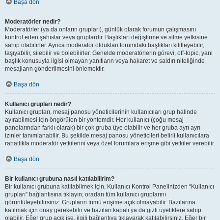
Başa dön
Moderatörler nedir?
Moderatörler (ya da onların grupları), günlük olarak forumun çalışmasını
kontrol eden şahıslar veya gruplardır. Başlıkları değiştirme ve silme yetkisine
sahip olabilirler. Ayrıca moderatör oldukları forumdaki başlıkları kilitleyebilir,
taşıyabilir, silebilir ve bölebilirler. Genelde moderatörlerin görevi, off-topic, yani
başlık konusuyla ilgisi olmayan yanıtların veya hakaret ve saldırı niteliğinde
mesajların gönderilmesini önlemektir.
Başa dön
Kullanıcı grupları nedir?
Kullanıcı grupları, mesaj panosu yöneticilerinin kullanıcıları grup halinde
ayırabilmesi için öngörülen bir yöntemdir. Her kullanıcı (çoğu mesaj
panolarından farklı olarak) bir çok gruba üye olabilir ve her gruba ayrı ayrı
izinler tanımlanabilir. Bu şekilde mesaj panosu yöneticileri belirli kullanıcılara
rahatlıkla moderatör yetkilerini veya özel forumlara erişme gibi yetkiler verebilir.
Başa dön
Bir kullanıcı grubuna nasıl katılabilirim?
Bir kullanıcı grubuna katılabilmek için, Kullanıcı Kontrol Panelinizden “Kullanıcı
grupları” bağlantısına tıklayın; oradan tüm kullanıcı gruplarını
görüntüleyebilirsiniz. Grupların tümü erişime açık olmayabilir. Bazılarına
katılmak için onay gerekebilir ve bazıları kapalı ya da gizli üyeliklere sahip
olabilir. Eğer grup açık ise, ilgili bağlantıya tıklayarak katılabilirsiniz. Eğer bir