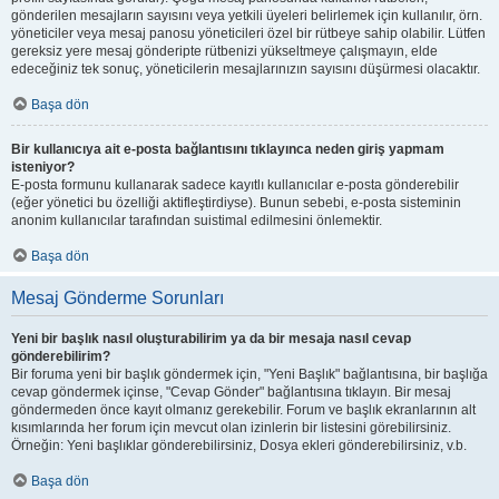
gönderilen mesajların sayısını veya yetkili üyeleri belirlemek için kullanılır, örn.
yöneticiler veya mesaj panosu yöneticileri özel bir rütbeye sahip olabilir. Lütfen
gereksiz yere mesaj gönderipte rütbenizi yükseltmeye çalışmayın, elde
edeceğiniz tek sonuç, yöneticilerin mesajlarınızın sayısını düşürmesi olacaktır.
Başa dön
Bir kullanıcıya ait e-posta bağlantısını tıklayınca neden giriş yapmam
isteniyor?
E-posta formunu kullanarak sadece kayıtlı kullanıcılar e-posta gönderebilir
(eğer yönetici bu özelliği aktifleştirdiyse). Bunun sebebi, e-posta sisteminin
anonim kullanıcılar tarafından suistimal edilmesini önlemektir.
Başa dön
Mesaj Gönderme Sorunları
Yeni bir başlık nasıl oluşturabilirim ya da bir mesaja nasıl cevap
gönderebilirim?
Bir foruma yeni bir başlık göndermek için, "Yeni Başlık" bağlantısına, bir başlığa
cevap göndermek içinse, "Cevap Gönder" bağlantısına tıklayın. Bir mesaj
göndermeden önce kayıt olmanız gerekebilir. Forum ve başlık ekranlarının alt
kısımlarında her forum için mevcut olan izinlerin bir listesini görebilirsiniz.
Örneğin: Yeni başlıklar gönderebilirsiniz, Dosya ekleri gönderebilirsiniz, v.b.
Başa dön