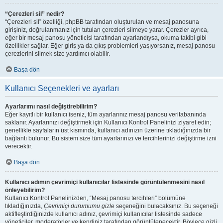
“Çerezleri sil” nedir?
“Çerezleri sil” özelliği, phpBB tarafından oluşturulan ve mesaj panosuna
girişiniz, doğrulanmanız için tutulan çerezleri silmeye yarar. Çerezler ayrıca,
eğer bir mesaj panosu yöneticisi tarafından ayarlandıysa, okuma takibi gibi
özellikler sağlar. Eğer giriş ya da çıkış problemleri yaşıyorsanız, mesaj panosu
çerezlerini silmek size yardımcı olabilir.
Başa dön
Kullanıcı Seçenekleri ve ayarları
Ayarlarımı nasıl değiştirebilirim?
Eğer kayıtlı bir kullanıcı iseniz, tüm ayarlarınız mesaj panosu veritabanında
saklanır. Ayarlarınızı değiştirmek için Kullanıcı Kontrol Panelinizi ziyaret edin;
genellikle sayfaların üst kısmında, kullanıcı adınızın üzerine tıkladığınızda bir
bağlantı bulunur. Bu sistem size tüm ayarlarınızı ve tercihlerinizi değiştirme izni
verecektir.
Başa dön
Kullanıcı adımın çevrimiçi kullanıcılar listesinde görüntülenmesini nasıl
önleyebilirim?
Kullanıcı Kontrol Panelinizden, “Mesaj panosu tercihleri” bölümüne
tıkladığınızda,
Çevrimiçi durumumu gizle
seçeneğini bulacaksınız. Bu seçeneği
aktifleştirdiğinizde kullanıcı adınız, çevrimiçi kullanıcılar listesinde sadece
yöneticiler, moderatörler ve kendiniz tarafından görüntülenecektir. Böylece gizli