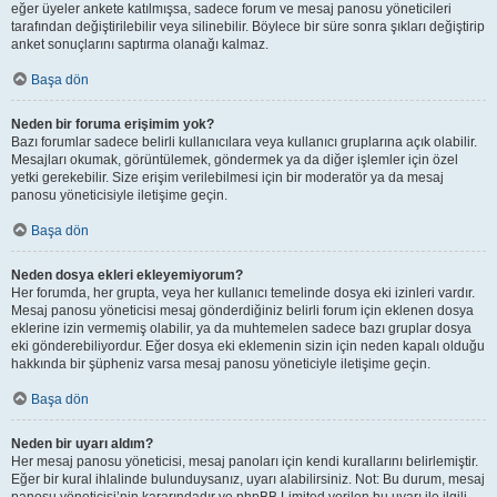
eğer üyeler ankete katılmışsa, sadece forum ve mesaj panosu yöneticileri
tarafından değiştirilebilir veya silinebilir. Böylece bir süre sonra şıkları değiştirip
anket sonuçlarını saptırma olanağı kalmaz.
Başa dön
Neden bir foruma erişimim yok?
Bazı forumlar sadece belirli kullanıcılara veya kullanıcı gruplarına açık olabilir.
Mesajları okumak, görüntülemek, göndermek ya da diğer işlemler için özel
yetki gerekebilir. Size erişim verilebilmesi için bir moderatör ya da mesaj
panosu yöneticisiyle iletişime geçin.
Başa dön
Neden dosya ekleri ekleyemiyorum?
Her forumda, her grupta, veya her kullanıcı temelinde dosya eki izinleri vardır.
Mesaj panosu yöneticisi mesaj gönderdiğiniz belirli forum için eklenen dosya
eklerine izin vermemiş olabilir, ya da muhtemelen sadece bazı gruplar dosya
eki gönderebiliyordur. Eğer dosya eki eklemenin sizin için neden kapalı olduğu
hakkında bir şüpheniz varsa mesaj panosu yöneticiyle iletişime geçin.
Başa dön
Neden bir uyarı aldım?
Her mesaj panosu yöneticisi, mesaj panoları için kendi kurallarını belirlemiştir.
Eğer bir kural ihlalinde bulunduysanız, uyarı alabilirsiniz. Not: Bu durum, mesaj