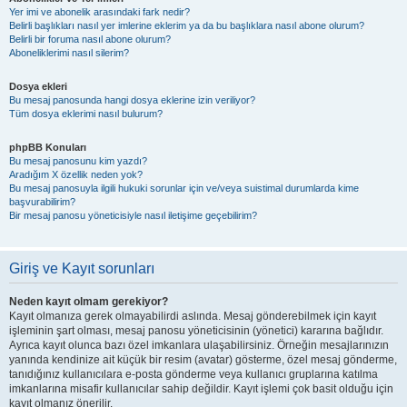
Yer imi ve abonelik arasındaki fark nedir?
Belirli başlıkları nasıl yer imlerine eklerim ya da bu başlıklara nasıl abone olurum?
Belirli bir foruma nasıl abone olurum?
Aboneliklerimi nasıl silerim?
Dosya ekleri
Bu mesaj panosunda hangi dosya eklerine izin veriliyor?
Tüm dosya eklerimi nasıl bulurum?
phpBB Konuları
Bu mesaj panosunu kim yazdı?
Aradığım X özellik neden yok?
Bu mesaj panosuyla ilgili hukuki sorunlar için ve/veya suistimal durumlarda kime
başvurabilirim?
Bir mesaj panosu yöneticisiyle nasıl iletişime geçebilirim?
Giriş ve Kayıt sorunları
Neden kayıt olmam gerekiyor?
Kayıt olmanıza gerek olmayabilirdi aslında. Mesaj gönderebilmek için kayıt
işleminin şart olması, mesaj panosu yöneticisinin (yönetici) kararına bağlıdır.
Ayrıca kayıt olunca bazı özel imkanlara ulaşabilirsiniz. Örneğin mesajlarınızın
yanında kendinize ait küçük bir resim (avatar) gösterme, özel mesaj gönderme,
tanıdığınız kullanıcılara e-posta gönderme veya kullanıcı gruplarına katılma
imkanlarına misafir kullanıcılar sahip değildir. Kayıt işlemi çok basit olduğu için
kayıt olmanız önerilir.