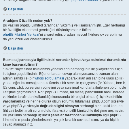
serbestçe dağıtılabilir. Daha fazla detay için
phpBB Hakkında
sayfasına bakın.
Başa dön
Aradığım X özellik neden yok?
Bu yazılım phpBB Limited tarafından yazılmış ve lisanslanmıştır. Eğer herhangi
bir özelliğin eklenmesi gerektiğini düşünüyorsanız lütfen
phpBB Fikirleri Merkezi
’ni ziyaret edin, oradan mevcut fikirlere oy verebilir ya
da yeni özellikler önerebilirsiniz.
Başa dön
Bu mesaj panosuyla ilgili hukuki sorunlar için ve/veya suistimal durumlarda
kime başvurabilirim?
“Takım” sayfasında listelenmiş yöneticilerin herhangi biri ile şikayetleriniz için
iletişime geçebilirsiniz. Eğer onlardan cevap alamıyorsanız, o zaman alan
adının sahibi ile (bir
whois sorgulaması
yaparak alan adı sahibine ulaşılabilir)
ya da, eğer bu mesaj panosu ücretsiz bir serviste çalışıyorsa (ör. Yahoo!, free.fr,
f2s.com, v.b.), bu servisin yönetimi veya suistimal konularla ilgilenen bölümüyle
iletişime geçmelisiniz. Not: phpBB Limited, bu mesaj panosunun nasıl, nerede
ve kimler tarafından kullanıldığı konusunda bir bilgisi olmadığı için
kesinlikle
yargılanamaz
ve her ne olursa olsun sorumlu tutulamaz. phpBB.com sitesiyle
veya phpBB yazılımıyla
doğrudan ilgisi olmayan
herhangi bir hukuki konuda
(ihtiyati tedbir, mali sorumluluk, iftira vs.) phpBB Limited ile iletişime geçmeyin.
Bu yazılımın herhangi
üçüncü şahıslar tarafından kullanımıyla ilgili
phpBB
Limited’e e-posta gönderirseniz, ya çok kısa bir cevap alırsınız ya da hiç bir
cevap alamazsınız.