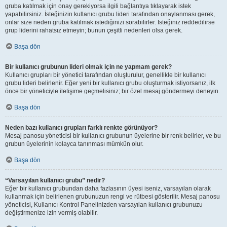
gruba katılmak için onay gerekiyorsa ilgili bağlantıya tıklayarak istek
yapabilirsiniz. İsteğinizin kullanıcı grubu lideri tarafından onaylanması gerek,
onlar size neden gruba katılmak istediğinizi sorabilirler. İsteğiniz reddedilirse
grup liderini rahatsız etmeyin; bunun çeşitli nedenleri olsa gerek.
Başa dön
Bir kullanıcı grubunun lideri olmak için ne yapmam gerek?
Kullanıcı grupları bir yönetici tarafından oluşturulur, genellikle bir kullanıcı
grubu lideri belirlenir. Eğer yeni bir kullanıcı grubu oluşturmak istiyorsanız, ilk
önce bir yöneticiyle iletişime geçmelisiniz; bir özel mesaj göndermeyi deneyin.
Başa dön
Neden bazı kullanıcı grupları farklı renkte görünüyor?
Mesaj panosu yöneticisi bir kullanıcı grubunun üyelerine bir renk belirler, ve bu
grubun üyelerinin kolayca tanınması mümkün olur.
Başa dön
“Varsayılan kullanıcı grubu” nedir?
Eğer bir kullanıcı grubundan daha fazlasının üyesi iseniz, varsayılan olarak
kullanmak için belirlenen grubunuzun rengi ve rütbesi gösterilir. Mesaj panosu
yöneticisi, Kullanıcı Kontrol Panelinizden varsayılan kullanıcı grubunuzu
değiştirmenize izin vermiş olabilir.