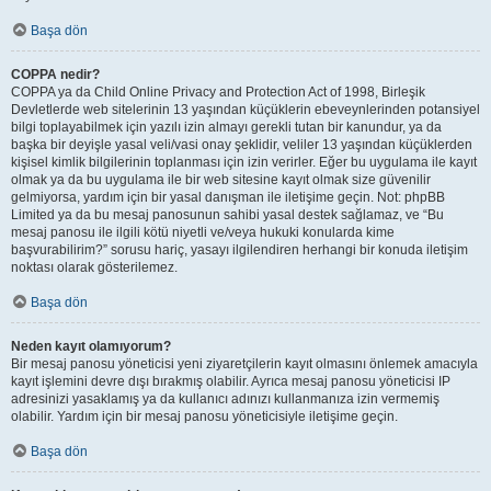
Başa dön
COPPA nedir?
COPPA ya da Child Online Privacy and Protection Act of 1998, Birleşik
Devletlerde web sitelerinin 13 yaşından küçüklerin ebeveynlerinden potansiyel
bilgi toplayabilmek için yazılı izin almayı gerekli tutan bir kanundur, ya da
başka bir deyişle yasal veli/vasi onay şeklidir, veliler 13 yaşından küçüklerden
kişisel kimlik bilgilerinin toplanması için izin verirler. Eğer bu uygulama ile kayıt
olmak ya da bu uygulama ile bir web sitesine kayıt olmak size güvenilir
gelmiyorsa, yardım için bir yasal danışman ile iletişime geçin. Not: phpBB
Limited ya da bu mesaj panosunun sahibi yasal destek sağlamaz, ve “Bu
mesaj panosu ile ilgili kötü niyetli ve/veya hukuki konularda kime
başvurabilirim?” sorusu hariç, yasayı ilgilendiren herhangi bir konuda iletişim
noktası olarak gösterilemez.
Başa dön
Neden kayıt olamıyorum?
Bir mesaj panosu yöneticisi yeni ziyaretçilerin kayıt olmasını önlemek amacıyla
kayıt işlemini devre dışı bırakmış olabilir. Ayrıca mesaj panosu yöneticisi IP
adresinizi yasaklamış ya da kullanıcı adınızı kullanmanıza izin vermemiş
olabilir. Yardım için bir mesaj panosu yöneticisiyle iletişime geçin.
Başa dön