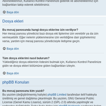
Aboneliklerinizi, Kullanıcı Kontrol Panelinize giderek ve abonelikleriniz için
bağlantıları takip ederek silebilirsiniz.
Başa dön
Dosya ekleri
Bu mesaj panosunda hangi dosya eklerine izin veriliyor?
Her mesaj panosu yöneticisi bazı dosya eki tiplerine izin verebilir ya da izin
vermeyebilir. Eğer nelerin yüklenmesine izin verildiğine dair şüpheleriniz
varsa, yardım için mesaj panosu yöneticisiyle iletişime geçin.
Başa dön
Tüm dosya eklerimi nasıl bulurum?
Yüklediğiniz dosya eklerinin listesini bulmak için, Kullanıcı Kontrol Panelinize
gidin ve dosya ekleri bölümüne giden bağlantıları izleyin.
Başa dön
phpBB Konuları
Bu mesaj panosunu kim yazdı?
Bu yazılım (değiştirilmemiş haliyle)
phpBB Limited
tarafından telif hakkıyla
üretilmiş ve genel dağıtıma çıkarılmıştır. Bu yazılım, GNU General Public
License (Genel Kamu Lisansı), sürüm 2 (GPL-2.0) altında yapılmıştır ve