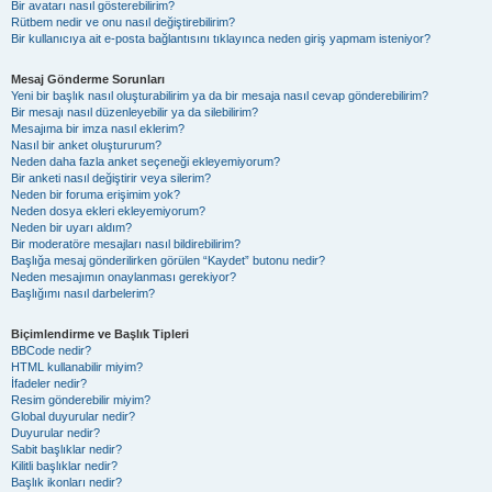
Bir avatarı nasıl gösterebilirim?
Rütbem nedir ve onu nasıl değiştirebilirim?
Bir kullanıcıya ait e-posta bağlantısını tıklayınca neden giriş yapmam isteniyor?
Mesaj Gönderme Sorunları
Yeni bir başlık nasıl oluşturabilirim ya da bir mesaja nasıl cevap gönderebilirim?
Bir mesajı nasıl düzenleyebilir ya da silebilirim?
Mesajıma bir imza nasıl eklerim?
Nasıl bir anket oluştururum?
Neden daha fazla anket seçeneği ekleyemiyorum?
Bir anketi nasıl değiştirir veya silerim?
Neden bir foruma erişimim yok?
Neden dosya ekleri ekleyemiyorum?
Neden bir uyarı aldım?
Bir moderatöre mesajları nasıl bildirebilirim?
Başlığa mesaj gönderilirken görülen “Kaydet” butonu nedir?
Neden mesajımın onaylanması gerekiyor?
Başlığımı nasıl darbelerim?
Biçimlendirme ve Başlık Tipleri
BBCode nedir?
HTML kullanabilir miyim?
İfadeler nedir?
Resim gönderebilir miyim?
Global duyurular nedir?
Duyurular nedir?
Sabit başlıklar nedir?
Kilitli başlıklar nedir?
Başlık ikonları nedir?