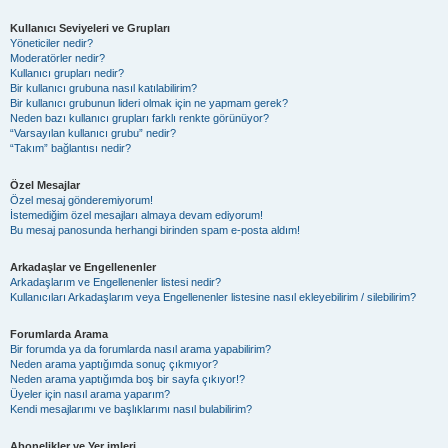
Kullanıcı Seviyeleri ve Grupları
Yöneticiler nedir?
Moderatörler nedir?
Kullanıcı grupları nedir?
Bir kullanıcı grubuna nasıl katılabilirim?
Bir kullanıcı grubunun lideri olmak için ne yapmam gerek?
Neden bazı kullanıcı grupları farklı renkte görünüyor?
“Varsayılan kullanıcı grubu” nedir?
“Takım” bağlantısı nedir?
Özel Mesajlar
Özel mesaj gönderemiyorum!
İstemediğim özel mesajları almaya devam ediyorum!
Bu mesaj panosunda herhangi birinden spam e-posta aldım!
Arkadaşlar ve Engellenenler
Arkadaşlarım ve Engellenenler listesi nedir?
Kullanıcıları Arkadaşlarım veya Engellenenler listesine nasıl ekleyebilirim / silebilirim?
Forumlarda Arama
Bir forumda ya da forumlarda nasıl arama yapabilirim?
Neden arama yaptığımda sonuç çıkmıyor?
Neden arama yaptığımda boş bir sayfa çıkıyor!?
Üyeler için nasıl arama yaparım?
Kendi mesajlarımı ve başlıklarımı nasıl bulabilirim?
Abonelikler ve Yer imleri