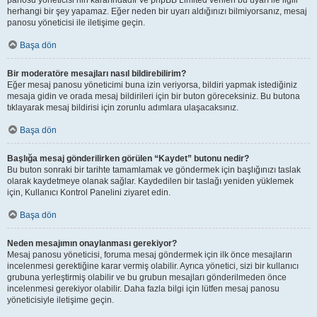
panosu yöneticisi’nin kararındadır ve phpBB Limited verilen bu uyarı ile ilgili
herhangi bir şey yapamaz. Eğer neden bir uyarı aldığınızı bilmiyorsanız, mesaj
panosu yöneticisi ile iletişime geçin.
Başa dön
Bir moderatöre mesajları nasıl bildirebilirim?
Eğer mesaj panosu yöneticimi buna izin veriyorsa, bildiri yapmak istediğiniz
mesaja gidin ve orada mesaj bildirileri için bir buton göreceksiniz. Bu butona
tıklayarak mesaj bildirisi için zorunlu adımlara ulaşacaksınız.
Başa dön
Başlığa mesaj gönderilirken görülen “Kaydet” butonu nedir?
Bu buton sonraki bir tarihte tamamlamak ve göndermek için başlığınızı taslak
olarak kaydetmeye olanak sağlar. Kaydedilen bir taslağı yeniden yüklemek
için, Kullanıcı Kontrol Panelini ziyaret edin.
Başa dön
Neden mesajımın onaylanması gerekiyor?
Mesaj panosu yöneticisi, foruma mesaj göndermek için ilk önce mesajların
incelenmesi gerektiğine karar vermiş olabilir. Ayrıca yönetici, sizi bir kullanıcı
grubuna yerleştirmiş olabilir ve bu grubun mesajları gönderilmeden önce
incelenmesi gerekiyor olabilir. Daha fazla bilgi için lütfen mesaj panosu
yöneticisiyle iletişime geçin.