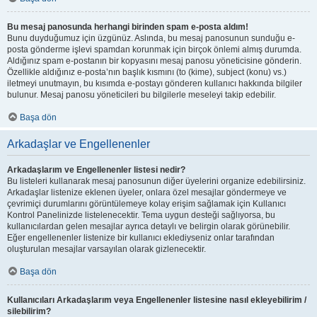
Bu mesaj panosunda herhangi birinden spam e-posta aldım!
Bunu duyduğumuz için üzgünüz. Aslında, bu mesaj panosunun sunduğu e-
posta gönderme işlevi spamdan korunmak için birçok önlemi almış durumda.
Aldığınız spam e-postanın bir kopyasını mesaj panosu yöneticisine gönderin.
Özellikle aldığınız e-posta’nın başlık kısmını (to (kime), subject (konu) vs.)
iletmeyi unutmayın, bu kısımda e-postayı gönderen kullanıcı hakkında bilgiler
bulunur. Mesaj panosu yöneticileri bu bilgilerle meseleyi takip edebilir.
Başa dön
Arkadaşlar ve Engellenenler
Arkadaşlarım ve Engellenenler listesi nedir?
Bu listeleri kullanarak mesaj panosunun diğer üyelerini organize edebilirsiniz.
Arkadaşlar listenize eklenen üyeler, onlara özel mesajlar göndermeye ve
çevrimiçi durumlarını görüntülemeye kolay erişim sağlamak için Kullanıcı
Kontrol Panelinizde listelenecektir. Tema uygun desteği sağlıyorsa, bu
kullanıcılardan gelen mesajlar ayrıca detaylı ve belirgin olarak görünebilir.
Eğer engellenenler listenize bir kullanıcı eklediyseniz onlar tarafından
oluşturulan mesajlar varsayılan olarak gizlenecektir.
Başa dön
Kullanıcıları Arkadaşlarım veya Engellenenler listesine nasıl ekleyebilirim /
silebilirim?