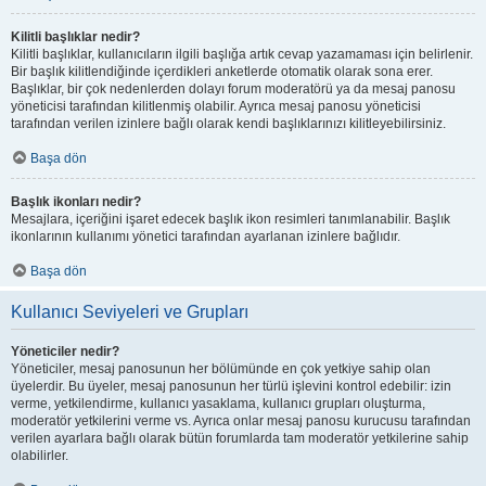
Kilitli başlıklar nedir?
Kilitli başlıklar, kullanıcıların ilgili başlığa artık cevap yazamaması için belirlenir.
Bir başlık kilitlendiğinde içerdikleri anketlerde otomatik olarak sona erer.
Başlıklar, bir çok nedenlerden dolayı forum moderatörü ya da mesaj panosu
yöneticisi tarafından kilitlenmiş olabilir. Ayrıca mesaj panosu yöneticisi
tarafından verilen izinlere bağlı olarak kendi başlıklarınızı kilitleyebilirsiniz.
Başa dön
Başlık ikonları nedir?
Mesajlara, içeriğini işaret edecek başlık ikon resimleri tanımlanabilir. Başlık
ikonlarının kullanımı yönetici tarafından ayarlanan izinlere bağlıdır.
Başa dön
Kullanıcı Seviyeleri ve Grupları
Yöneticiler nedir?
Yöneticiler, mesaj panosunun her bölümünde en çok yetkiye sahip olan
üyelerdir. Bu üyeler, mesaj panosunun her türlü işlevini kontrol edebilir: izin
verme, yetkilendirme, kullanıcı yasaklama, kullanıcı grupları oluşturma,
moderatör yetkilerini verme vs. Ayrıca onlar mesaj panosu kurucusu tarafından
verilen ayarlara bağlı olarak bütün forumlarda tam moderatör yetkilerine sahip
olabilirler.