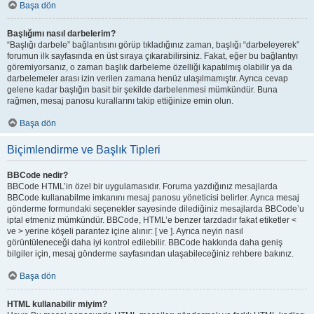
Başa dön
Başlığımı nasıl darbelerim?
“Başlığı darbele” bağlantısını görüp tıkladığınız zaman, başlığı “darbeleyerek”
forumun ilk sayfasında en üst sıraya çıkarabilirsiniz. Fakat, eğer bu bağlantıyı
göremiyorsanız, o zaman başlık darbeleme özelliği kapatılmış olabilir ya da
darbelemeler arası izin verilen zamana henüz ulaşılmamıştır. Ayrıca cevap
gelene kadar başlığın basit bir şekilde darbelenmesi mümkündür. Buna
rağmen, mesaj panosu kurallarını takip ettiğinize emin olun.
Başa dön
Biçimlendirme ve Başlık Tipleri
BBCode nedir?
BBCode HTML’in özel bir uygulamasıdır. Foruma yazdığınız mesajlarda
BBCode kullanabilme imkanını mesaj panosu yöneticisi belirler. Ayrıca mesaj
gönderme formundaki seçenekler sayesinde dilediğiniz mesajlarda BBCode’u
iptal etmeniz mümkündür. BBCode, HTML’e benzer tarzdadır fakat etiketler <
ve > yerine köşeli parantez içine alınır: [ ve ]. Ayrıca neyin nasıl
görüntüleneceği daha iyi kontrol edilebilir. BBCode hakkında daha geniş
bilgiler için, mesaj gönderme sayfasından ulaşabileceğiniz rehbere bakınız.
Başa dön
HTML kullanabilir miyim?