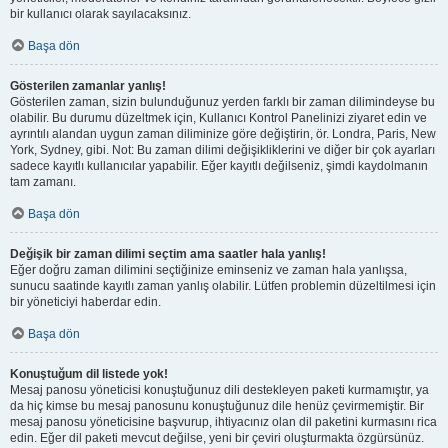
bir kullanıcı olarak sayılacaksınız.
Başa dön
Gösterilen zamanlar yanlış!
Gösterilen zaman, sizin bulunduğunuz yerden farklı bir zaman dilimindeyse bu
olabilir. Bu durumu düzeltmek için, Kullanıcı Kontrol Panelinizi ziyaret edin ve
ayrıntılı alandan uygun zaman diliminize göre değiştirin, ör. Londra, Paris, New
York, Sydney, gibi. Not: Bu zaman dilimi değişikliklerini ve diğer bir çok ayarları
sadece kayıtlı kullanıcılar yapabilir. Eğer kayıtlı değilseniz, şimdi kaydolmanın
tam zamanı.
Başa dön
Değişik bir zaman dilimi seçtim ama saatler hala yanlış!
Eğer doğru zaman dilimini seçtiğinize eminseniz ve zaman hala yanlışsa,
sunucu saatinde kayıtlı zaman yanlış olabilir. Lütfen problemin düzeltilmesi için
bir yöneticiyi haberdar edin.
Başa dön
Konuştuğum dil listede yok!
Mesaj panosu yöneticisi konuştuğunuz dili destekleyen paketi kurmamıştır, ya
da hiç kimse bu mesaj panosunu konuştuğunuz dile henüz çevirmemiştir. Bir
mesaj panosu yöneticisine başvurup, ihtiyacınız olan dil paketini kurmasını rica
edin. Eğer dil paketi mevcut değilse, yeni bir çeviri oluşturmakta özgürsünüz.