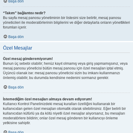
Başa dön
“Takım” bağlantısı nedir?
Bu sayfa mesaj panosu yönetiminin bir listesini size belirtir, mesaj panosu
yöneticileri ile moderatörlerinin bilgilerini ve diğer detaylarla onların yönettikleri
forumları içerir.
Başa dön
Özel Mesajlar
Özel mesaj gönderemiyorum!
Bunun üç sebebi olabilir; henüz kayıt olmamış veya giriş yapmamışsınız, veya
mesaj panosu yöneticisi bütün mesaj panosu için özel mesajları iptal etmiş.
Üçüncü olanak ise: mesaj panosu yöneticisi sizin bu imkanı kullanmanızı
önlemiş olabilir, bu durumda kendisine nedenini sormanız gerekir.
Başa dön
İstemediğim özel mesajları almaya devam ediyorum!
Kullanıcı Kontrol Panelinizdeki mesaj kuralları özelliğini kullanarak bir
kullanıcıdan gelen özel mesajları otomatik olarak silebilirsiniz. Eğer belirli bir
kullanıcıdan küfürlü ya da kötü niyetli özel mesajlar alıyorsanız, bu mesajları
moderatörlere bildirin; onlar özel mesaj gönderen bir kullanıcıyı önleme
yetkisine sahiptir.
Başa dön