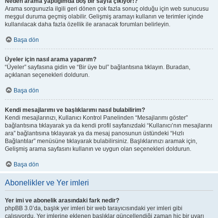
Neden arama yaptığımda boş bir sayfa çıkıyor!?
Arama sorgunuzla ilgili geri dönen çok fazla sonuç olduğu için web sunucusu
meşgul duruma geçmiş olabilir. Gelişmiş aramayı kullanın ve terimler içinde
kullanılacak daha fazla özellik ile aranacak forumları belirleyin.
Başa dön
Üyeler için nasıl arama yaparım?
“Üyeler” sayfasına gidin ve “Bir üye bul” bağlantısına tıklayın. Buradan,
açıklanan seçenekleri doldurun.
Başa dön
Kendi mesajlarımı ve başlıklarımı nasıl bulabilirim?
Kendi mesajlarınızı, Kullanıcı Kontrol Panelinden “Mesajlarımı göster”
bağlantısına tıklayarak ya da kendi profil sayfanızdaki “Kullanıcı’nın mesajlarını
ara” bağlantısına tıklayarak ya da mesaj panosunun üstündeki “Hızlı
Bağlantılar” menüsüne tıklayarak bulabilirsiniz. Başlıklarınızı aramak için,
Gelişmiş arama sayfasını kullanın ve uygun olan seçenekleri doldurun.
Başa dön
Abonelikler ve Yer imleri
Yer imi ve abonelik arasındaki fark nedir?
phpBB 3.0’da, başlık yer imleri bir web tarayıcısındaki yer imleri gibi
çalışıyordu. Yer imlerine eklenen başlıklar güncellendiği zaman hiç bir uyarı