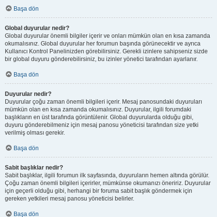
Başa dön
Global duyurular nedir?
Global duyurular önemli bilgiler içerir ve onları mümkün olan en kısa zamanda
okumalısınız. Global duyurular her forumun başında görünecektir ve ayrıca
Kullanıcı Kontrol Panelinizden görebilirsiniz. Gerekli izinlere sahipseniz sizde
bir global duyuru gönderebilirsiniz, bu izinler yönetici tarafından ayarlanır.
Başa dön
Duyurular nedir?
Duyurular çoğu zaman önemli bilgileri içerir. Mesaj panosundaki duyuruları
mümkün olan en kısa zamanda okumalısınız. Duyurular, ilgili forumdaki
başlıkların en üst tarafında görüntülenir. Global duyurularda olduğu gibi,
duyuru gönderebilmeniz için mesaj panosu yöneticisi tarafından size yetki
verilmiş olması gerekir.
Başa dön
Sabit başlıklar nedir?
Sabit başlıklar, ilgili forumun ilk sayfasında, duyuruların hemen altında görülür.
Çoğu zaman önemli bilgileri içerirler, mümkünse okumanızı öneririz. Duyurular
için geçerli olduğu gibi, herhangi bir foruma sabit başlık göndermek için
gereken yetkileri mesaj panosu yöneticisi belirler.
Başa dön