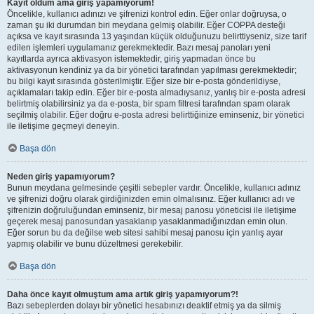
Kayıt oldum ama giriş yapamıyorum!
Öncelikle, kullanıcı adınızı ve şifrenizi kontrol edin. Eğer onlar doğruysa, o
zaman şu iki durumdan biri meydana gelmiş olabilir. Eğer COPPA desteği
açıksa ve kayıt sırasında 13 yaşından küçük olduğunuzu belirttiyseniz, size tarif
edilen işlemleri uygulamanız gerekmektedir. Bazı mesaj panoları yeni
kayıtlarda ayrıca aktivasyon istemektedir, giriş yapmadan önce bu
aktivasyonun kendiniz ya da bir yönetici tarafından yapılması gerekmektedir;
bu bilgi kayıt sırasında gösterilmiştir. Eğer size bir e-posta gönderildiyse,
açıklamaları takip edin. Eğer bir e-posta almadıysanız, yanlış bir e-posta adresi
belirtmiş olabilirsiniz ya da e-posta, bir spam filtresi tarafından spam olarak
seçilmiş olabilir. Eğer doğru e-posta adresi belirttiğinize eminseniz, bir yönetici
ile iletişime geçmeyi deneyin.
Başa dön
Neden giriş yapamıyorum?
Bunun meydana gelmesinde çeşitli sebepler vardır. Öncelikle, kullanıcı adınız
ve şifrenizi doğru olarak girdiğinizden emin olmalısınız. Eğer kullanıcı adı ve
şifrenizin doğruluğundan eminseniz, bir mesaj panosu yöneticisi ile iletişime
geçerek mesaj panosundan yasaklanıp yasaklanmadığınızdan emin olun.
Eğer sorun bu da değilse web sitesi sahibi mesaj panosu için yanlış ayar
yapmış olabilir ve bunu düzeltmesi gerekebilir.
Başa dön
Daha önce kayıt olmuştum ama artık giriş yapamıyorum?!
Bazı sebeplerden dolayı bir yönetici hesabınızı deaktif etmiş ya da silmiş